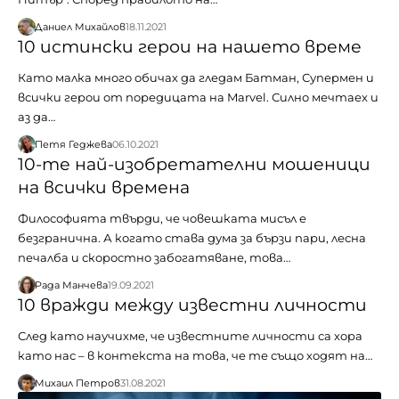
Даниел Михайлов
18.11.2021
10 истински герои на нашето време
Като малка много обичах да гледам Батман, Супермен и
всички герои от поредицата на Marvel. Силно мечтаех и
аз да…
Петя Геджева
06.10.2021
10-те най-изобретателни мошеници
на всички времена
Философията твърди, че човешката мисъл е
безгранична. А когато става дума за бързи пари, лесна
печалба и скоростно забогатяване, това…
Рада Манчева
19.09.2021
10 вражди между известни личности
След като научихме, че известните личности са хора
като нас – в контекста на това, че те също ходят на…
Михаил Петров
31.08.2021