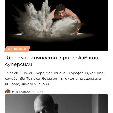
ЛИЧНОСТИ
10 реални личности, притежаващи
суперсили
Те са обикновени хора, с обикновени професии, хобита,
семейства. Те не са звезди от музикалната сцена или
киното, нямат милиони…
Юлиян Лазаров
16.05.2021