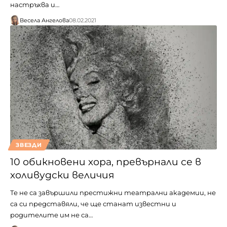
настръхва и…
Весела Ангелова
08.02.2021
ЗВЕЗДИ
10 обикновени хора, превърнали се в
холивудски величия
Те не са завършили престижни театрални академии, не
са си представяли, че ще станат известни и
родителите им не са…