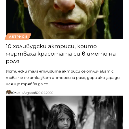
АКТРИСИ
10 холивудски актриси, които
жертваха красотата си в името на
роля
Истински талантливите актриси се отличават с
това, че не отказват интересна роля, дори ако заради
нея ще трябва да се…
Юлиян Лазаров
29.04.2020