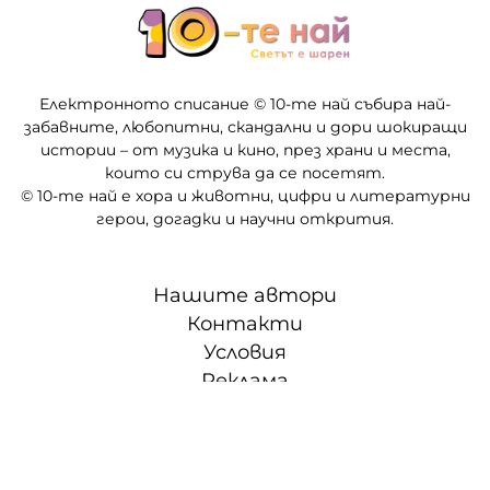
Електронното списание © 10-те най събира най-
забавните, любопитни, скандални и дори шокиращи
истории – от музика и кино, през храни и места,
които си струва да се посетят.
© 10-те най е хора и животни, цифри и литературни
герои, догадки и научни открития.
Нашите автори
Контакти
Условия
Реклама
Партньори
СЛЕД 5 • ТВОЕТО ВРЕМЕ, ТВОИТЕ ПРАВИЛА