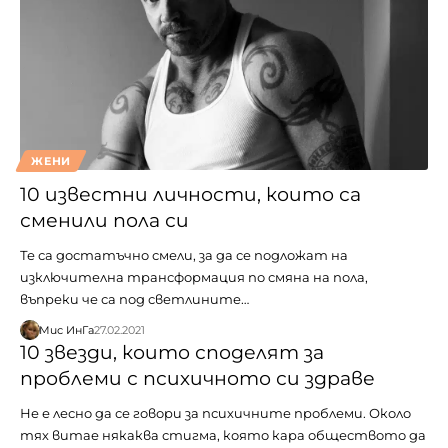
ЖЕНИ
10 известни личности, които са
сменили пола си
Те са достатъчно смели, за да се подложат на
изключителна трансформация по смяна на пола,
въпреки че са под светлините…
Мис ИнГа
27.02.2021
10 звезди, които споделят за
проблеми с психичното си здраве
Не е лесно да се говори за психичните проблеми. Около
тях витае някаква стигма, която кара обществото да