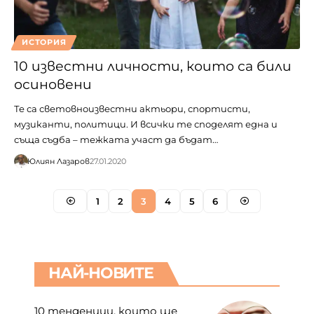
ИСТОРИЯ
10 известни личности, които са били
осиновени
Те са световноизвестни актьори, спортисти,
музиканти, политици. И всички те споделят една и
съща съдба – тежката участ да бъдат…
Юлиян Лазаров
27.01.2020
1
2
3
4
5
6
НАЙ-НОВИТЕ
10 тенденции, които ще