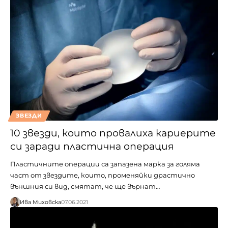
ЗВЕЗДИ
10 звезди, които провалиха кариерите
си заради пластична операция
Пластичните операции са запазена марка за голяма
част от звездите, които, променяйки драстично
външния си вид, смятат, че ще върнат…
Ива Миховска
07.06.2021