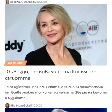
Весела Ангелова
12.10.2020
АКТРИСИ
10 звезди, отървали се на косъм от
смъртта
Те са известни по целия свят и с милиони почитатели
от всевъзможни точки на планетата. Звезди на киното
и музиката.…
Ива Миховска
11.10.2020