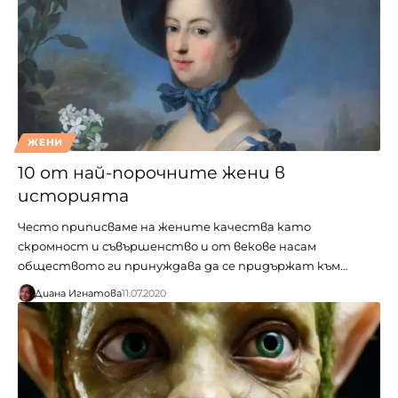
ЖЕНИ
10 от най-порочните жени в
историята
Често приписваме на жените качества като
скромност и съвършенство и от векове насам
обществото ги принуждава да се придържат към…
Диана Игнатова
11.07.2020