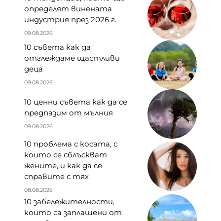
определят винената
индустрия през 2026 г.
09.08.2026
10 съвета как да
отглеждаме щастливи
деца
09.08.2026
10 ценни съвета как да се
предпазим от мълния
09.08.2026
10 проблема с косата, с
които се сблъскват
жените, и как да се
справите с тях
08.08.2026
10 забележителности,
които са заплашени от