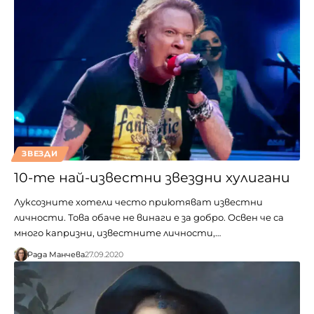
ЗВЕЗДИ
10-те най-известни звездни хулигани
Луксозните хотели често приютяват известни
личности. Това обаче не винаги е за добро. Освен че са
много капризни, известните личности,…
Рада Манчева
27.09.2020