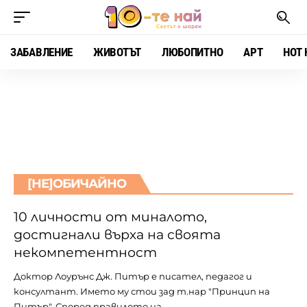
ЗАБАВЛЕНИЕ
ЖИВОТЪТ
ЛЮБОПИТНО
АРТ
HOT 
[НЕ]ОБИЧАЙНО
10 личности от миналото,
достигнали върха на своята
некомпетентност
Доктор Лоурънс Дж. Питър е писател, педагог и
консултант. Името му стои зад т.нар "Принцип на
Питър". Според правилото на…