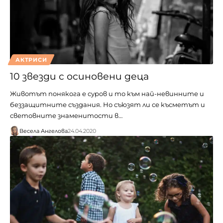
АКТРИСИ
10 звезди с осиновени деца
Животът понякога е суров и то към най-невинните и
беззащитните създания. Но съюзят ли се късметът и
световните знаменитости в…
Весела Ангелова
24.04.2020