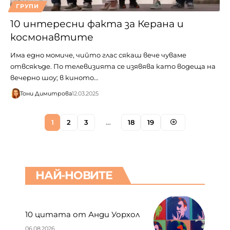
ГРУПИ
10 интересни факта за Керана и
космонавтите
Има едно момиче, чийто глас сякаш вече чуваме
отвсякъде. По телевизията се изявява като водеща на
вечерно шоу; в киното…
Тони Димитрова
12.03.2025
1
2
3
…
18
19
НАЙ-НОВИТЕ
10 цитата от Анди Уорхол
06.08.2026