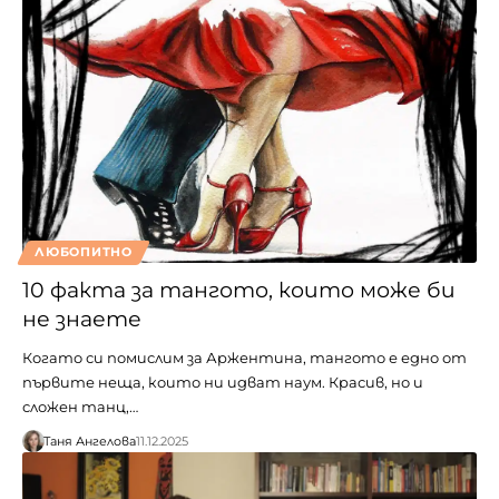
ЛЮБОПИТНО
10 факта за тангото, които може би
не знаете
Когато си помислим за Аржентина, тангото е едно от
първите неща, които ни идват наум. Красив, но и
сложен танц,…
Таня Ангелова
11.12.2025