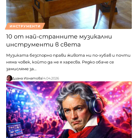
ИНСТРУМЕНТИ
10 от най-странните музикални
инструменти в света
Музиката безспорно прави живота ни по-хубав и почти
няма човек, който да не я харесва. Рядко обаче се
замисляме за…
Диана Игнатова
14.04.2026