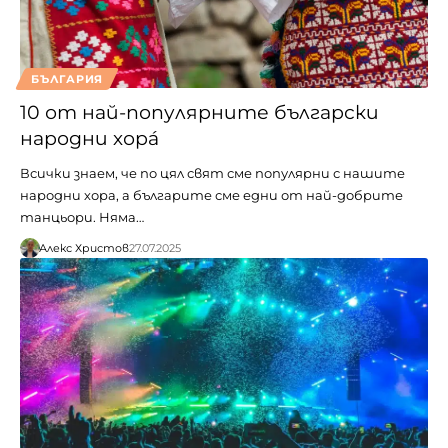
БЪЛГАРИЯ
10 от най-популярните български
народни хора́
Всички знаем, че по цял свят сме популярни с нашите
народни хора, а българите сме едни от най-добрите
танцьори. Няма…
Алекс Христов
27.07.2025