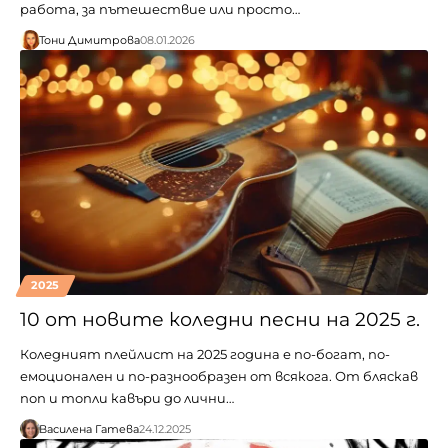
работа, за пътешествие или просто…
Тони Димитрова
08.01.2026
2025
10 от новите коледни песни на 2025 г.
Коледният плейлист на 2025 година е по-богат, по-
емоционален и по-разнообразен от всякога. От бляскав
поп и топли кавъри до лични…
Василена Гатева
24.12.2025