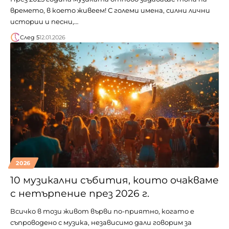
времето, в което живеем! С големи имена, силни лични
истории и песни,…
След 5
12.01.2026
2026
10 музикални събития, които очакваме
с нетърпение през 2026 г.
Всичко в този живот върви по-приятно, когато е
съпроводено с музика, независимо дали говорим за