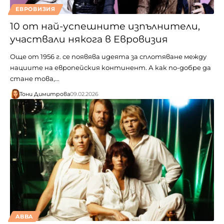
ЕВРОВИЗИЯ
10 от най-успешните изпълнители,
участвали някога в Евровизия
Още от 1956 г. се появява идеята за сплотяване между
нациите на европейския континент. А как по-добре да
стане това,…
Тони Димитрова
09.02.2026
ABBA