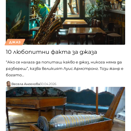
ДЖАЗ
10 любопитни факта за джаза
“Ако се налага да попиташ какво е джаз, никога няма да
разбереш”, казва великият Луис Армстронг. Този жанр е
богато…
Весела Ангелова
30.04.2026