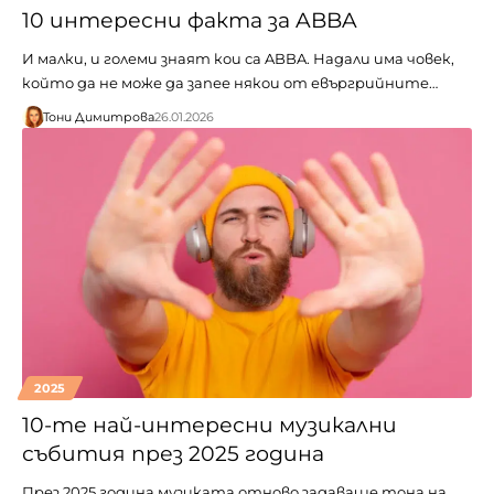
10 интересни факта за ABBA
И малки, и големи знаят кои са ABBA. Надали има човек,
който да не може да запее някои от евъргрийните…
Тони Димитрова
26.01.2026
2025
10-те най-интересни музикални
събития през 2025 година
През 2025 година музиката отново задаваше тона на