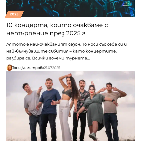
2025
10 концерта, които очакваме с
нетърпение през 2025 г.
Лятото е най-очакваният сезон. То носи със себе си и
най-вълнуващите събития – като концертите,
разбира се. Всички големи турнета…
Тони Димитрова
21.07.2025