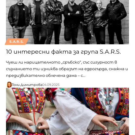
S.A.R.S.
10 интересни факта за група S.A.R.S.
Чуеш ли нарицателното „сръбско“, със сигурност в
съзнанието ти изниква образът на едрогърда, снажна и
предизвикателно облечена дама – с…
Тони Димитрова
04.09.2025