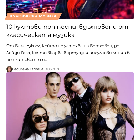
КЛАСИЧЕСКА МУЗИКА
10 култови поп песни, вдъхновени от
класическата музика
От Били Джоел, който не устоява на Бетховен, до
Лейди Гага, която вкарва виртуозни цигулкови линии в
поп хитовете си…
Василена Гатева
18.03.2026