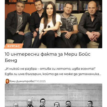
БУРГАС
10 интересни факта за Мери Бойс
Бенд
„И никой не разбра – отива си лятото, идва есента!“
Едва ли има българин, който да не може да затананика…
Тони Димитрова
27.10.2025