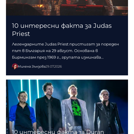
10 интересни факта за Judas
Priest
Легендарните Judas Priest пристигат за пореден
път в България на 29 август. Основана в
Бирмингам през 1969 г., групата изминава…
Милена Зънзова
29.07.2026
10 интересни факта за Duran