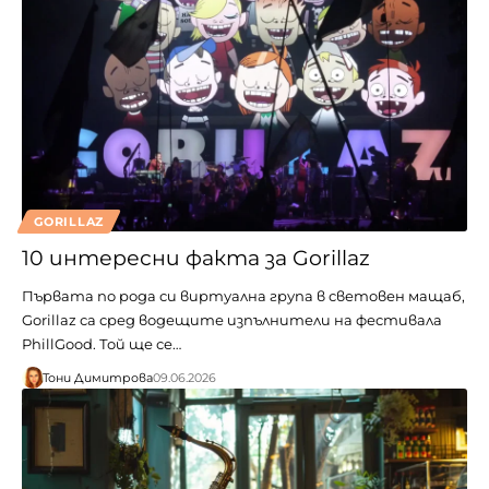
GORILLAZ
10 интересни факта за Gorillaz
Първата по рода си виртуална група в световен мащаб,
Gorillaz са сред водещите изпълнители на фестивала
PhillGood. Той ще се…
Тони Димитрова
09.06.2026