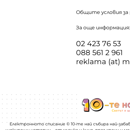
Общите условия за
За още информация
02 423 76 53
088 561 2 961
reklama (at) 
Електронното списание © 10-те най събира най-заба