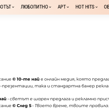
ОТЪТ
ЛЮБОПИТНО
АРТ
HOT HITS
О
сание
© 10-те най
е онлайн медия, която предла
-презентации, така и стандартна банер рекла
най
•
светът е шарен
предлага и рекламно при
сание
© След 5
•
Твоето време, твоите правила