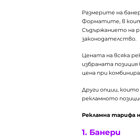
Размерите на бане
Форматите, в които
Съдържанието на р
законодателство.
Цената на всяка ре
избраната позиция
цена при комбинира
Други опции, които
рекламното позицио
Рекламна тарифа на
1. Банери