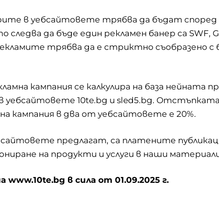
рите в уебсайтовете трябва да бъдат според 
 следва да бъде един рекламен банер са SWF, GI
екламите трябва да е стриктно съобразено с 
кламна кампания се калкулира на база нейната 
 в уебсайтовете
10te.bg
и
sled5.bg
. Отстъпката
на кампания в два от уебсайтовете е 20%.
 сайтовете предлагат, са платените публикац
ниране на продукти и услуги в наши материали
 www.10te.bg в сила от 01.09.2025 г.