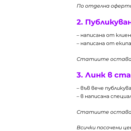
По отделна оферт
2. Публикува
– написана от клие
– написана от екипа
Статиите остават 
3. Линк в ст
– във вече публику
– в написана специа
Статиите остават 
Всички посочени цен