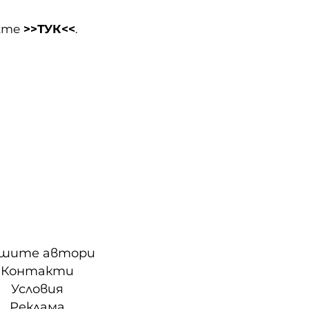
ижте
>>ТУК<<
.
шите автори
Контакти
Условия
Реклама