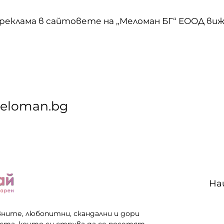
 реклама в сайтовете на „Меломан БГ“ ЕООД в
:
meloman.bg
На
вните, любопитни, скандални и дори