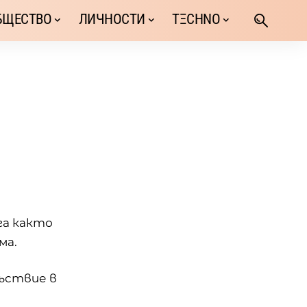
БЩЕСТВО
ЛИЧНОСТИ
TΞCHNO
га както
ма.
съствие в
.