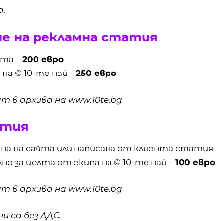
а.
не на рекламна статия
нта –
200 евро
 на © 10-те най –
250 евро
в архива на www.10te.bg
атия
вана на сайта или написана от клиента статия 
лно за целта от екипа на © 10-те най –
100 евро
в архива на www.10te.bg
и са без ДДС.