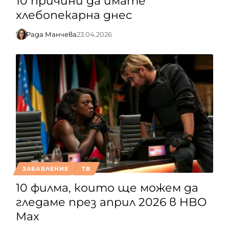
10 причини да имате
хлебопекарна днес
Рада Манчева
23.04.2026
ЗАБАВЛЕНИЕ
ТВ
10 филма, които ще можем да
гледаме през април 2026 в HBO
Max