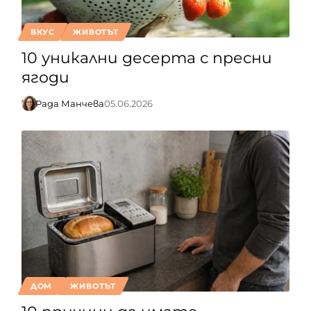
ВКУС
ЖИВОТЪТ
10 уникални десерта с пресни
ягоди
Рада Манчева
05.06.2026
ДОМ
ЖИВОТЪТ