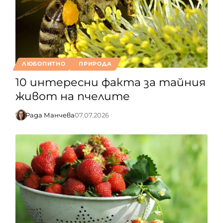
ЛЮБОПИТНО
ПРИРОДА
10 интересни факта за тайния
живот на пчелите
Рада Манчева
07.07.2026