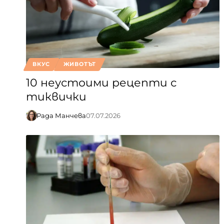
ВКУС
ЖИВОТЪТ
10 неустоими рецепти с
тиквички
Рада Манчева
07.07.2026