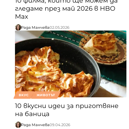
10 филма, които ще можем да
гледаме през май 2026 в HBO
Max
Рада Манчева
02.05.2026
ВКУС
ЖИВОТЪТ
10 вкусни идеи за приготвяне
на баница
Рада Манчева
09.04.2026