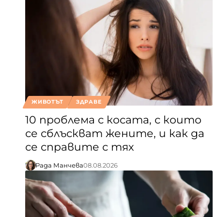
ЖИВОТЪТ
ЗДРАВЕ
10 проблема с косата, с които
се сблъскват жените, и как да
се справите с тях
Рада Манчева
08.08.2026