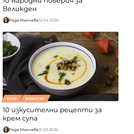
10 народни поверия за
Великден
Рада Манчева
12.04.2026
ВКУС
ЖИВОТЪТ
10 изкусителни рецепти за
крем супа
Рада Манчева
31.03.2026