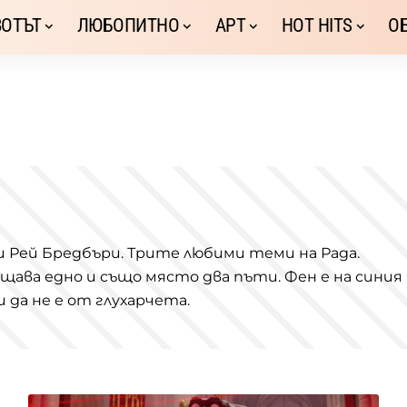
ОТЪТ
ЛЮБОПИТНО
АРТ
HOT HITS
О
и Рей Бредбъри. Трите любими теми на Рада.
ещава едно и също място два пъти. Фен е на синия
и да не е от глухарчета.