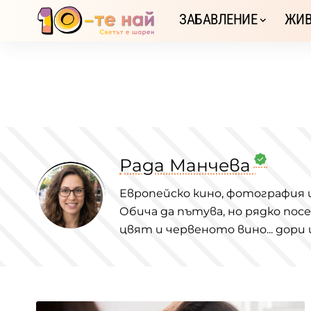
ЗАБАВЛЕНИЕ
ЖИВ
Рада Манчева
Европейско кино, фотография 
Обича да пътува, но рядко пос
цвят и червеното вино... дори 