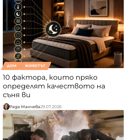
ДОМ
ЖИВОТЪТ
10 фактора, които пряко
определят качеството на
съня ви
Рада Манчева
29.07.2026