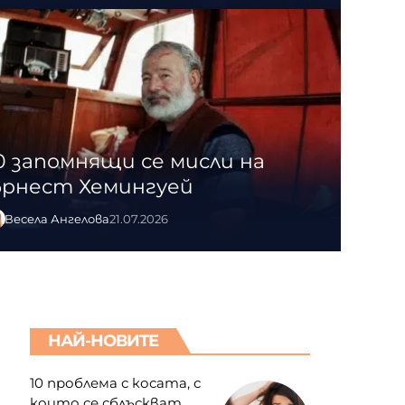
0 запомнящи се мисли на
рнест Хемингуей
Весела Ангелова
21.07.2026
НАЙ-НОВИТЕ
10 проблема с косата, с
които се сблъскват