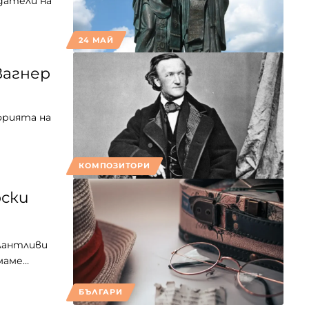
датели на
24 МАЙ
Вагнер
орията на
КОМПОЗИТОРИ
рски
алантливи
имаме…
БЪЛГАРИ