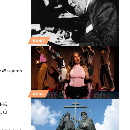
БИЖУ
атляващата
DARA
на
ий