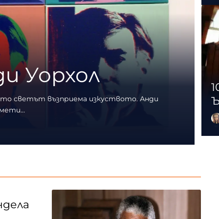
и Уорхол
1
ойто светът възприема изкуството. Анди
Ъ
дмети…
ндела