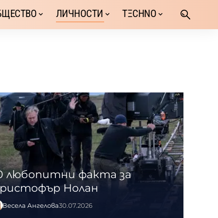
БЩЕСТВО
ЛИЧНОСТИ
TΞCHNO
0 любопитни факта за
ристофър Нолан
Весела Ангелова
30.07.2026