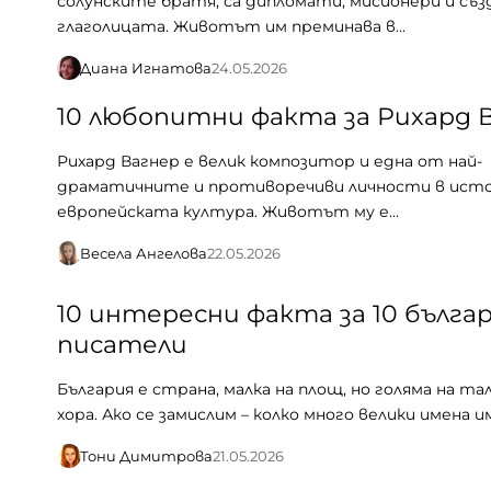
солунските братя, са дипломати, мисионери и съз
глаголицата. Животът им преминава в…
Диана Игнатова
24.05.2026
10 любопитни факта за Рихард 
Рихард Вагнер е велик композитор и една от най-
драматичните и противоречиви личности в ист
европейската култура. Животът му е…
Весела Ангелова
22.05.2026
10 интересни факта за 10 бълга
писатели
България е страна, малка на площ, но голяма на т
хора. Ако се замислим – колко много велики имена 
Тони Димитрова
21.05.2026