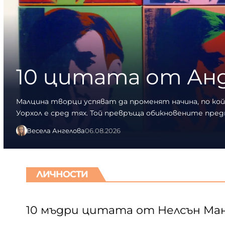
10 цитата от Анд
Малцина творци успяват да променят начина, по к
Уорхол е сред тях. Той превръща обикновените пре
Весела Ангелова
06.08.2026
ЛИЧНОСТИ
10 мъдри цитата от Нелсън Ма