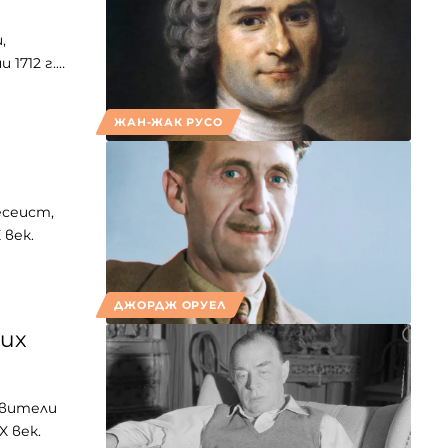
,
 1712 г.…
ЖАН-ЖАК РУСО
есеист,
 век.
ДЖОРДЖ ОРУЕЛ
их
авители
 век.