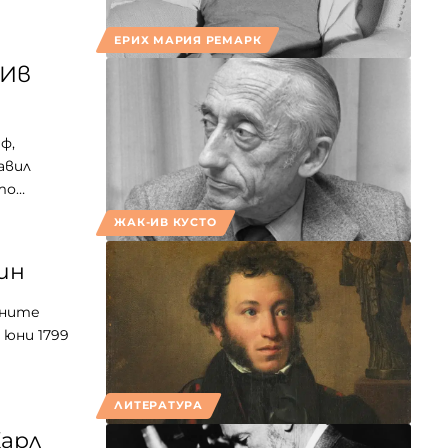
ЕРИХ МАРИЯ РЕМАРК
-Ив
ф,
авил
то…
ЖАК-ИВ КУСТО
ин
лните
 юни 1799
ЛИТЕРАТУРА
Карл