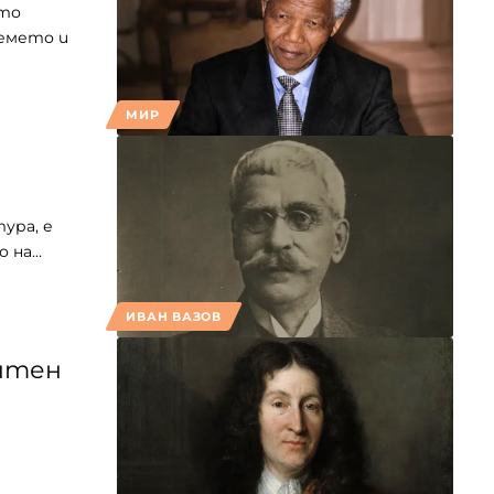
йто
ремето и
МИР
ура, е
о на…
ИВАН ВАЗОВ
онтен