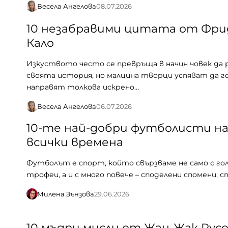
Весела Ангелова
08.07.2026
10 незабравими цитата от Фри
Кало
Изкуството често се превръща в начин човек да 
своята история, но малцина творци успяват да г
направят толкова искрено…
Весела Ангелова
06.07.2026
10-те най-добри футболисти н
всички времена
Футболът е спорт, който свързваме не само с гол
трофеи, а и с много повече – споделени спомени, 
Милена Зънзова
29.06.2026
10 мъдри мисли от Жан-Жак Рус