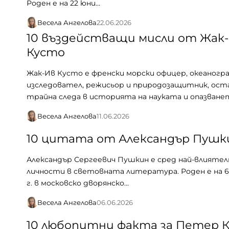
Роден е на 22 юни…
Весела Ангелова
22.06.2026
10 въздействащи мисли от Жак
Кусто
Жак-Ив Кусто е френски морски офицер, океаногра
изследовател, режисьор и природозащитник, ост
трайна следа в историята на науката и опазване
Весела Ангелова
11.06.2026
10 цитата от Александър Пушк
Александър Сергеевич Пушкин е сред най-влияте
личности в световната литература. Роден е на 6
г. в московско дворянско…
Весела Ангелова
06.06.2026
10 любопитни факта за Петер 