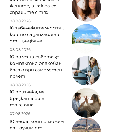
жените, и как да се
справите с тях
08.08.2026
10 забележителности,
които са заплашени
от изчезване
08.08.2026
10 полезни съвета за
компактно опакован
багаж при самолетен
полет
08.08.2026
10 признака, че
връзката ви е
токсична
07.08.2026
10 неща, които можем
да научим от