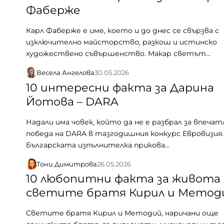
Фаберже
Карл Фаберже е име, което и до днес се свързва с
изключително майсторство, разкош и истинско
художествено съвършенство. Макар светът…
Весела Ангелова
30.05.2026
10 интересни факта за Дарина
Йотова – DARA
Надали има човек, който да не е разбрал за впеч
победа на DARA в тазгодишния конкурс Евровизия.
Българската изпълнителка прикова…
Тони Димитрова
26.05.2026
10 любопитни факта за живота 
светите братя Кирил и Метод
Светите братя Кирил и Методий, наричани още