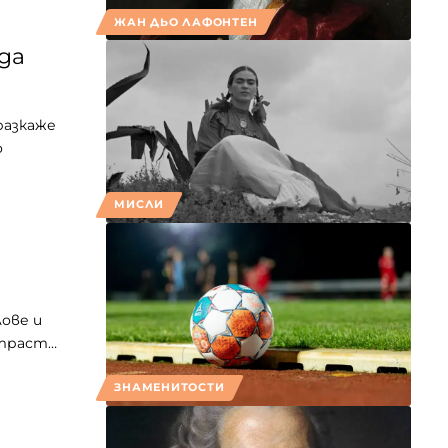
ЖАН ДЬО ЛАФОНТЕН
да
разкаже
о
МИСЛИ
а
ове и
страст…
ЗНАМЕНИТОСТИ
о