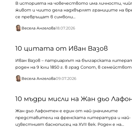
В историята на човечеството има личности, чи
живот и чиито дела надхвърлят границите на в
се превръщат в символи…
Весела Ангелова
18.07.2026
10 цитата от Иван Вазов
Иван Вазов – патриархът на българската литерат
роден на 9 юли 1850 г. в град Сопот, в семействот
Весела Ангелова
09.07.2026
10 мъдри мисли на Жан дьо Лаф
Жан дьо Лафонтен е един от най-значимите
представители на френската литература и най-
известният баснописец на XVII век. Роден е на…