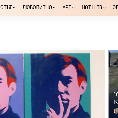
ОТЪТ
ЛЮБОПИТНО
АРТ
HOT HITS
О
1
К