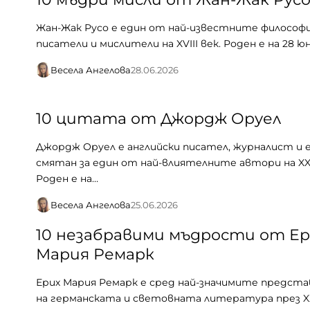
Жан-Жак Русо е един от най-известните философи
писатели и мислители на XVIII век. Роден е на 28 юни
Весела Ангелова
28.06.2026
10 цитата от Джордж Оруел
Джордж Оруел е английски писател, журналист и 
смятан за един от най-влиятелните автори на XX
Роден е на…
Весела Ангелова
25.06.2026
10 незабравими мъдрости от Ер
Мария Ремарк
Ерих Мария Ремарк е сред най-значимите предст
на германската и световната литература през XX