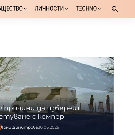
БЩЕСТВО
ЛИЧНОСТИ
TΞCHNO
0 причини да избереш
етуване с кемпер
Тони Димитрова
30.06.2026