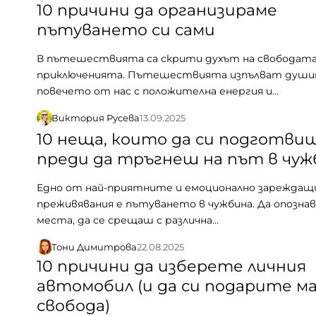
10 причини да организираме
пътуването си сами
В пътешествията са скрити духът на свободата
приключенията. Пътешествията изпълват души
повечето от нас с положителна енергия и…
Виктория Русева
13.09.2025
10 неща, които да си подготвиш
преди да тръгнеш на път в чуж
Едно от най-приятните и емоционално зареждащ
преживявания е пътуването в чужбина. Да опозна
места, да се срещаш с различна…
Тони Димитрова
22.08.2025
10 причини да изберете личния
автомобил (и да си подарите м
свобода)