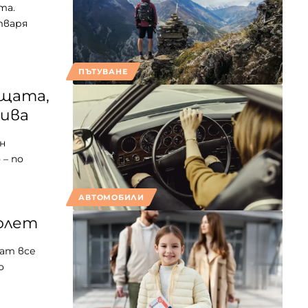
та.
тваря
ПЪТУВАНЕ
ищата,
бива
н
 – по
АВТОМОБИЛИ
молет
ат все
о