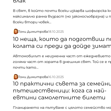
влак
В свят, в който почти всеки изкарва шофьорска к
максимално ранна възраст (но законосъобразна) и 
всеки втори човек…
Тони Димитрова
18.10.2025
10 неща, които да подготвиш п
колата си преди да дойде зима
Автомобилът е неизменна част от ежедневието 
голяма част от хората в днешния свят. Той се е 
почти като…
Тони Димитрова
16.10.2025
10 практични съвета за семейн
пътешественици: кога са най-
евтини самолетните билети
Планирането на пътуване с цялото семейство мо