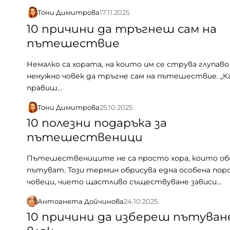
Тони Димитрова
17.11.2025
10 причини да тръгнеш сам на
пътешествие
Немалко са хората, на които им се струва глупаво
ненужно човек да тръгне сам на пътешествие. „К
правиш…
Тони Димитрова
25.10.2025
10 полезни подаръка за
пътешественици
Пътешествениците не са просто хора, които об
пътуват. Този термин обрисува една особена пор
човеци, чието щастливо съществуване зависи…
Антоанета Дойчинова
24.10.2025
10 причини да избереш пътуван