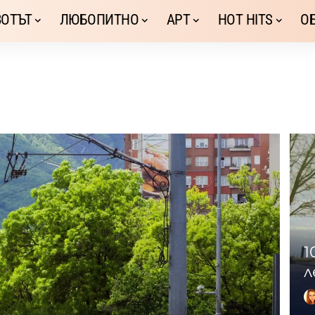
ОТЪТ
ЛЮБОПИТНО
АРТ
HOT HITS
О
1
л