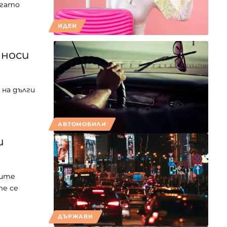
огато
ИДЕИ
 носи
 на дълги
АВТОМОБИЛИ
и
ните
те се
ДЪРЖАВИ