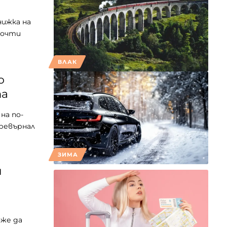
нижка на
почти
ВЛАК
о
та
на по-
превърнал
ЗИМА
и
же да