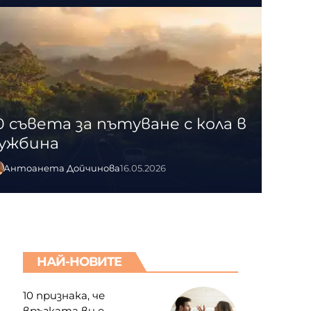
0 съвета за пътуване с кола в
ужбина
Антоанета Дойчинова
16.05.2026
НАЙ-НОВИТЕ
10 признака, че
връзката ви е