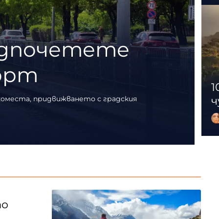
редпочетете
орт
1
ркоместа, придвижването с градския
ч
то