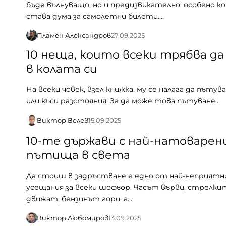
бъде вълнуващо, но и предизвикателно, особено к
става дума за самолетни билети.…
Пламен Александров
27.09.2025
10 неща, които всеки трябва да
в колата си
На всеки човек, взел книжка, му се налага да пътува
или къси разстояния. За да може това пътуване…
Виктор Велев
15.09.2025
10-те държави с най-натоварен
пътища в света
Да стоиш в задръстване е едно от най-неприят
усещания за всеки шофьор. Часът върви, стрелки
движат, бензинът гори, а…
Виктор Любомиров
13.09.2025