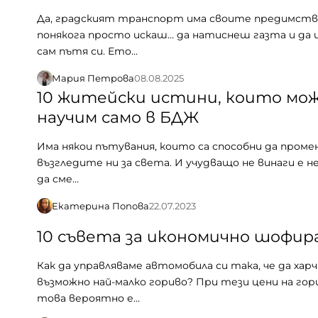
Да, градският транспорт има своите предимств
понякога просто искаш… да натиснеш газта и да
сам пътя си. Ето…
Мария Петрова
08.08.2025
10 житейски истини, които мо
научим само в БДЖ
Има някои пътувания, които са способни да пром
възгледите ни за света. И учудващо не винаги е 
да сме…
Екатерина Попова
22.07.2023
10 съвета за икономично шофир
Как да управляваме автомобила си така, че да харч
възможно най-малко гориво? При тези цени на гор
това вероятно е…