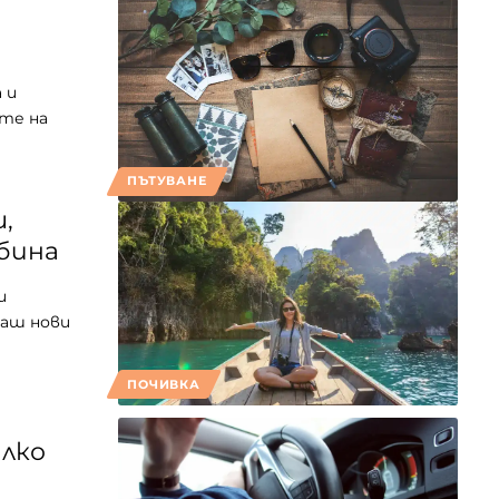
 и
те на
ПЪТУВАНЕ
,
бина
и
ваш нови
ПОЧИВКА
алко