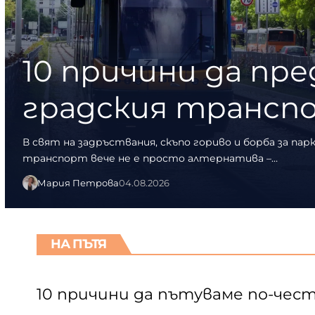
10 причини да п
градския трансп
В свят на задръствания, скъпо гориво и борба за па
транспорт вече не е просто алтернатива –…
Мария Петрова
04.08.2026
НА ПЪТЯ
10 причини да пътуваме по-чес