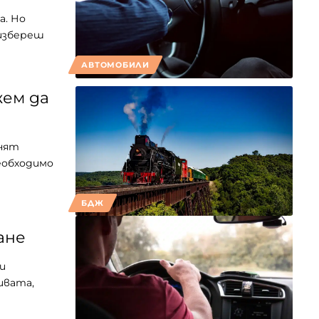
а. Но
 избереш
АВТОМОБИЛИ
жем да
енят
необходимо
БДЖ
ане
и
ивата,