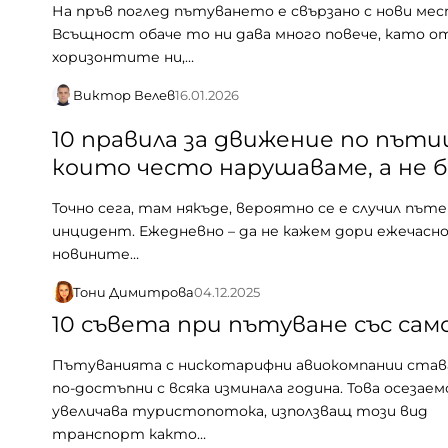
На пръв поглед пътуването е свързано с нови мес
Всъщност обаче то ни дава много повече, като о
хоризонтите ни,…
Виктор Велев
16.01.2026
10 правила за движение по път
които често нарушаваме, а не 
Точно сега, там някъде, вероятно се е случил пъте
инцидент. Ежедневно – да не кажем дори ежечасно
новините…
Тони Димитрова
04.12.2025
10 съвета при пътуване със са
Пътуванията с нискотарифни авиокомпании став
по-достъпни с всяка изминала година. Това осезаем
увеличава туристопотока, използващ този вид
транспорт както…