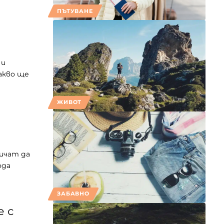
ПЪТУВАНЕ
 и
акво ще
ЖИВОТ
ичат да
ода
ЗАБАВНО
е с