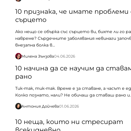
10 признака, че имате проблеми 
сърцето
Ако нещо се обърка със сърцето ви, бихте ли го р
навреме? Сърдечните заболявания невинаги започ
внезапна болка в…
Милена Зънзова
04.06.2026
10 начина да се научим да става
рано
Тик-так, тик-так. Време е за ставане, а часът е ед
Колко познато, нали? Не обичаш да ставаш рано и
Антония Дойчева
01.06.2026
10 неща, които ни стресират
всекидневно