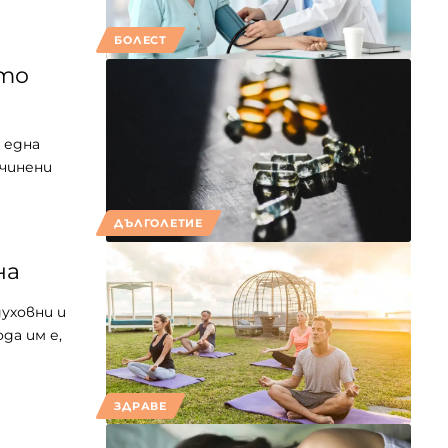
БОЛЕСТ
ото
 една
ичинени
ДЪЛГОЛЕТИЕ
на
уховни и
да им е,
ЗДРАВЕ