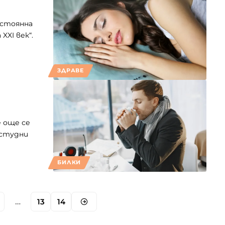
остоянна
XXI век“.
ЗДРАВЕ
 още се
остудни
БИЛКИ
…
13
14