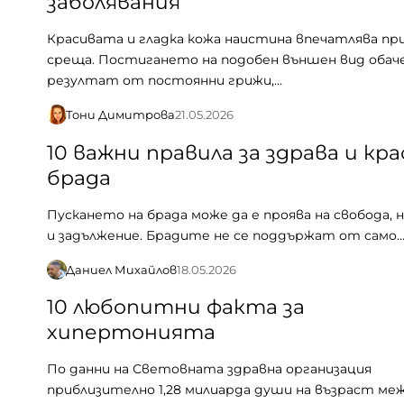
заболявания
Красивата и гладка кожа наистина впечатлява пр
среща. Постигането на подобен външен вид обаче
резултат от постоянни грижи,…
Тони Димитрова
21.05.2026
10 важни правила за здрава и кр
брада
Пускането на брада може да е проява на свобода, 
и задължение. Брадите не се поддържат от само
Даниел Михайлов
18.05.2026
10 любопитни факта за
хипертонията
По данни на Световната здравна организация
приблизително 1,28 милиарда души на възраст меж