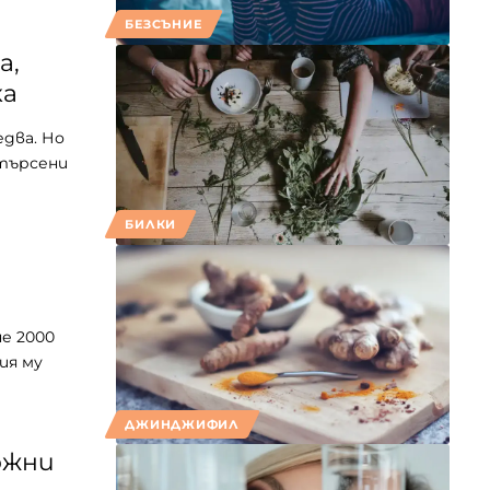
БЕЗСЪНИЕ
а,
ка
едва. Но
-търсени
БИЛКИ
е 2000
ия му
ДЖИНДЖИФИЛ
ожни