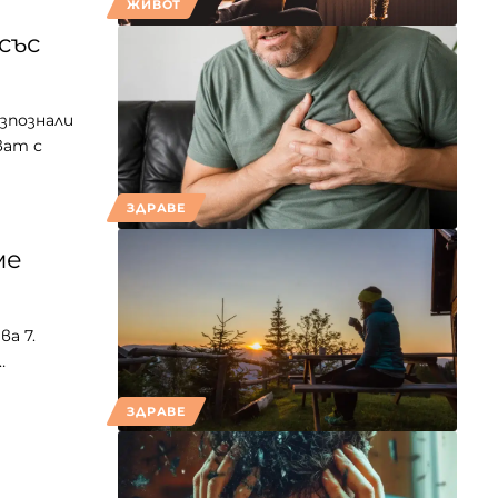
ЖИВОТ
със
азпознали
ват с
ЗДРАВЕ
ме
ва 7.
…
ЗДРАВЕ