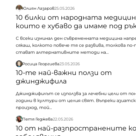
Юлиян Лазаров
25.05.2026
10 билки от народната медицин
които е хубаво да имаме под ръ
С всеки изминал ден съвременната медицина напр
сякаш, колкото повече тя се развива, толкова по
стават алтернативните методи на…
Росица Георгиева
23.05.2026
10-те най-важни ползи от
джинджифила
Джинджифилът се използва за лечебни цели от пон
години в култури от целия свят. Въпреки азиатск
произход, той…
Петя Геджева
22.05.2026
10 от най-разпространените к