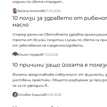
години по света страдат…
Весела Ангелова
17.05.2026
10 ползи за здравето от рибен
масло
Според данни на Световната здравна организация
трета от всички смъртни случаи по света са пр
от заболявания на сърдечносъдовата…
Юлиян Лазаров
17.05.2026
10 причини защо йогата е полез
Йогата представлява съвкупност от физически, д
умствени практики. Общото разбиране за произхо
че са се зародили в…
Стиван Кирилов
12.05.2026