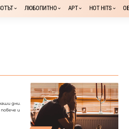
ОТЪТ
ЛЮБОПИТНО
АРТ
HOT HITS
О
наши дни.
 повече и