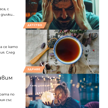
са, с
е дължи…
ДЕТСТВО
а се като
ия. След
ЗДРАВЕ
авим
рата по
ия със