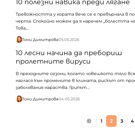
10 полезни навика преди лягане
Тревожността у хората вече се е превърнала в п
черта. Спокойно можем да я наречем „болестта на 
Това,…
Тони Димитрова
05.05.2026
10 лесни начина да пребориш
пролетните вируси
В преходните сезони, когато човешкото тяло все
наглася към промените в климата, рискът от пр
заболявания нараства. Грипът…
Тони Димитрова
04.05.2026
1
2
3
4