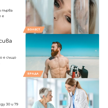
и първа
 е
БОЛЕСТ
асива
но е също
…
БРАДА
ду 30 и 79