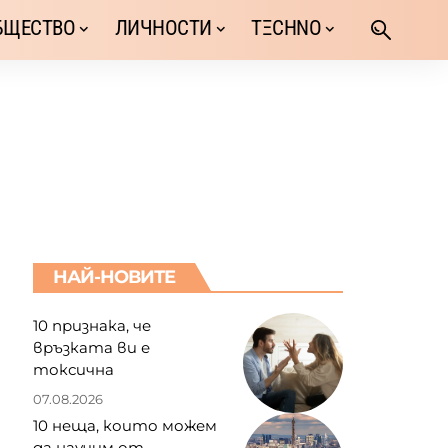
БЩЕСТВО
ЛИЧНОСТИ
TΞCHNO
НАЙ-НОВИТЕ
10 признака, че
връзката ви е
токсична
07.08.2026
10 неща, които можем
да научим от