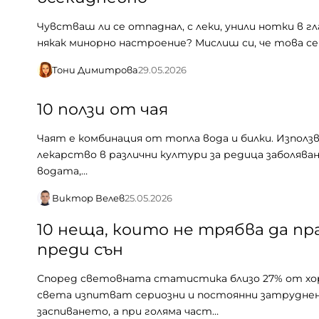
Чувстваш ли се отпаднал, с леки, унили нотки в гла
някак минорно настроение? Мислиш си, че това с
Тони Димитрова
29.05.2026
10 ползи от чая
Чаят е комбинация от топла вода и билки. Използв
лекарство в различни култури за редица заболяван
водата,…
Виктор Велев
25.05.2026
10 неща, които не трябва да пр
преди сън
Според световната статистика близо 27% от хо
света изпитват сериозни и постоянни затруднен
заспиването, а при голяма част…