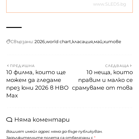
www.SLED5.bg
Свързани:
2026
world chart
класация
май
хитове
ПРЕДИШНА
СЛЕДВАЩА
10 филма, които ще
10 неща, които
можем да гледаме
правим и малко се
през юни 2026 в HBO
срамуваме от това
Max
Няма коментари
Вашият имейл адрес няма да бъде публикуван.
Задължителните полета са отбелязани с
*