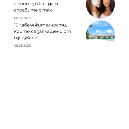
жените, и как да се
справите с тях
08.08.2026
10 забележителности,
които са заплашени от
изчезване
08.08.2026