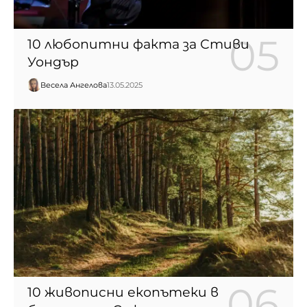
10 любопитни факта за Стиви
Уондър
Весела Ангелова
13.05.2025
10 живописни екопътеки в