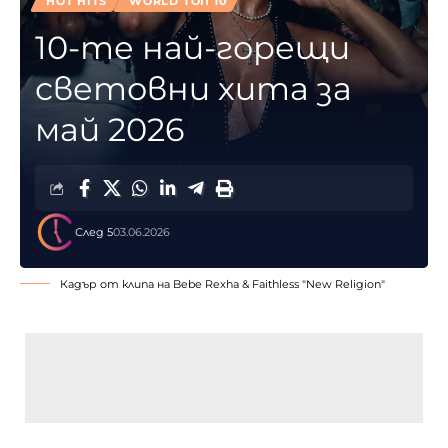
HOT HITS
WORLD ТОП 10
10-те най-горещи
световни хита за
май 2026
След 5
03.06.2026
Кадър от клипа на Bebe Rexha & Faithless "New Religion"