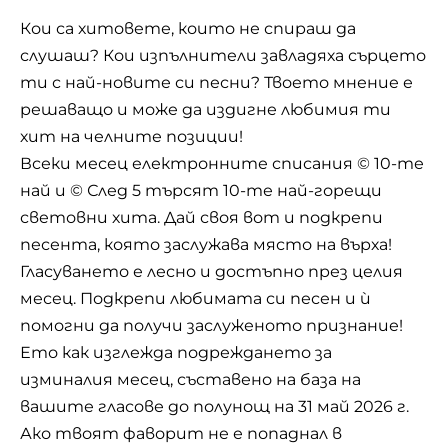
Кои са хитовете, които не спираш да
слушаш? Кои изпълнители завладяха сърцето
ти с най-новите си песни? Твоето мнение е
решаващо и може да издигне любимия ти
хит на челните позиции!
Всеки месец електронните списания ©
10-те
най
и ©
След 5
търсят 10-те най-горещи
световни хита. Дай своя вот и подкрепи
песента, която заслужава място на върха!
Гласуването е лесно и достъпно през целия
месец. Подкрепи любимата си песен и ѝ
помогни да получи заслуженото признание!
Ето как изглежда подреждането за
изминалия месец, съставено на база на
вашите гласове до полунощ на 31 май 2026 г.
Ако твоят фаворит не е попаднал в