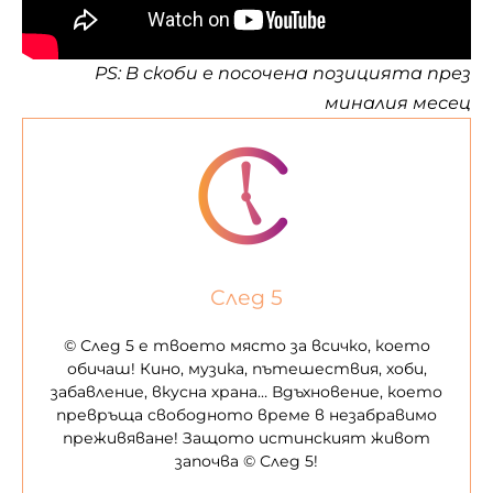
PS: В скоби е посочена позицията през
миналия месец
След 5
© След 5 е твоето място за всичко, което
обичаш! Кино, музика, пътешествия, хоби,
забавление, вкусна храна… Вдъхновение, което
превръща свободното време в незабравимо
преживяване! Защото истинският живот
започва © След 5!