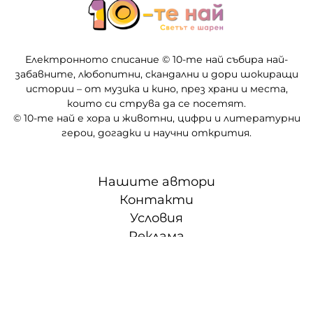
Електронното списание © 10-те най събира най-
забавните, любопитни, скандални и дори шокиращи
истории – от музика и кино, през храни и места,
които си струва да се посетят.
© 10-те най е хора и животни, цифри и литературни
герои, догадки и научни открития.
Нашите автори
Контакти
Условия
Реклама
Партньори
СЛЕД 5 • ТВОЕТО ВРЕМЕ, ТВОИТЕ ПРАВИЛА
© "Меломан БГ" ЕООД