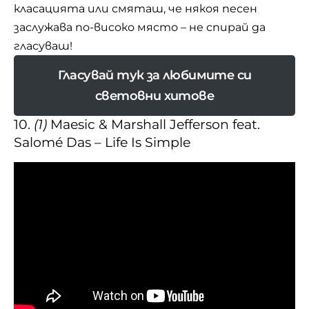
класацията или смяташ, че някоя песен
заслужава по-високо място – не спирай да
гласуваш!
Гласувай тук за любимите си
световни хитове
10.
(1)
Maesic & Marshall Jefferson feat.
Salomé Das – Life Is Simple