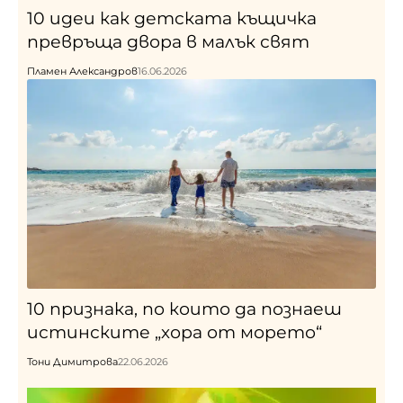
10 идеи как детската къщичка
превръща двора в малък свят
Пламен Александров
16.06.2026
10 признака, по които да познаеш
истинските „хора от морето“
Тони Димитрова
22.06.2026