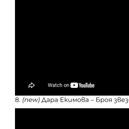
8.
(new)
Дара Екимова – Броя зве