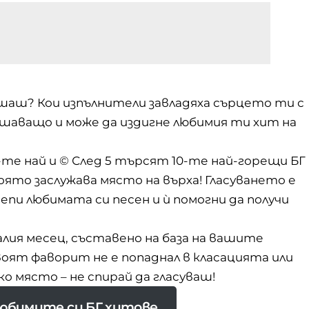
ушаш? Кои изпълнители завладяха сърцето ти с
ешаващо и може да издигне любимия ти хит на
-те най
и ©
След 5
търсят 10-те най-горещи БГ
оято заслужава място на върха! Гласуването е
епи любимата си песен и ѝ помогни да получи
лия месец, съставено на база на вашите
 твоят фаворит не е попаднал в класацията или
ко място – не спирай да гласуваш!
 любимите си БГ хитове