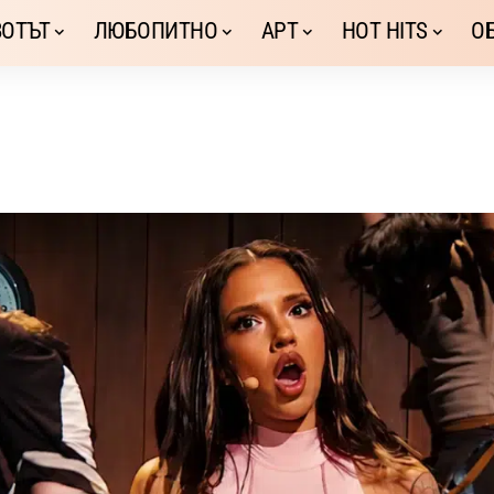
ОТЪТ
ЛЮБОПИТНО
АРТ
HOT HITS
О