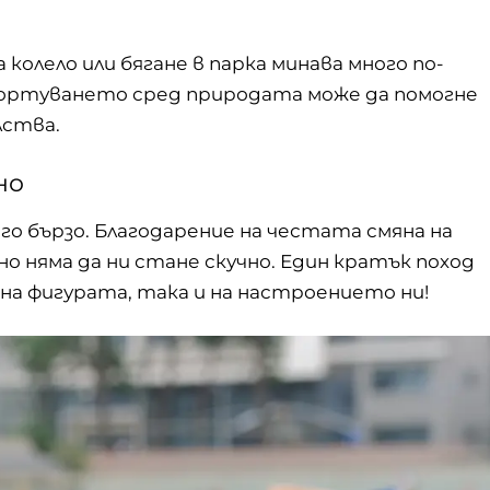
а колело или бягане в парка минава много по-
портуването сред природата може да помогне
лства.
но
о бързо. Благодарение на честата смяна на
 няма да ни стане скучно. Един кратък поход
а фигурата, така и на настроението ни!