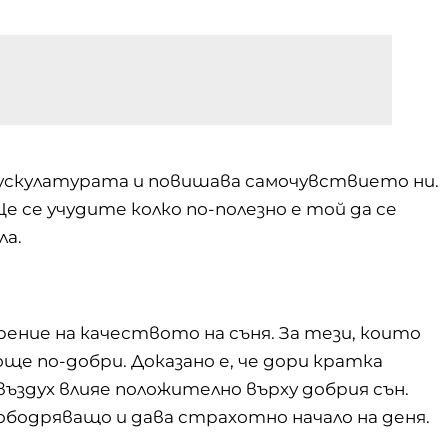
ускулатурата и повишава самочувствието ни.
 се учудите колко по-полезно е той да се
ла.
ние на качеството на съня. За тези, които
е по-добри. Доказано е, че дори кратка
ъздух влияе положително върху добрия сън.
бодряващо и дава страхотно начало на деня.