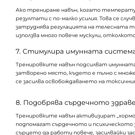
Ако тренираме навън, когато температу
резултати с по-малко усилия. Това се слу
затруднява регулацията на телесната 
използва много повече мускули, отколкото
7. Стимулира имунната систем
Тренировките навън подсилват имунната 
затворено място, където е пълно с множ
се засилва освобождаването на токсичн
8. Подобрява сърдечното здрав
Тренировките навън активизират „хормо
подпомагат сърдечното и психическото з
сърцето да работи повече, засилвайки з