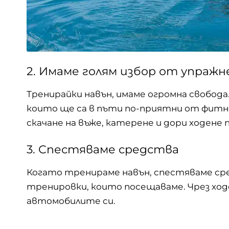
2. Имаме голям избор от упражн
Тренирайки навън, имаме огромна свобод
които ще са в пъти по-приятни от фитнеса
скачане на въже, катерене и дори ходене 
3. Спестяваме средства
Когато тренираме навън, спестяваме ср
тренировки, които посещаваме. Чрез ход
автомобилите си.