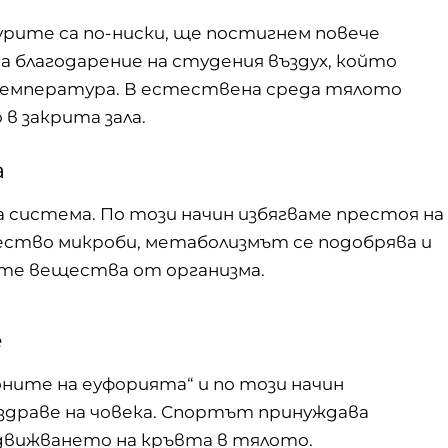
рите са по-ниски, ще постигнем повече
чва благодарение на студения въздух, който
температура. В естествена среда тялото
 в закрита зала.
а
система. По този начин избягваме престоя на
ество микроби, метаболизмът се подобрява и
ите вещества от организма.
е
ните на еуфорията“ и по този начин
драве на човека.
Спортът
принуждава
адвижването на кръвта в тялото.