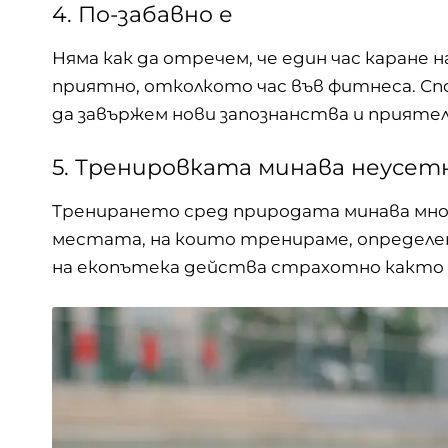
4. По-забавно е
Няма как да отречем, че един час каране н
приятно, отколкото час във фитнеса. С
да завържем нови запознанства и прияте
5. Тренировката минава неусет
Тренирането сред природата минава мног
местата, на които тренираме, определено
на
екопътека
действа страхотно както н