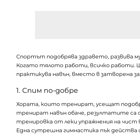
Спортът подобрява здравето, развива м
Когато тялото работи, всичко работи. Ще
практикува навън, вместо в затворена за
1. Спим по-добре
Хората, които тренират, усещат подобре
тренират навън обаче, резултатите са ощ
тренировка от леки упражнения на чист в
Една сутрешна гимнастика пък действа о