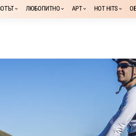
ОТЪТ
ЛЮБОПИТНО
АРТ
HOT HITS
О