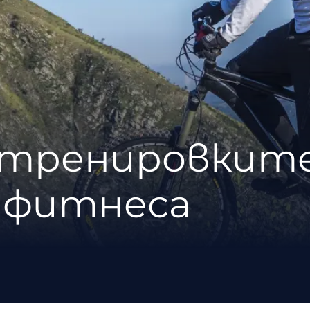
т тренировките
 фитнеса