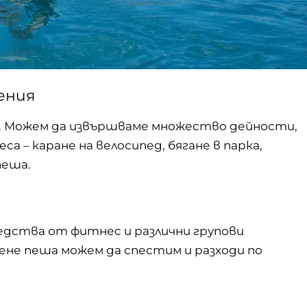
ения
а. Можем да извършваме множество дейности,
 – каране на велосипед, бягане в парка,
пеша.
едства от фитнес и различни групови
ене пеша можем да спестим и разходи по