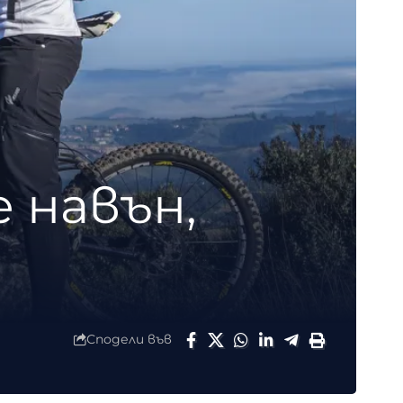
 навън,
Сподели във