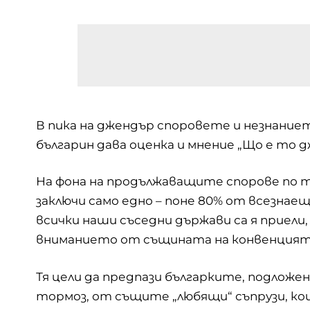
В пика на джендър споровете и незнаниет
българин дава оценка и мнение „Що е то дж
На фона на продължаващите спорове по т
заключи само едно – поне 80% от всезнае
всички наши съседни държави са я приели,
вниманието от същината на конвенцият
Тя цели да предпази българките, подложен
тормоз, от същите „любящи“ съпрузи, кои