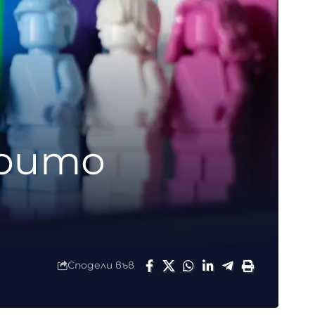
които
Сподели във