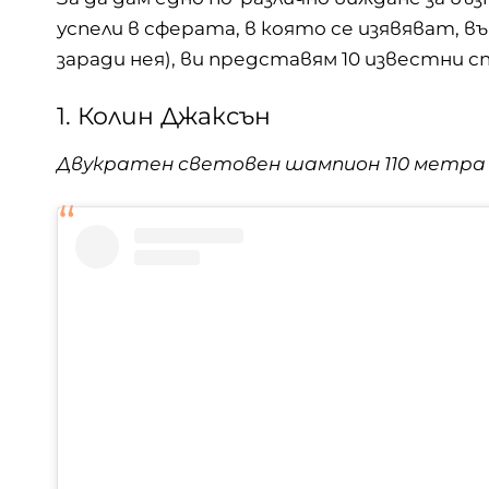
успели в сферата, в която се изявяват, 
заради нея), ви представям 10 известни с
1. Колин Джаксън
Двукратен световен шампион 110 метра