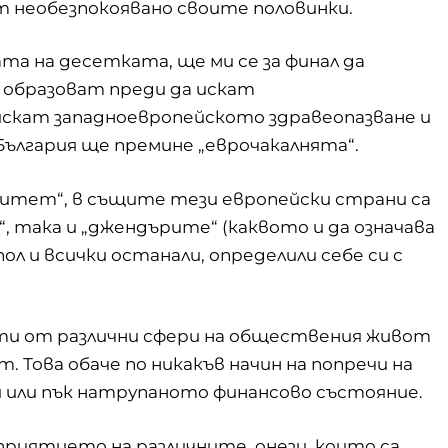
т необезпокоявано своите половинки.
та на десетката, ще ми се за финал да
е образоват преди да искат
искат западноевропейското здравеопазване и
България ще премине „еврочакалнята“.
литет“, в същите тези европейски страни са
, така и „джендърите“ (каквото и да означава
ол и всички останали, определили себе си с
сти от различни сфери на обществения живот
т. Това обаче по никакъв начин на попречи на
и или пък натрупаното финансово състояние.
зприятието на различните, онези, които са