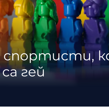
и спортисти, 
 са гей