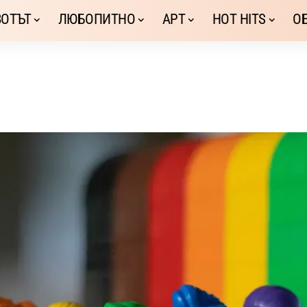
ОТЪТ
ЛЮБОПИТНО
АРТ
HOT HITS
О