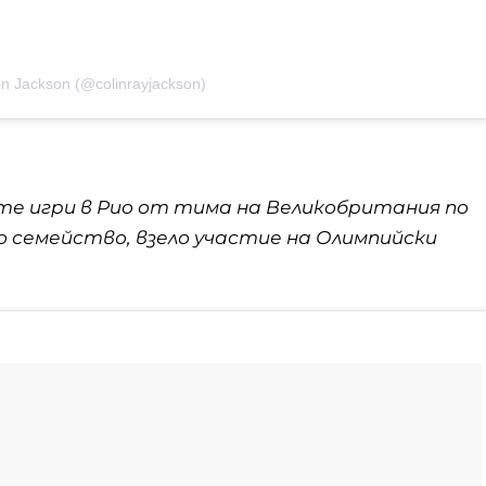
in Jackson (@colinrayjackson)
ите игри в Рио от тима на Великобритания по
о семейство, взело участие на Олимпийски