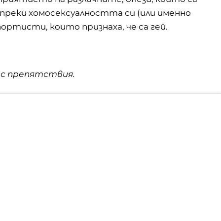
въпреки хомосексуалността си (или именно
портисти, които признаха, че са гей.
 с препятствия.