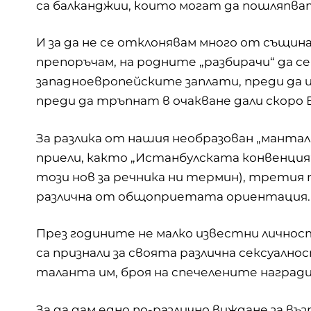
са балканджии, които могат да пошляпва
И за да не се отклонявам много от същина
препоръчам, на родните „разбирачи“ да с
западноевропейските заплати, преди да 
преди да тръпнат в очакване дали скоро 
За разлика от нашия необразован „манта
приели, както „Истанбулската конвенция“
този нов за речника ни термин), третия п
различна от общоприетата ориентация.
През годините не малко известни лично
са признали за своята различна сексуалнос
таланта им, броя на спечелените наград
За да дам едно по-различно виждане за въ