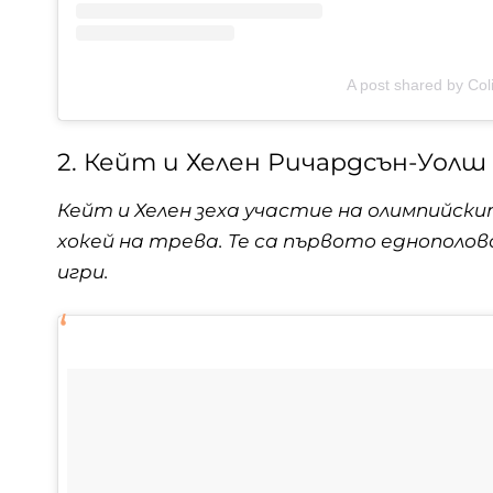
A post shared by Col
2. Кейт и Хелен Ричардсън-Уолш
Кейт и Хелен зеха участие на олимпийск
хокей на трева. Те са първото еднополов
игри.