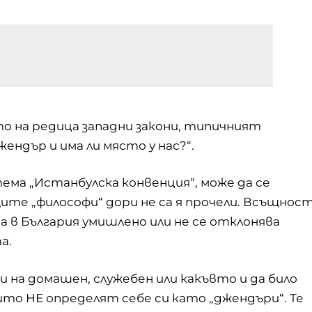
о на редица западни закони, типичният
ендър и има ли място у нас?“.
ема „Истанбулска конвенция“, може да се
щите „философи“ дори не са я прочели. Всъщнос
 а в България умишлено или не се отклонява
а.
и на домашен, служебен или какъвто и да било
то НЕ определят себе си като „джендъри“. Те