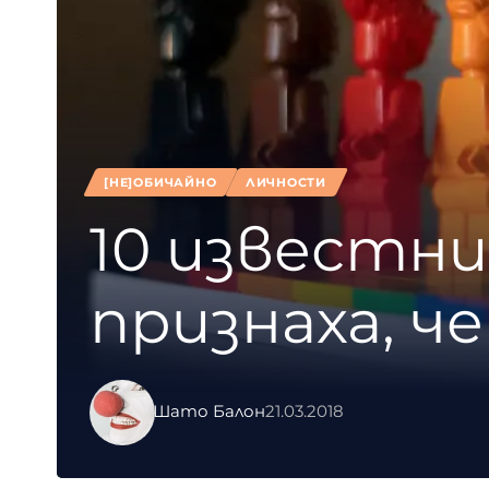
[НЕ]ОБИЧАЙНО
ЛИЧНОСТИ
10 известн
признаха, че
Шато Балон
21.03.2018