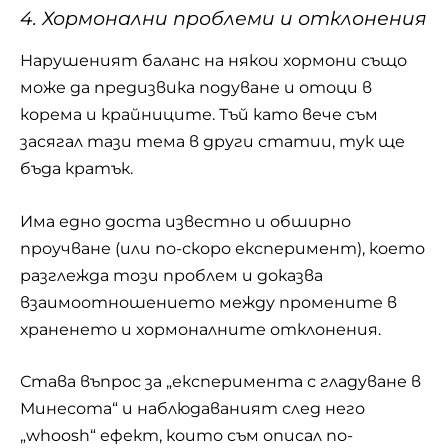
4. Хормонални проблеми и отклонения
Нарушеният баланс на някои хормони също
може да предизвика подуване и отоци в
корема и крайниците. Тъй като вече съм
засягал тази тема в други статии, тук ще
бъда кратък.
Има едно доста известно и обширно
проучване (или по-скоро експеримент), което
разглежда този проблем и доказва
взаимоотношението между промените в
храненето и хормоналните отклонения.
Става въпрос за „експеримента с гладуване в
Минесота“ и наблюдаваният след него
„whoosh“ ефект, които съм описал по-