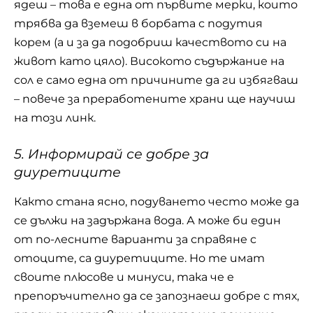
ядеш – това е една от първите мерки, които
трябва да вземеш в борбата с подутия
корем (а и за да подобриш качеството си на
живот като цяло). Високото съдържание на
сол
е само една от причините да ги избягваш
– повече за преработените храни ще научиш
на този линк.
5. Информирай се добре за
диуретиците
Както стана ясно, подуването често може да
се дължи на задържана вода. А може би един
от по-лесните варианти за справяне с
отоците, са диуретиците. Но те имат
своите плюсове и минуси, така че е
препоръчително да се запознаеш добре с тях,