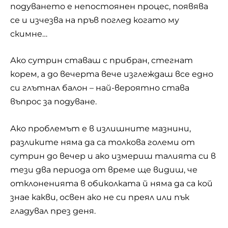
подуването е непостоянен процес, появява
се и изчезва на пръв поглед когато му
скимне…
Ако сутрин ставаш с прибран, стегнат
корем, а до вечерта вече изглеждаш все едно
си глътнал балон – най-вероятно става
въпрос за подуване.
Ако проблемът е в излишните мазнини,
разликите няма да са толкова големи от
сутрин до вечер и ако измериш талията си в
тези два периода от време ще видиш, че
отклоненията в обиколката й няма да са кой
знае какви, освен ако не си преял или пък
гладувал през деня.