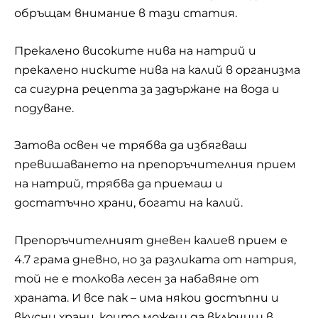
обръщам внимание в тази статия.
Прекалено високите нива на натрий и
прекалено ниските нива на калий в организма
са сигурна рецепта за задържане на вода и
подуване.
Затова освен че трябва да избягваш
превишаването на препоръчителния прием
на натрий, трябва да приемаш и
достатъчно храни, богати на калий.
Препоръчителният дневен калиев прием е
4.7 грама дневно, но за разликата от натрия,
той не е толкова лесен за набавяне от
храната. И все пак – има някои достъпни и
вкусни храни, които можеш да включиш в