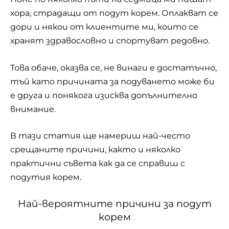
хора, страдащи от подут корем. Оплакват се
дори и някои от клиентите ми, които се
хранят здравословно и спортуват редовно.
Това обаче, оказва се, не винаги е достатъчно,
тъй като причината за подуването може би
е друга и понякога изисква допълнително
внимание.
В тази статия ще намериш най-често
срещаните причини, както и няколко
практични съвета как да се справиш с
подутия корем.
Най-вероятните причини за подут
корем