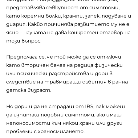
представлява съвкупност от симптоми,
като коремни болки, крампи, запек, подуване и
диария. Какво причинява развитието му не е
ясно – науката не дава конкретен отговор на
този въпрос.
Предполага се, че той може да се отключи
като вторичен белег на редица физически
или психически разстройства и дори в
следствие на травмиращи събития в ранна
детска възраст.
Но дори и да не страдаш от IBS, пак можеш
да изпиташ подобни симптоми, ако имаш
непоносимости към някои храни или други
проблеми с храносмилането.