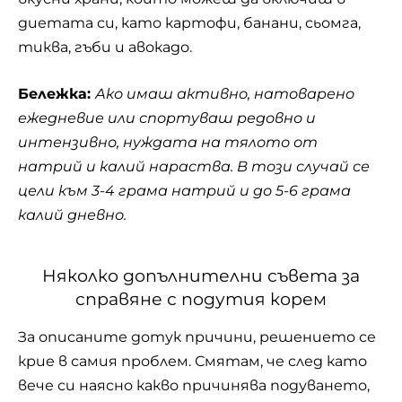
диетата си, като картофи, банани, сьомга,
тиква, гъби и авокадо.
Бележка:
Ако имаш активно, натоварено
ежедневие или спортуваш редовно и
интензивно, нуждата на тялото от
натрий и калий нараства. В този случай се
цели към 3-4 грама натрий и до 5-6 грама
калий дневно.
Няколко допълнителни съвета за
справяне с подутия корем
За описаните дотук причини, решението се
крие в самия проблем. Смятам, че след като
вече си наясно какво причинява подуването,