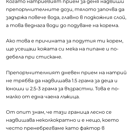
Когато натриевият прием за деня надвиши
препоръчителните дози, тялото започва да
задържа повече вода, главно в подкожния слой,
а това веднага води до подуване на корема.
Ако това е причината за подутия ти корем,
ще усещаш кожата си мека на пипане и по-
дебела при стискане.
Препоръчителният дневен прием на натрий
не трябва да надвишава 1.5 грама за деца и
юноши и 2.5-3 грама за възрастни. Това е по-
малко от една чаена лъжица.
От опит знам, че тази граница лесно се
надвишава неколкократно и е нещо, което
често пренебрегваме като фактор в