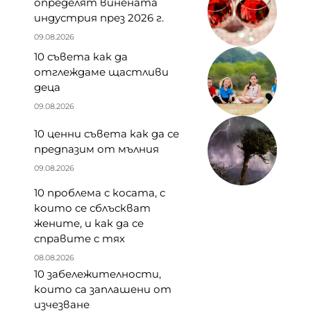
определят винената
индустрия през 2026 г.
09.08.2026
10 съвета как да
отглеждаме щастливи
деца
09.08.2026
10 ценни съвета как да се
предпазим от мълния
09.08.2026
10 проблема с косата, с
които се сблъскват
жените, и как да се
справите с тях
08.08.2026
10 забележителности,
които са заплашени от
изчезване