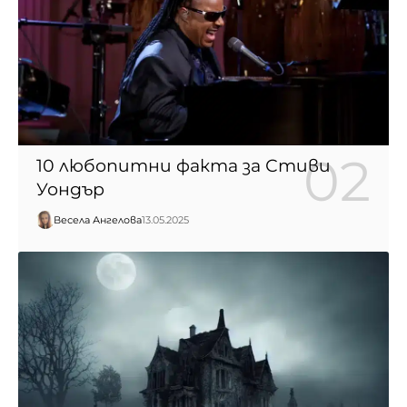
10 любопитни факта за Стиви
Уондър
Весела Ангелова
13.05.2025