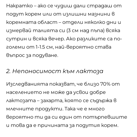
Накратко – ако се чудиш дали страдаш от
подут корем или от излишни мазнини в
коремната област – отдели няколко дни и
измервай талията си (3 см над пъпа) всяка
сутрин и всяка вечер. Ако разликите са по-
големи от 1-1.5 см, най-вероятно става
въпрос за подуване.
2. Непоносимост към лактоза
Изследванията показват, че близо 70% от
населението не може да усвои добре
лактозата – захарта, която се съдържа в
млечните продукти. Така че е много
вероятно ти да си един от потърпевшите
и това да е причината за подутия корем.