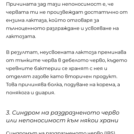
Причината зад тази непоносимост е, че
червата ти не произвеждат достатъчно от
ензима лактаза, който отговаря за
пълноценното разграждане и усвояване на
лактозата.
В резултат, неусвоената лактоза преминава
от тънките черва в дебелото черво, където
чревните бактерии се хранят с нея и
отделят газове като вторичен продукт.
Това причинява болка, подуване на корема, а
понякога и диария.
3. Синдром на раздразненото черво
или непоносимост към някои храни
Синдромът на раздразненото черво (IBS)