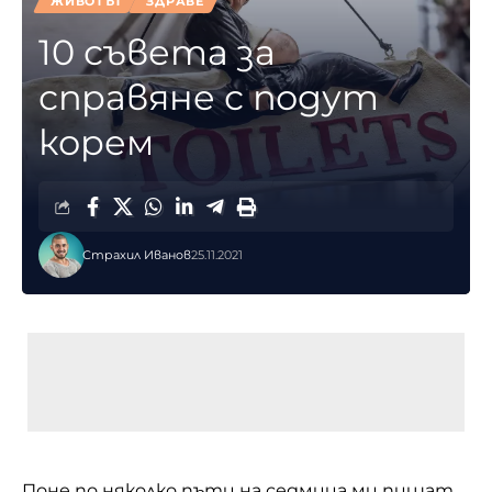
ЖИВОТЪТ
ЗДРАВЕ
10 съвета за
справяне с подут
корем
Страхил Иванов
25.11.2021
Поне по няколко пъти на седмица ми пишат