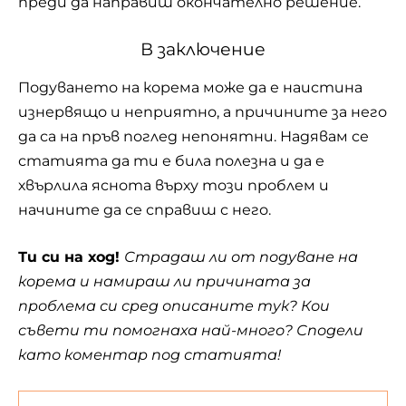
преди да направиш окончателно решение.
В заключение
Подуването на корема може да е наистина
изнервящо и неприятно, а причините за него
да са на пръв поглед непонятни. Надявам се
статията да ти е била полезна и да е
хвърлила яснота върху този проблем и
начините да се справиш с него.
Ти си на ход!
Страдаш ли от подуване на
корема и намираш ли причината за
проблема си сред описаните тук? Кои
съвети ти помогнаха най-много? Сподели
като коментар под статията!