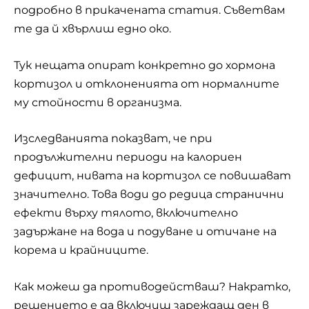
подробно в прикачената статия. Съветвам
те да й хвърлиш едно око.
Тук нещата опират конкретно до хормона
кортизол и отклоненията от нормалните
му стойности в организма.
Изследванията показват, че при
продължителни периоди на калориен
дефицит, нивата на кортизол се повишават
значително. Това води до редица странични
ефекти върху тялото, включително
задържане на вода и подуване и отичане на
корема и крайниците.
Как можеш да противодействаш? Накратко,
решението е да включиш зареждащ ден в