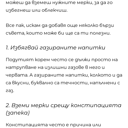
можеш да вземеш нужните мерки, за да го
избегнеш или облекчиш.
Все пак, искам да добавя още няколко бързи
съвета, които може би ще са ти полезни.
1. Избягвай газираните напитки
Подутият корем често се дължи просто на
натрупване на излишни газове в него и
червата. А газираните напитки, колкото и да
са вкусни, буквално са течности, напълнени с
газ.
2. Вземи мерки срещу констипацията
(запека)
Констипацията често е причина или