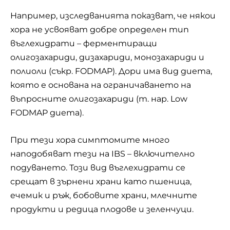
Например, изследванията показват, че някои
хора не усвояват добре определен тип
въглехидрати – ферментиращи
олигозахариди, дизахариди, монозахариди и
полиоли (съкр. FODMAP). Дори има вид диета,
която е основана на ограничаването на
въпросните олигозахариди (т. нар. Low
FODMAP диета).
При тези хора симптомите много
наподобяват тези на IBS – включително
подуването. Този вид въглехидрати се
срещат в зърнени храни като пшеница,
ечемик и ръж, бобовите храни, млечните
продукти и редица
плодове
и зеленчуци.