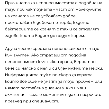
Причината за непоносимостта е подобна на
тази при лактозната – част от молекулите
на храната не се усвояват добре,
преминават в дебелото черво, където
бактериите се хранят с тях и се отделят
газове, които водят до подут корем.
Друга често срещана непоносимост е тази
към глутен. Ако страдаш от подобна
непоносимост към някои храни, вероятно
вече си наясно с нея и си взел нужните мерки.
Информацията тук е по-скоро за хората,
които все още не знаят за този проблем или
нямат поставена диагноза. Ако имаш
съмнения – сега е моментът да си насрочиш
преглед при специалист.