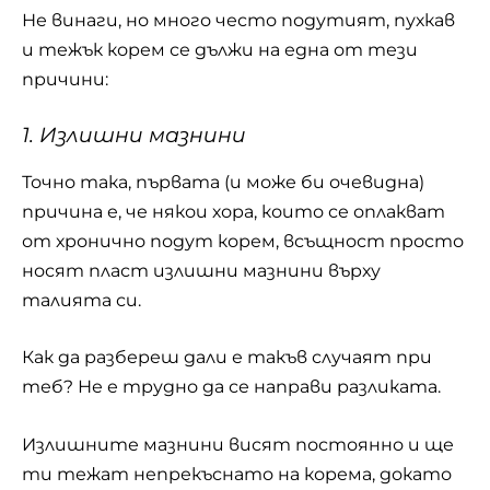
Не винаги, но много често подутият, пухкав
и тежък корем се дължи на една от тези
причини:
1. Излишни мазнини
Точно така, първата (и може би очевидна)
причина е, че някои хора, които се оплакват
от хронично подут корем, всъщност просто
носят пласт излишни мазнини върху
талията си.
Как да разбереш дали е такъв случаят при
теб? Не е трудно да се направи разликата.
Излишните мазнини висят постоянно и ще
ти тежат непрекъснато на корема, докато