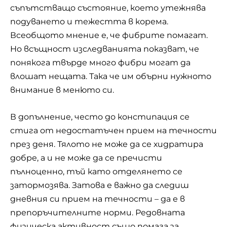
съпътстващо състояние, което утежнява
подуването и тежестта в корема.
Всеобщото мнение е, че фибрите помагат.
Но всъщност изследванията показват, че
понякога твърде много фибри могат да
влошат нещата. Така че им обърни нужното
внимание в менюто си.
В допълнение, често до констипация се
стига от недостатъчен прием на течности
през деня. Тялото не може да се хидратира
добре, а и не може да се пречисти
пълноценно, тъй като отделянето се
затормозява. Затова е важно да следиш
дневния си прием на течности – да е в
препоръчителните норми. Редовната
физическа активност също помага за