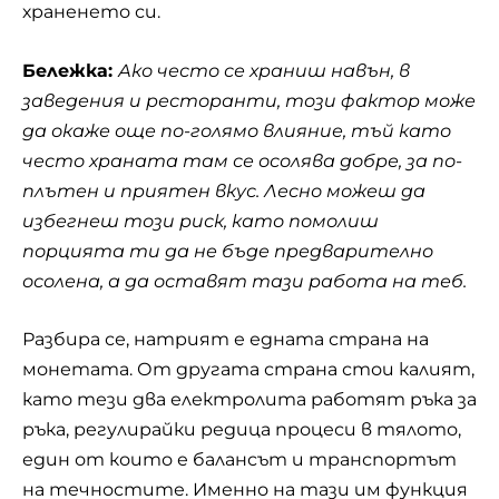
храненето си.
Бележка:
Ако често се храниш навън, в
заведения и ресторанти, този фактор може
да окаже още по-голямо влияние, тъй като
често храната там се осолява добре, за по-
плътен и приятен вкус. Лесно можеш да
избегнеш този риск, като помолиш
порцията ти да не бъде предварително
осолена, а да оставят тази работа на теб.
Разбира се, натрият е едната страна на
монетата. От другата страна стои калият,
като тези два електролита работят ръка за
ръка, регулирайки редица процеси в тялото,
един от които е балансът и транспортът
на течностите. Именно на тази им функция