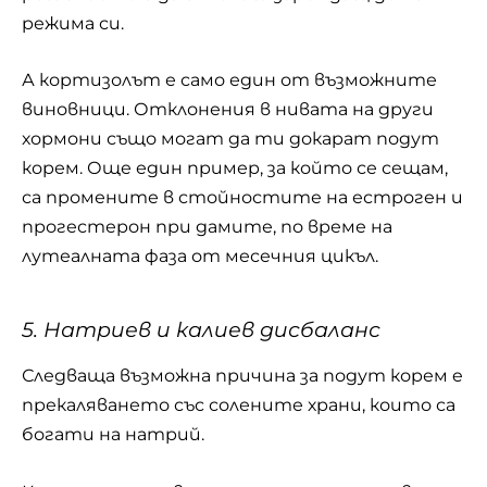
режима си.
А кортизолът е само един от възможните
виновници. Отклонения в нивата на други
хормони също могат да ти докарат подут
корем. Още един пример, за който се сещам,
са промените в стойностите на естроген и
прогестерон при дамите, по време на
лутеалната фаза от месечния цикъл.
5. Натриев и калиев дисбаланс
Следваща възможна причина за подут корем e
прекаляването със солените храни, които са
богати на натрий.