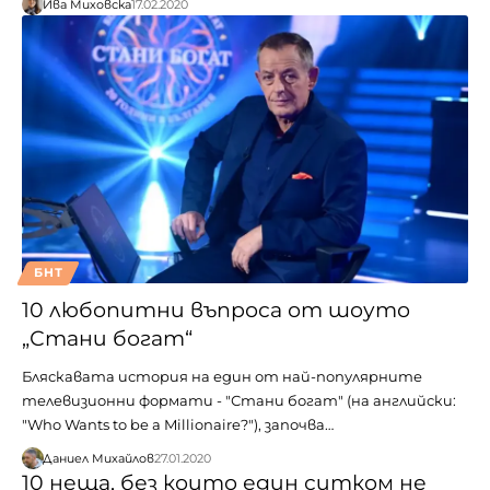
Ива Миховска
17.02.2020
БНТ
10 любопитни въпроса от шоуто
„Стани богат“
Бляскавата история на един от най-популярните
телевизионни формати - "Стани богат" (на английски:
"Who Wants to be a Millionaire?"), започва…
Даниел Михайлов
27.01.2020
10 неща, без които един ситком не