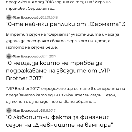
продължения през 2018 година са тези на "Игра на
тронове". Сериалът е…
Иван Владиславов
25.01.2018
10-те най-яки реплики от „Фермата“ 3
В третия сезон на "Фермата" участниците имаха за
задача да построят своята ферма от нищото, а
мотото на сезона беше…
Иван Владиславов
21.11.2017
10 неща, за които не трябва да
подражаваме на звездите от „VIP
Brother 2017“
"VIP Brother 2017" определено ще остане в историята на
предаването като един изключителен сезон. Сезон,
изпълнен с изненади, неочаквани обрати,…
Иван Владиславов
11.11.2017
10 любопитни факта за финалния
сезон на „Дневниците на вампира“