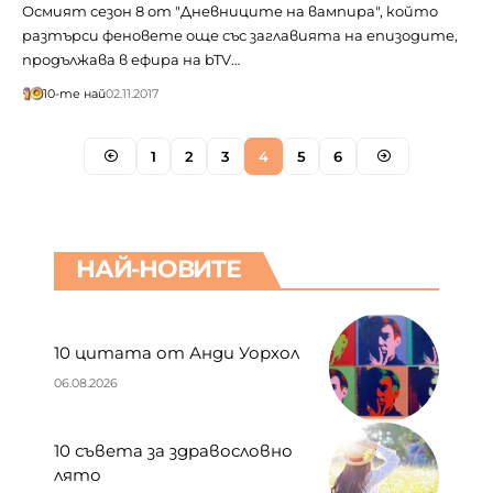
Осмият сезон 8 от "Дневниците на вампира", който
разтърси феновете още със заглавията на епизодите,
продължава в ефира на bTV…
10-те най
02.11.2017
1
2
3
4
5
6
НАЙ-НОВИТЕ
10 цитата от Анди Уорхол
06.08.2026
10 съвета за здравословно
лято