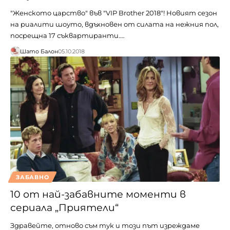
"Женското царство" във "VIP Brother 2018"! Новият сезон
на риалити шоуто, вдъхновен от силата на нежния пол,
посрещна 17 съквартиранти.…
Шато Балон
05.10.2018
ЗАБАВНО
10 от най-забавните моменти в
сериала „Приятели“
Здравейте, отново съм тук и този път изреждаме