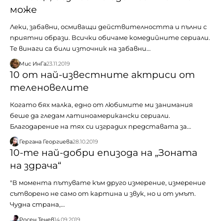
може
Леки, забавни, осмиващи действителността и пълни с
приятни образи. Всички обичаме комедийните сериали.
Те винаги са били източник на забавни…
Мис ИнГа
23.11.2019
10 от най-известните актриси от
теленовелите
Когато бях малка, едно от любимите ми занимания
беше да гледам латиноамерикански сериали.
Благодарение на тях си изградих представата за…
Гергана Георгиева
28.10.2019
10-те най-добри епизода на „Зоната
на здрача“
"В момента пътувате към друго измерение, измерение
сътворено не само от картина и звук, но и от умът.
Чудна страна,…
Росен Тенев
14.09.2019