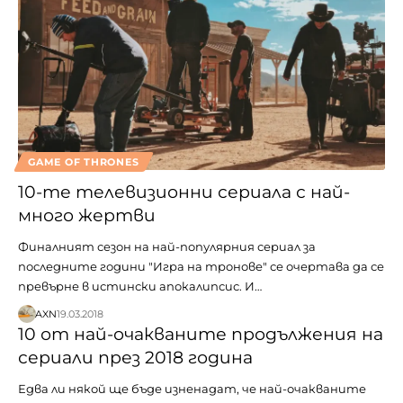
GAME OF THRONES
10-те телевизионни сериала с най-
много жертви
Финалният сезон на най-популярния сериал за
последните години "Игра на тронове" се очертава да се
превърне в истински апокалипсис. И…
AXN
19.03.2018
10 от най-очакваните продължения на
сериали през 2018 година
Едва ли някой ще бъде изненадат, че най-очакваните