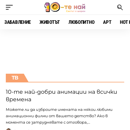
ЗАБАВЛЕНИЕ
ЖИВОТЪТ
ЛЮБОПИТНО
АРТ
HOT 
ТВ
10-те най-добри анимации на всички
времена
Можете ли да изброите имената на някои любими
анимационни филми от вашето детство? Ако в
момента се затруднявате с отговора,…