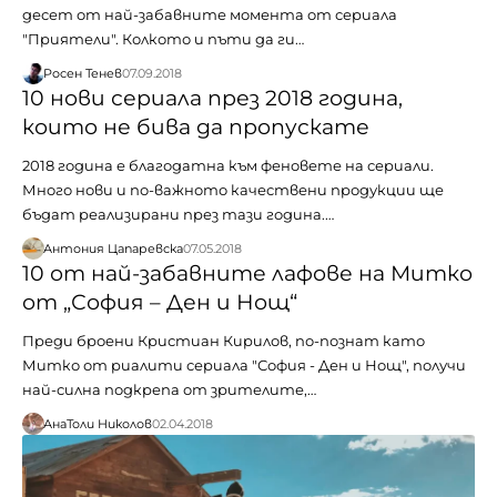
десет от най-забавните момента от сериала
"Приятели". Колкото и пъти да ги…
Росен Тенев
07.09.2018
10 нови сериала през 2018 година,
които не бива да пропускате
2018 година е благодатна към феновете на сериали.
Много нови и по-важното качествени продукции ще
бъдат реализирани през тази година.…
Антония Цапаревска
07.05.2018
10 от най-забавните лафове на Митко
от „София – Ден и Нощ“
Преди броени Кристиан Кирилов, по-познат като
Митко от риалити сериала "София - Ден и Нощ", получи
най-силна подкрепа от зрителите,…
АнаТоли Николов
02.04.2018