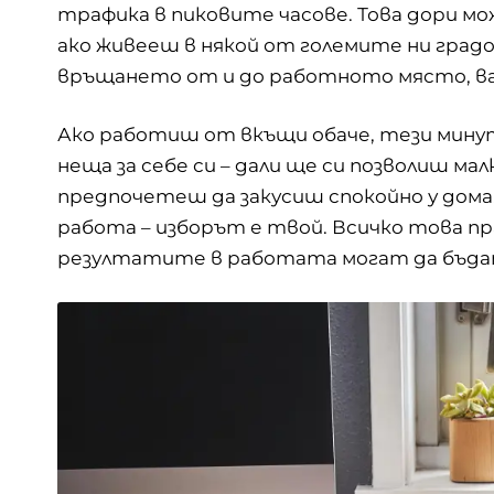
трафика в пиковите часове. Това дори мож
ако живееш в някой от големите ни гра
връщането от и до работното място, вар
Ако работиш от вкъщи обаче, тези минут
неща за себе си – дали ще си позволиш мал
предпочетеш да закусиш спокойно у дома,
работа – изборът е твой. Всичко това пр
резултатите в работата могат да бъдат