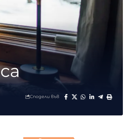
са
Сподели във