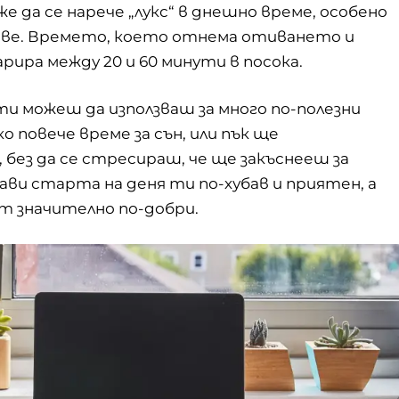
е да се нарече „лукс“ в днешно време, особено
дове. Времето, което отнема отиването и
ира между 20 и 60 минути в посока.
и можеш да използваш за много по-полезни
ко повече време за сън, или пък ще
 без да се стресираш, че ще закъснееш за
ави старта на деня ти по-хубав и приятен, а
 значително по-добри.