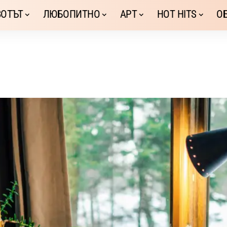
ОТЪТ
ЛЮБОПИТНО
АРТ
HOT HITS
О