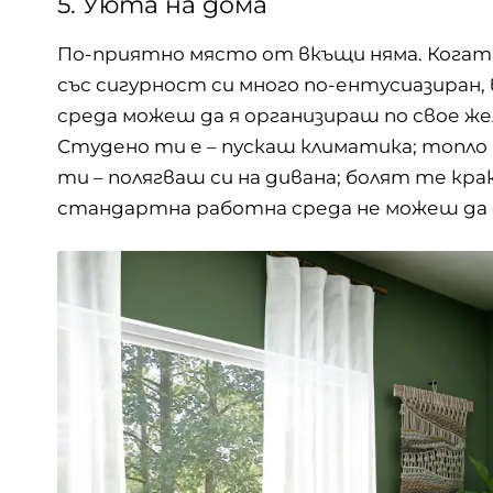
5. Уюта на дома
По-приятно място от вкъщи няма. Когато
със сигурност си много по-ентусиазиран,
среда можеш да я организираш по свое жел
Студено ти е – пускаш климатика; топло
ти – полягваш си на дивана; болят те кра
стандартна работна среда не можеш да с