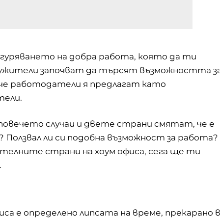
гуряването на добра работа, която да ти
служители започват да търсят възможността з
вече работодатели я предлагат като
тели.
повечето случаи и двете страни смятат, че е
а? Ползвал ли си подобна възможност за работа?
жителните страни на хоум офиса, сега ще ти
.
иса е определено липсата на време, прекарано 