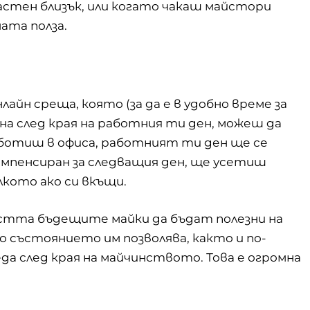
астен близък, или когато чакаш майстори
ата полза.
айн среща, която (за да е в удобно време за
ина след края на работния ти ден, можеш да
работиш в офиса, работният ти ден ще се
омпенсиран за следващия ден, ще усетиш
лкото ако си вкъщи.
остта бъдещите майки да бъдат полезни на
о състоянието им позволява, както и по-
а след края на майчинството. Това е огромна