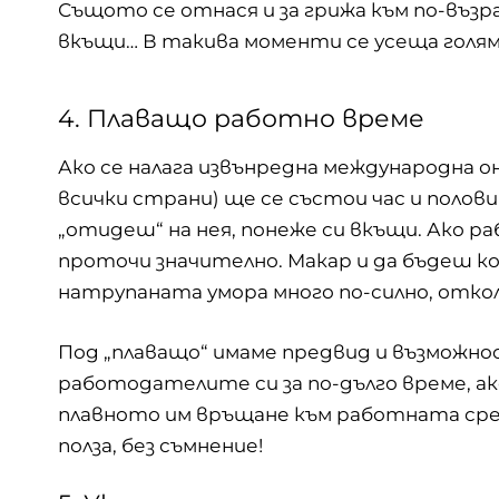
Същото се отнася и за грижа към по-възр
вкъщи… В такива моменти се усеща голям
4. Плаващо работно време
Ако се налага извънредна международна онл
всички страни) ще се състои час и полов
„отидеш“ на нея, понеже си вкъщи. Ако 
проточи значително. Макар и да бъдеш к
натрупаната умора много по-силно, отко
Под „плаващо“ имаме предвид и възможн
работодателите си за по-дълго време, ак
плавното им връщане към работната сред
полза, без съмнение!