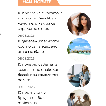
НАЙ-НОВИТЕ
10 проблема с косата, с
които се сблъскват
жените, и как да се
справите с тях
а
08.08.2026
10 забележителности,
които са заплашени
от изчезване
08.08.2026
10 полезни съвета за
компактно опакован
багаж при самолетен
полет
08.08.2026
10 признака, че
връзката ви е
в
токсична