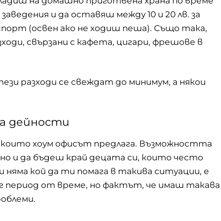
сладиш на домашно приготвена храна по време
заведения и да оставяш между 10 и 20 лв. за
порт (освен ако не ходиш пеша). Също така,
ходи, свързани с кафета, цигари, фрешове в
ези разходи се свеждат до минимум, а някои
на дейности
, които хоум офисът предлага. Възможността
но и да бъдеш край децата си, които често
и няма кой да ти помага в такива ситуации, е
лъг период от време, но фактът, че имаш такава
роблеми.