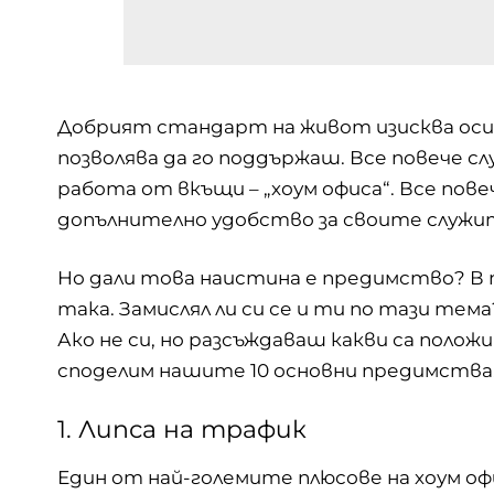
Добрият стандарт на живот изисква оси
позволява да го поддържаш. Все повече 
работа от вкъщи – „хоум офиса“. Все по
допълнително удобство за своите служи
Но дали това наистина е предимство? В 
така. Замислял ли си се и ти по тази тем
Ако не си, но разсъждаваш какви са поло
споделим нашите 10 основни предимства
1. Липса на трафик
Един от най-големите плюсове на хоум оф