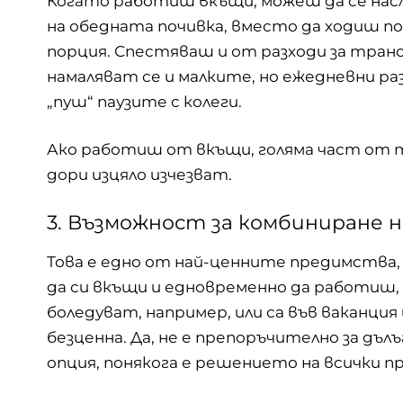
Когато
работиш вкъщи
, можеш да се на
на обедната почивка, вместо да ходиш по 
порция. Спестяваш и от разходи за транс
намаляват се и малките, но ежедневни раз
„пуш“ паузите с колеги.
Ако работиш от вкъщи, голяма част от т
дори изцяло изчезват.
3. Възможност за комбиниране 
Това е едно от най-ценните предимства
да си вкъщи и едновременно да работиш, 
боледуват, например, или са във ваканция 
безценна. Да, не е препоръчително за дъ
опция, понякога е решението на всички п