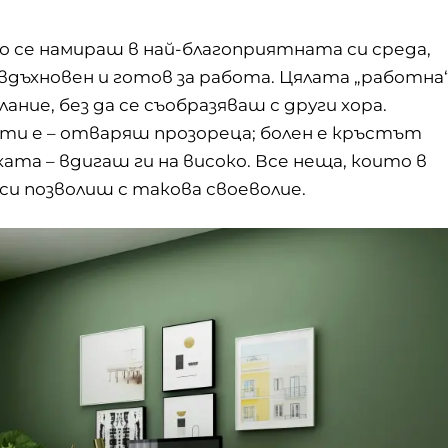
 се намираш в най-благоприятната си среда,
 вдъхновен и готов за работа. Цялата „работна
ание, без да се съобразяваш с други хора.
 ти е – отваряш прозореца; болен е кръстът
ката – вдигаш ги на високо. Все неща, които в
и позволиш с такова своеволие.