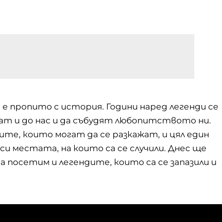
 е пропито с история. Години наред легенди се
ат и до нас и да събудят любопитството ни.
те, които могат да се разкажат, и цял един
си местата, на които са се случили. Днес ще
да посетим и легендите, които са се запазили и