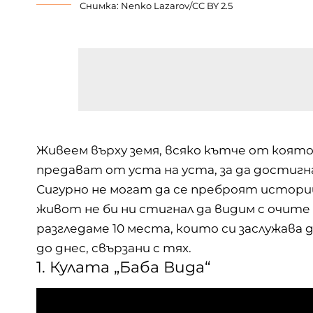
Снимка:
Nenko Lazarov
/
CC BY 2.5
Живеем върху земя, всяко кътче от която
предават от уста на уста, за да достигн
Сигурно не могат да се преброят истории
живот не би ни стигнал да видим с очите 
разгледаме 10 места, които си заслужава 
до днес, свързани с тях.
1. Кулата „Баба Вида“