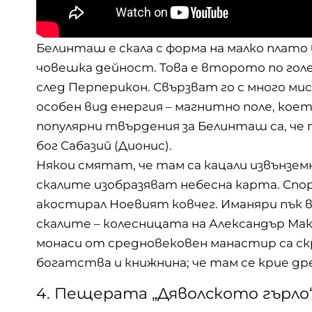
Белинташ е скала с форма на малко плато
човешка дейност. Това е второто по гол
след Перперикон. Свързват го с много ми
особен вид енергия – магнитно поле, кое
популярни твърдения за Белинташ са, че
бог Сабазий (Дионис).
Някои смятат, че там са кацали извънземн
скалите изобразяват небесна карта. Спо
акостирал Ноевият ковчег. Иманяри пък 
скалите – колесницата на Александър Мак
монаси от средновековен манастир са с
богатства и книжнина; че там се крие д
4. Пещерата „Дяволското гърло