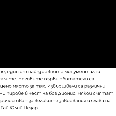
ите, един от най-древните монументални
скалите. Неговите първи обитатели са
ено място за тях. Извършвали са различни
еми пирове в чест на бог Дионис. Някои смятат,
рочества – за великите завоевания и слава на
 Гай Юлий Цезар.