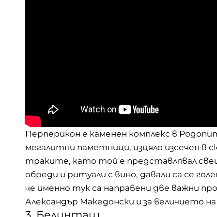
Перперикон е каменен комплекс в Родоп
мегалитни паметници, изцяло изсечен в 
траките, като той е представлявал свещ
обреди и ритуали с вино, давали са се гол
че именно тук са направени две важни про
Александър Македонски и за величието на
3. Белинташ