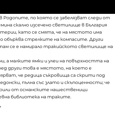
 в Родопите, по която се забелязват следи от
емина скално изсечено светилище в България
стерии, като се смята, че на мястото има
то обърква стрелките на компасите. Други
 там се е намирало тракийското светилище на
и, а малките ямки и улеи на повърхността на
ред други това е мястото, на което е
вярват, че редица съкровища са скрити под
едонски, пълна със злато и скъпоценности; че
крили от османските нашественици
ревна библиотека на траките.
“