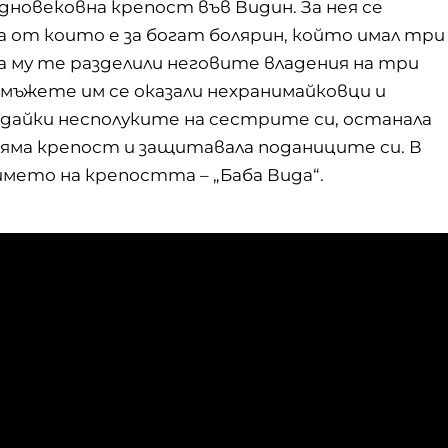
редновековна крепост във Видин. За нея се
а от които е за богат болярин, който имал три
та му те разделили неговите владения на три
о мъжете им се оказали нехранимайковци и
дайки несполуките на сестрите си, останала
оляма крепост и защитавала поданиците си. В
мето на крепостта – „Баба Вида“.