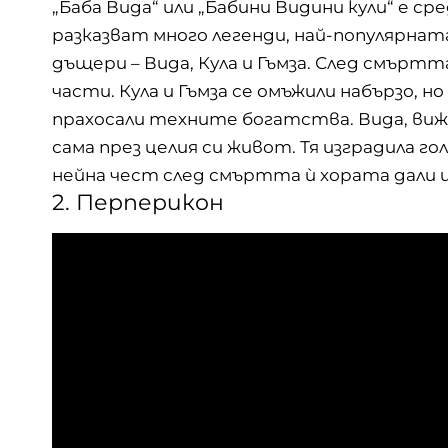
„
Баба Вида
“ или „Бабини Видини кули“ е с
разказват много легенди, най-популярнат
дъщери – Вида, Кула и Гъмза. След смърт
части. Кула и Гъмза се омъжили набързо, н
прахосали техните богатства. Вида, виж
сама през целия си живот. Тя изградила г
нейна чест след смъртта ѝ хората дали и
2. Перперикон