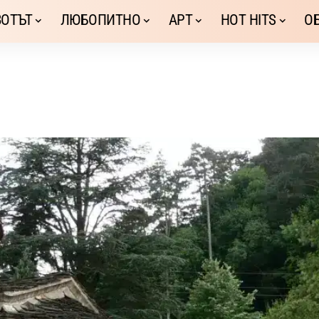
ОТЪТ
ЛЮБОПИТНО
АРТ
HOT HITS
О