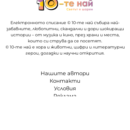
Електронното списание © 10-те най събира най-
забавните, любопитни, скандални и дори шокиращи
истории – от музика и кино, през храни и места,
които си струва да се посетят.
© 10-те най е хора и животни, цифри и литературни
герои, догадки и научни открития.
Нашите автори
Контакти
Условия
Реклама
Партньори
СЛЕД 5 • ТВОЕТО ВРЕМЕ, ТВОИТЕ ПРАВИЛА
© "Меломан БГ" ЕООД