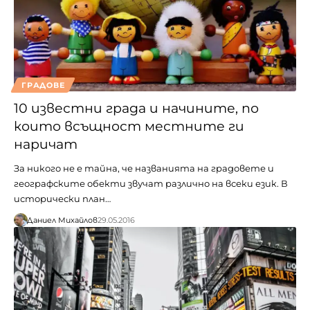
ГРАДОВЕ
10 известни града и начините, по
които всъщност местните ги
наричат
За никого не е тайна, че названията на градовете и
географските обекти звучат различно на всеки език. В
исторически план…
Даниел Михайлов
29.05.2016