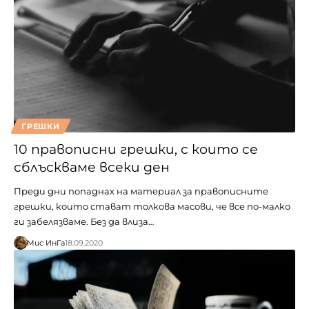
ГРЕШКИ
10 правописни грешки, с които се
сблъскваме всеки ден
Преди дни попаднах на материал за правописните
грешки, които стават толкова масови, че все по-малко
ги забелязваме. Без да влиза…
Мис ИнГа
18.09.2020