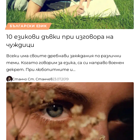
БЪЛГАРСКИ ЕЗИК
10 езикови дъвки при изговора на
чуждици
Всеки има своите дребнави заяждания по различни
теми. Когато говорим за езика, са си направо военен
декрет. При любопитните и…
Станчо Ст. Станчев
23.07.2019