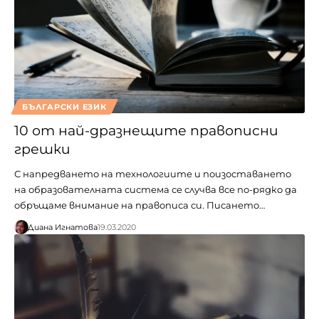
БЪЛГАРСКИ ЕЗИК
10 от най-дразнещите правописни
грешки
С напредването на технологиите и поизоставането
на образователната система се случва все по-рядко да
обръщаме внимание на правописа си. Писането…
Диана Игнатова
19.03.2020