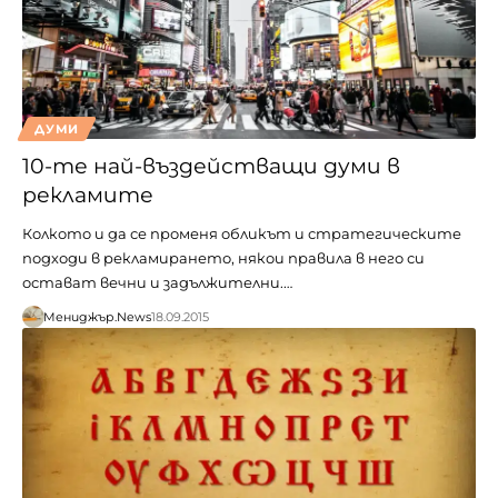
ДУМИ
10-те най-въздействащи думи в
рекламите
Колкото и да се променя обликът и стратегическите
подходи в рекламирането, някои правила в него си
остават вечни и задължителни.…
Мениджър.News
18.09.2015