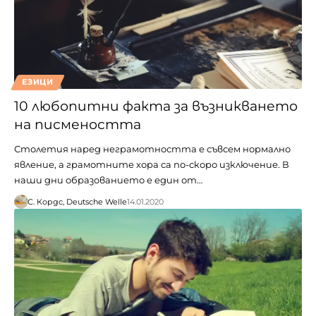
ЕЗИЦИ
10 любопитни факта за възникването
на писмеността
Столетия наред неграмотността е съвсем нормално
явление, а грамотните хора са по-скоро изключение. В
наши дни образованието е един от…
С. Кордс, Deutsche Welle
14.01.2020