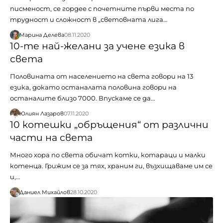
писменост, се гордее с почетните първи места по
трудност и сложност в „световната лига…
Марина Делева
08.11.2020
10-те най-желани за учене езика в
света
Половината от населението на света говори на 13
езика, докато останалата половина говори на
останалите близо 7000. Впускаме се да…
Юлиян Лазаров
07.11.2020
10 котешки „обръщения“ от различни
части на света
Много хора по света обичат котки, котараци и малки
котенца. Грижим се за тях, храним ги, възхищаваме им се
и,…
Даниел Михайлов
28.10.2020