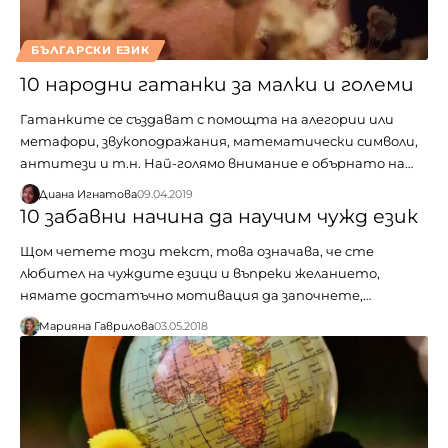
БЪЛГАРСКИ ЕЗИК
10 народни гатанки за малки и големи
Гатанките се създават с помощта на алегории или
метафори, звукоподражания, математически символи,
антитези и т.н. Най-голямо внимание е обърнато на…
Диана Игнатова
09.04.2019
10 забавни начина да научим чужд език
Щом четете този текст, това означава, че сте
любител на чуждите езици и въпреки желанието,
нямате достатъчно мотивация да започнете,…
Марияна Гаврилова
03.05.2018