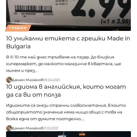
ГРЕШКИ
10 уникални етикета с грешки Made in
Bulgaria
В © 10-те най днес тръгваме на пазар. До близкия
хипермаркет, до малкото магазинче в квартала, ще
минем и през…
Даниел Михайлов
09.04.2021
10 идиома в английския, които могат
да са ви от полза
Идиомите са онези странни словосъчетания, в които
общоприетото значение няма нищо общо с това на
всяка една от думите поотделно.…
Даниел Михайлов
21.02.2021