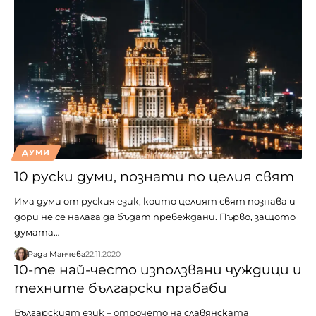
ДУМИ
10 руски думи, познати по целия свят
Има думи от руския език, които целият свят познава и
дори не се налага да бъдат превеждани. Първо, защото
думата…
Рада Манчева
22.11.2020
10-те най-често използвани чуждици и
техните български прабаби
Българският език – отрочето на славянската