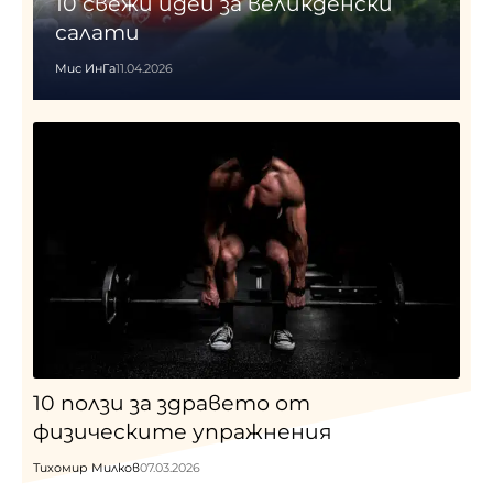
10 свежи идеи за великденски
салати
Мис ИнГа
11.04.2026
10 ползи за здравето от
физическите упражнения
Тихомир Милков
07.03.2026