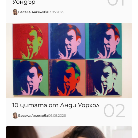
Уондър
Весела Ангелова
13.05.2025
10 цитата от Анди Уорхол
Весела Ангелова
06.08.2026