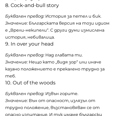
8. Cock-and-bull story
Буквален превод:
История за петел и бик.
Значение:
Българската версия на този идиом
е „Врели-некипели“. С други думи измислена
история, небивалица.
9. In over your head
Буквален превод:
Над главата ти.
Значение:
Нещо като „видя зор“ или иначе
казано положението е прекалено трудно за
теб.
10. Out of the woods
Буквален превод:
Извън горите.
Значение:
Вън от опасност, излязъл от
трудно положение, възстановявам се от
опасно изпитание. И тук имаме български