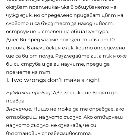
оказват препъникамъка в общуването на
чужд език, но определено придават цвят на
словото и са бърз тест за находчивост,
остроумие и степен на обща култура.
Днес ви предлагаме полезен списък от 10
идиома в английския език, които определено
ще са ви от полза. Разгледайте ги, а пък може
би си струва и да ги научите, преди да
поемете на път.
1. Two wrongs don’t make a right
Буквален превод:
Две
грешки
не водят до
правда.
Значение:
Нищо не може да те оправдае, ако
отговориш на злото със зло. Ако отвърнеш
на злото със зло, не означава, че си
възстановил справедливостта.