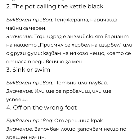
2. The pot calling the kettle black
Буквален превод:
Тенджерата, наричаща
чайника черен.
Значение:
Този израз е английският вариант
на нашето „Присмял се хърбел на щърбел“ или
с други думи: казвам на някого нещо, което се
отнася преди всичко за мен.
3. Sink or swim
Буквален превод:
Потъни или плувай.
Значение:
Или ще се провалиш, или ще
успееш.
4. Off on the wrong foot
Буквален превод:
От грешния крак.
Значение:
Започвам лошо, започвам нещо по
грешен начин.