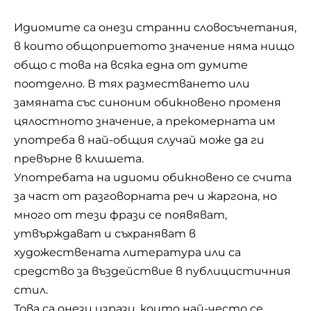
Идиомите са онези странни словосъчетания,
в които общоприетото значение няма нищо
общо с това на всяка една от думите
поотделно. В тях разместването или
замяната със синоним обикновено променя
цялостното значение, а прекомерната им
употреба в най-общия случай може да ги
превърне в клишета.
Употребата на идиоми обикновено се счита
за част от разговорната реч и жаргона, но
много от тези фрази се появяват,
утвърждават и съхраняват в
художествената литература или са
средство за въздействие в публицистичния
стил.
Това са онези изрази, които най-често се