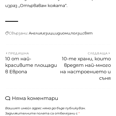
израз „Отървавам кожата“.
Свързани:
Англия
езици
идиоми
ползи
свят
ПРЕДИШНА
СЛЕДВАЩА
10 от най-
10-те храни, които
красивите площади
вредят най-много
в Европа
на настроението и
съня
Няма коментари
Вашият имейл адрес няма да бъде публикуван.
Задължителните полета са отбелязани с
*