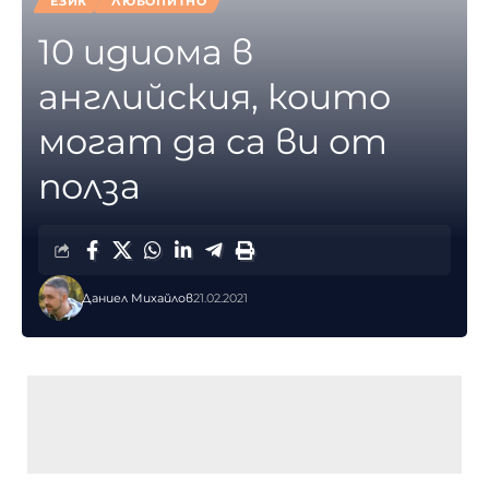
ЕЗИК
ЛЮБОПИТНО
10 идиома в
английския, които
могат да са ви от
полза
Даниел Михайлов
21.02.2021