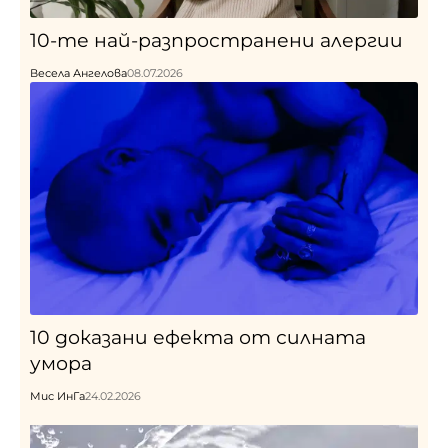
10-те най-разпространени алергии
Весела Ангелова
08.07.2026
10 доказани ефекта от силната
умора
Мис ИнГа
24.02.2026