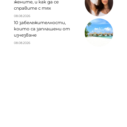
жените, и как да се
справите с тях
08.08.2026
10 забележителности,
които са заплашени от
изчезване
08.08.2026