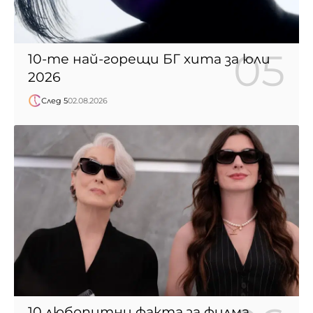
10-те най-горещи БГ хита за юли
2026
След 5
02.08.2026
10 любопитни факта за филма