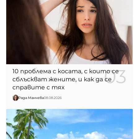
10 проблема с косата, с които се
сблъскват жените, и как да се
справите с тях
Рада Манчева
08.08.2026