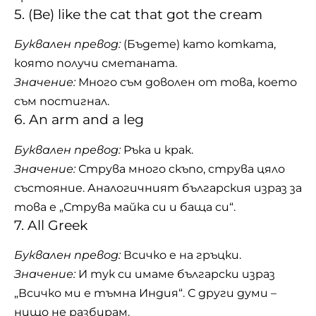
5. (Be) like the cat that got the cream
Буквален превод:
(Бъдете) като котката,
която получи сметаната.
Значение:
Много съм доволен от това, което
съм постигнал.
6. An arm and a leg
Буквален превод:
Ръка и крак.
Значение:
Струва много скъпо, струва цяло
състояние. Аналогичният българския израз за
това е „Струва майка си и баща си“.
7. All Greek
Буквален превод:
Всичко е на гръцки.
Значение:
И тук си имаме български израз
„Всичко ми е тъмна Индия“. С други думи –
нищо не разбирам.