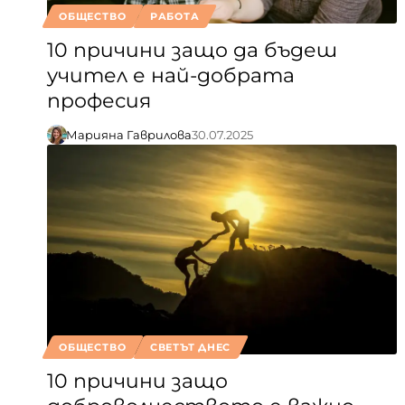
ОБЩЕСТВО
РАБОТА
10 причини защо да бъдеш
учител е най-добрата
професия
Марияна Гаврилова
30.07.2025
ОБЩЕСТВО
СВЕТЪТ ДНЕС
10 причини защо