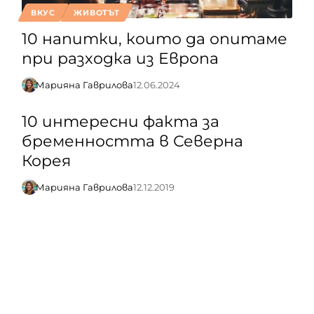
ВКУС
ЖИВОТЪТ
10 напитки, които да опитаме
при разходка из Европа
Марияна Гаврилова
12.06.2024
10 интересни факта за
бременността в Северна
Корея
Марияна Гаврилова
12.12.2019