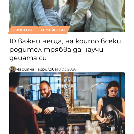
ЖИВОТЪТ
СЕМЕЙСТВО
10 важни неща, на които всеки
родител трябва да научи
децата си
Марияна Гаврилова
18.03.2026