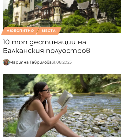
ЛЮБОПИТНО
МЕСТА
10 топ дестинации на
Балканския полуостров
Марияна Гаврилова
31.08.2025