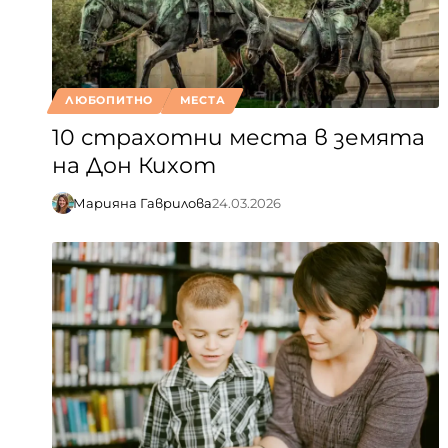
ЛЮБОПИТНО
МЕСТА
10 страхотни места в земята
на Дон Кихот
Марияна Гаврилова
24.03.2026