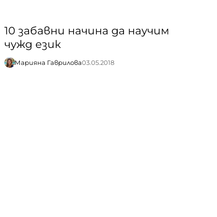
10 забавни начина да научим
чужд език
Марияна Гаврилова
03.05.2018