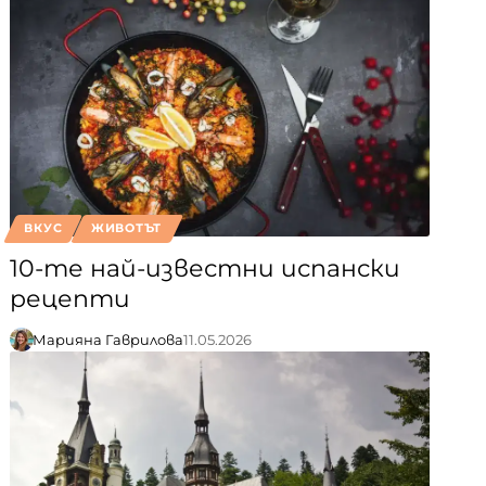
ВКУС
ЖИВОТЪТ
10-те най-известни испански
рецепти
Марияна Гаврилова
11.05.2026