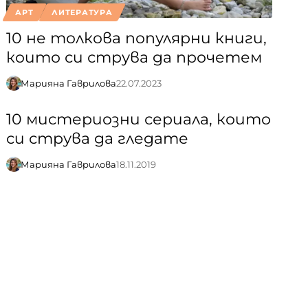
АРТ
ЛИТЕРАТУРА
10 не толкова популярни книги,
които си струва да прочетем
Марияна Гаврилова
22.07.2023
10 мистериозни сериала, които
си струва да гледате
Марияна Гаврилова
18.11.2019