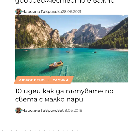
доброволчеството е важно
Марияна Гаврилова
28.06.2021
ЛЮБОПИТНО
СЛУЧКИ
10 идеи как да пътувате по
света с малко пари
Марияна Гаврилова
08.06.2018