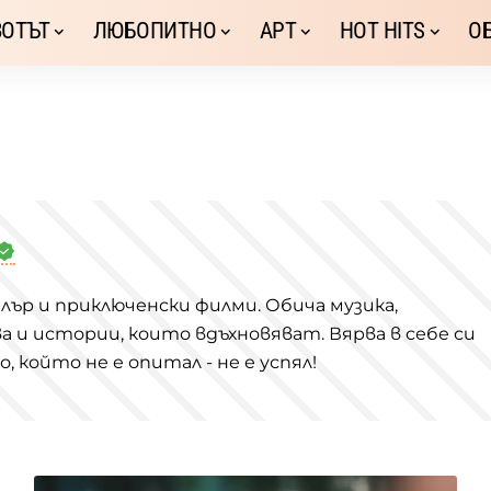
ОТЪТ
ЛЮБОПИТНО
АРТ
HOT HITS
О
лър и приключенски филми. Обича музика,
 и истории, които вдъхновяват. Вярва в себе си
 който не е опитал - не е успял!