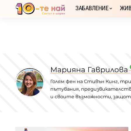
ЗАБАВЛЕНИЕ
ЖИВ
Марияна Гаврилова
Голям фен на Стивън Кинг, три
пътувания, предизвикателства
и своите възможности, защото,