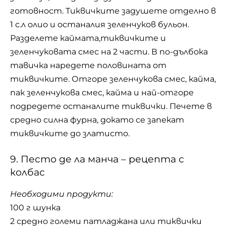
готовност. Тиквичките задушете отделно в
1 с.л олио и останалия зеленчуков бульон.
Разделете каймата,тиквичките и
зеленчуковата смес на 2 части. В по-дълбока
тавичка наредете половината от
тиквичките. Отгоре зеленчукова смес, кайма,
пак зеленчукова смес, кайма и най-отгоре
подредете останалите тиквички. Печете в
средно силна фурна, докато се запекат
тиквичките до златисто.
9. Песто де ла манча – рецепта с
колбас
Необходими продукти:
100 г шунка
2 средно големи патладжана или тиквички