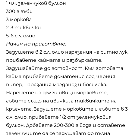
1 ч.ч. зеленчуков бульон
300 г гъби
3 моркова
2-3 тиквички
5-6 с.л. олио
Начин на приготвяне:
Задушете в 2 с.л. олио нарязания на ситно лук,
прибавете каймата и разбъркайте.
Задушавайте до готовност. Към готовата
кайма прибавете доматения сос, черния
пипер, нарязания магданоз и босилека.
Нарежете на дълги ивици морковите,
гъбите също на ивички, а тиквичките на
кръгчета. Задушете морковите и гъбите в 3
с.л. олио, прибавете 1/2 от зеленчуковия
бульон. Добавете 200-300 г вода и оставете
зеленчуците да се задушават до пълна