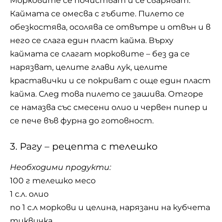
Морковите се почистват и се сваряват.
Каймата се омесва с гъбите. Пилето се
обезкостява, осолява се отвътре и отвън и в
него се слага един пласт кайма. Върху
каймата се слагат морковите – без да се
нарязват, целите глави лук, целите
краставички и се покриват с още един пласт
кайма. След това пилето се зашива. Отгоре
се намазва със смесени олио и червен пипер и
се пече във фурна до готовност.
3. Рагу – рецепта с телешко
Необходими продукти:
100 г телешко месо
1 с.л. олио
по 1 с.л моркови и целина, нарязани на кубчета
тиквичка