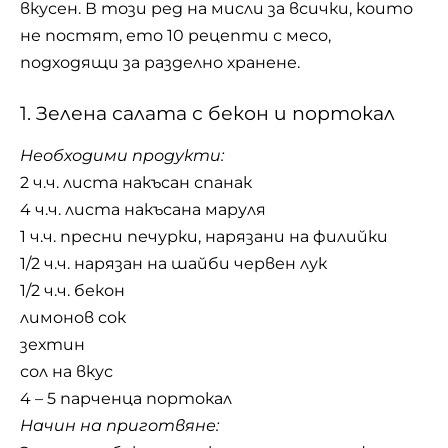
вкусен. В този ред на мисли за всички, които
не постят, ето 10 рецепти с месо,
подходящи за разделно хранене.
1. Зелена салата с бекон и портокал
Необходими продукти:
2 ч.ч. листа накъсан спанак
4 ч.ч. листа накъсана маруля
1 ч.ч. пресни печурки, нарязани на филийки
1/2 ч.ч. нарязан на шайби червен лук
1/2 ч.ч. бекон
лимонов сок
зехтин
сол на вкус
4 – 5 парченца портокал
Начин на приготвяне: