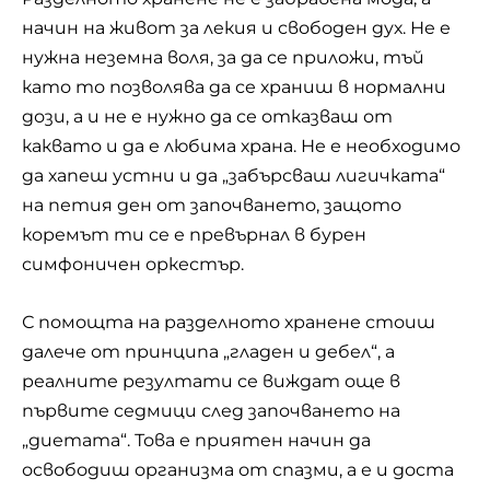
начин на живот за лекия и свободен дух. Не е
нужна неземна воля, за да се приложи, тъй
като то позволява да се храниш в нормални
дози, а и не е нужно да се отказваш от
каквато и да е любима храна. Не е необходимо
да хапеш устни и да „забърсваш лигичката“
на петия ден от започването, защото
коремът ти се е превърнал в бурен
симфоничен оркестър.
С помощта на разделното хранене стоиш
далече от принципа „гладен и дебел“, а
реалните резултати се виждат още в
първите седмици след започването на
„
диетата
“. Това е приятен начин да
освободиш организма от спазми, а е и доста