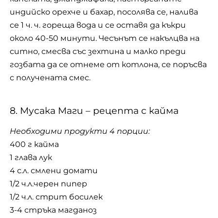
индийско орехче и бахар, посолява се, налива
се 1 ч. ч. гореща вода и се оставя да къкри
около 40-50 минути. Чесънът се накълцва на
ситно, смесва със зехтина и малко преди
гозбата да се отнеме от котлона, се поръсва
с получената смес.
8. Мусака Маги – рецепта с кайма
Необходими продукти 4 порции:
400 г кайма
1 глава лук
4 с.л. смлени домати
1/2 ч.л.черен пипер
1/2 ч.л. стрит босилек
3-4 стръка магданоз