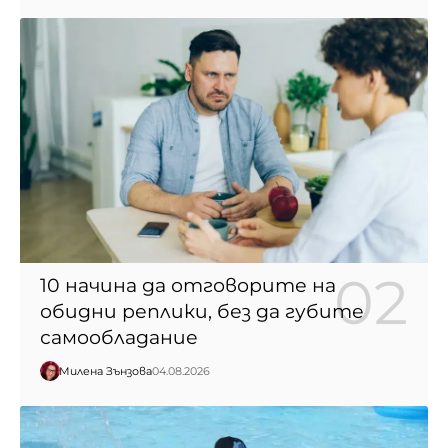
10 начина да отговорите на
обидни реплики, без да губите
самообладание
Милена Зънзова
04.08.2026