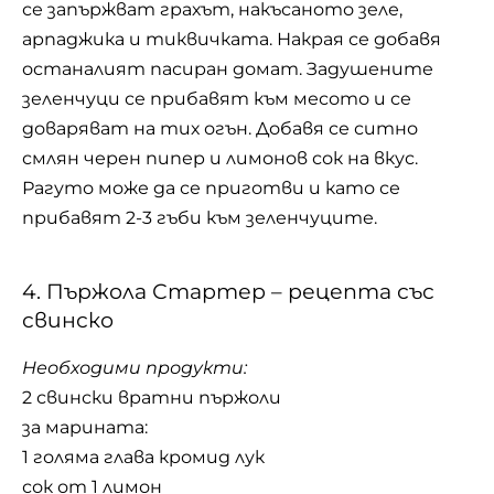
се запържват грахът, накъсаното зеле,
арпаджика и тиквичката. Накрая се добавя
останалият пасиран домат. Задушените
зеленчуци се прибавят към месото и се
доваряват на тих огън. Добавя се ситно
смлян черен пипер и лимонов сок на вкус.
Рагуто може да се приготви и като се
прибавят 2-3 гъби към зеленчуците.
4. Пържола Стартер – рецепта със
свинско
Необходими продукти:
2 свински вратни пържоли
за марината:
1 голяма глава кромид лук
сок от 1 лимон