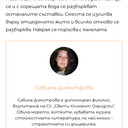
се и с горещата вода се разбъркват
останалите съставки. Сместа се изсипва
върху отцеденото жито и всичко отново се
разбърква. Накрая се поръсва с канелата.
Сабина Димитрова
Сабина Димитрова е дипломиран филолог,
възпитаник на СУ „Свети Климент Охридски“.
Обича морето, котките, хубавата музика,
стойностната литература, но най-много –
страхотната си дъщеричка.