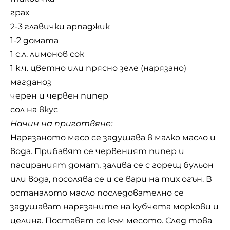
грах
2-3 главички арпаджик
1-2 домата
1 с.л. лимонов сок
1 к.ч. цветно или прясно зеле (нарязано)
магданоз
черен и червен пипер
сол на вкус
Начин на приготвяне:
Нарязаното месо се задушава в малко масло и
вода. Прибавят се червеният пипер и
пасираният домат, залива се с горещ бульон
или вода, посолява се и се вари на тих огън. В
останалото масло последователно се
задушават нарязаните на кубчета моркови и
целина. Поставят се към месото. След това