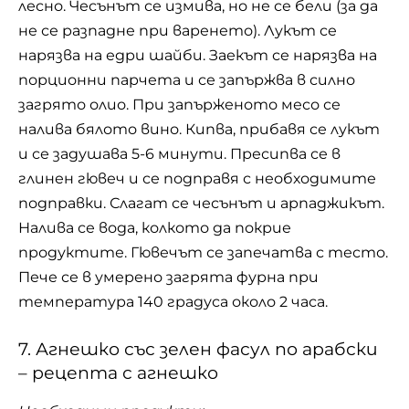
лесно. Чесънът се измива, но не се бели (за да
не се разпадне при варенето). Лукът се
нарязва на едри шайби. Заекът се нарязва на
порционни парчета и се запържва в силно
загрято олио. При запърженото месо се
налива бялото вино. Кипва, прибавя се лукът
и се задушава 5-6 минути. Пресипва се в
глинен гювеч и се подправя с необходимите
подправки. Слагат се чесънът и арпаджикът.
Налива се вода, колкото да покрие
продуктите. Гювечът се запечатва с тесто.
Пече се в умерено загрята фурна при
температура 140 градуса около 2 часа.
7. Агнешко със зелен фасул по арабски
– рецепта с агнешко