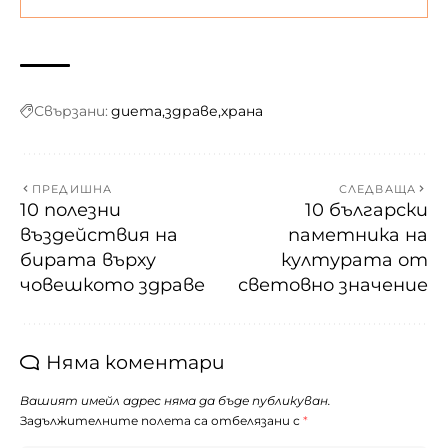
Свързани:
диета
здраве
храна
ПРЕДИШНА
СЛЕДВАЩА
10 полезни
10 български
въздействия на
паметника на
бирата върху
културата от
човешкото здраве
световно значение
Няма коментари
Вашият имейл адрес няма да бъде публикуван.
Задължителните полета са отбелязани с
*