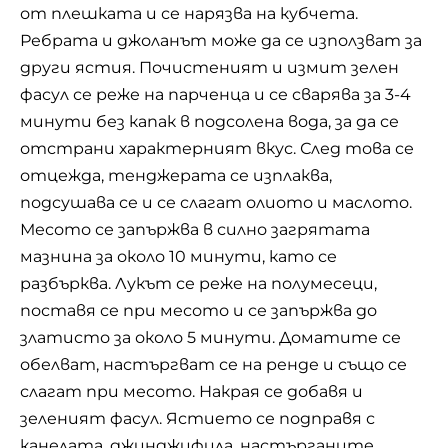
от плешката и се нарязва на кубчета.
Ребрата и джоланът може да се използват за
други ястия. Почистеният и измит зелен
фасул се реже на парченца и се сварява за 3-4
минути без капак в подсолена вода, за да се
отстрани характерният вкус. След това се
отцежда, тенджерата се изплаква,
подсушава се и се слагат олиото и маслото.
Месото се запържва в силно загрятата
мазнина за около 10 минути, като се
разбърква. Лукът се реже на полумесеци,
поставя се при месото и се запържва до
златисто за около 5 минути. Доматите се
обелват, настъргват се на ренде и също се
слагат при месото. Накрая се добавя и
зеленият фасул. Ястието се подправя с
канелата, джинджифила, настърганите