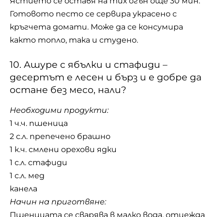
Ястието се оставя на тих огън още 30 мин.
Готовото песто се сервира украсено с
кръгчета домати. Може да се консумира
както топло, така и студено.
10. Ашуре с ябълки и стафиди –
десертът е лесен и бърз и е добре да
остане без месо, нали?
Необходими продукти:
1 ч.ч. пшеница
2 с.л. препечено брашно
1 к.ч. смлени орехови ядки
1 с.л. стафиди
1 с.л. мед
канела
Начин на приготвяне:
Пшеницата се сварява в малко вода, отцежда