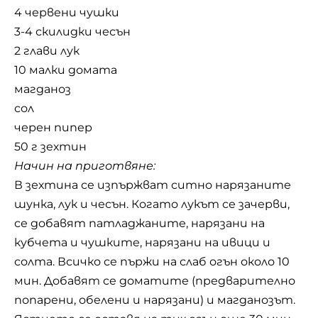
4 червени чушки
3-4 скилидки чесън
2 глави лук
10 малки домата
магданоз
сол
черен пипер
50 г зехтин
Начин на приготвяне:
В зехтина се изпържват ситно нарязаните
шунка, лук и чесън. Когато лукът се зачерви,
се добавят патладжаните, нарязани на
кубчета и чушките, нарязани на ивици и
солта. Всичко се пържи на слаб огън около 10
мин. Добавят се доматите (предварително
попарени, обелени и нарязани) и магданозът.