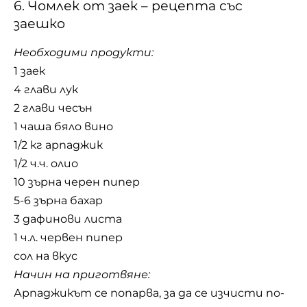
6. Чомлек от заек – рецепта със
заешко
Необходими продукти:
1 заек
4 глави лук
2 глави чесън
1 чаша бяло вино
1/2 кг арпаджик
1/2 ч.ч. олио
10 зърна черен пипер
5-6 зърна бахар
3 дафинови листа
1 ч.л. червен пипер
сол на вкус
Начин на приготвяне:
Арпаджикът се попарва, за да се изчисти по-