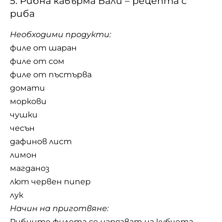
5. Рибна кавърма Бали – рецепта с
риба
Необходими продукти:
филе от шаран
филе от сом
филе от пъстърва
домати
моркови
чушки
чесън
дафинов лист
лимон
магданоз
лют червен пипер
лук
Начин на приготвяне:
Рибните филета се нарязват на кубчета,