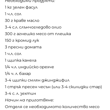
Необходими продукти:
1 кг зелен фасул
1 ч.л. сол
30 г краве масло
3-4 с.л. слънчогледово олио
300 г агнешко месо от плешка
150 г кромид лук
3 пресни домата
1 ч.л. сол
1 щипка канела
1/4 ч.л. индийско орехче
1/4 ч. л. бахар
3-4 щипки смлян джинджифил
1 стрък пресен чесън (или 3-4 скилидки стар)
3-4 с. л. зехтин
Начин на приготвяне:
Отделя се необходимото количество месо