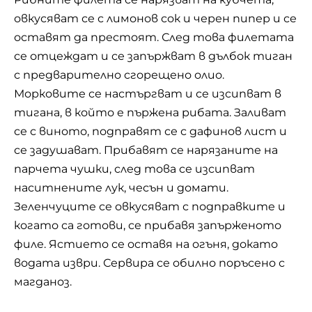
овкусяват се с лимонов сок и черен пипер и се
оставят да престоят. След това филетата
се отцеждат и се запържват в дълбок тиган
с предварително сгорещено олио.
Морковите се настъргват и се изсипват в
тигана, в който е пържена рибата. Заливат
се с виното, подправят се с дафинов лист и
се задушават. Прибавят се нарязаните на
парчета чушки, след това се изсипват
наситнените лук, чесън и домати.
Зеленчуците се овкусяват с подправките и
когато са готови, се прибавя запърженото
филе. Ястието се оставя на огъня, докато
водата изври. Сервира се обилно поръсено с
магданоз.