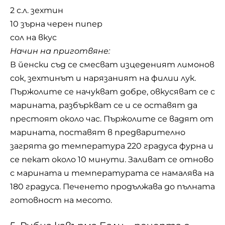
2 с.л. зехтин
10 зърна черен пипер
сол на вкус
Начин на приготвяне:
В йенски съд се смесват изцеденият лимонов
сок, зехтинът и нарязаният на филии лук.
Пържолите се начукват добре, овкусяват се с
марината, разбъркват се и се оставят да
престоят около час. Пържолите се вадят от
марината, поставят в предварително
загрята до температура 220 градуса фурна и
се пекат около 10 минути. Заливат се отново
с марината и температурата се намалява на
180 градуса. Печенето продължава до пълната
готовност на месото.