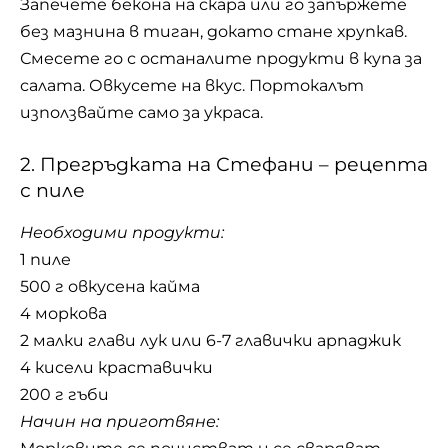
Запечете бекона на скара или го запържете
без мазнина в тиган, докато стане хрупкав.
Смесете го с останалите продукти в купа за
салата. Овкусете на вкус. Портокалът
използвайте само за украса.
2. Прегръдката на Стефани – рецепта
с пиле
Необходими продукти:
1 пиле
500 г овкусена кайма
4 моркова
2 малки глави лук или 6-7 главички арпаджик
4 кисели краставички
200 г гъби
Начин на приготвяне: