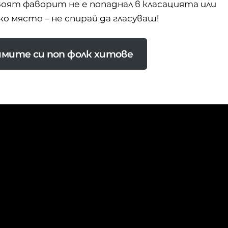
 твоят фаворит не е попаднал в класацията или
ко място – не спирай да гласуваш!
бимите си поп фолк хитове