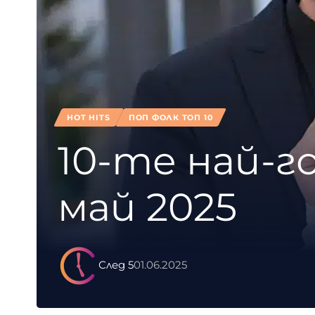
HOT HITS
ПОП ФОЛК ТОП 10
10-те най-г
май 2025
След 5
01.06.2025