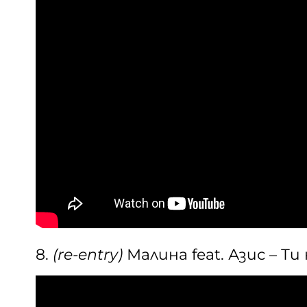
8.
(re-entry)
Малина feat. Азис – Ти 