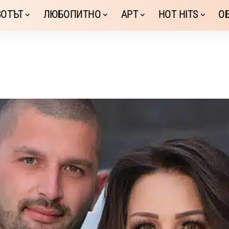
ОТЪТ
ЛЮБОПИТНО
АРТ
HOT HITS
О