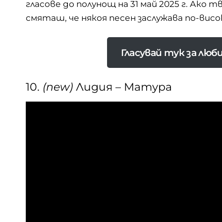
гласове до полунощ на 31 май 2025 г. Ако
смяташ, че някоя песен заслужава по-висо
Гласувай тук за лю
10.
(new)
Лидия – Матура