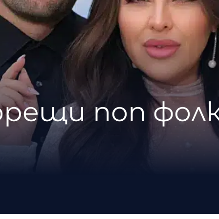
орещи поп фолк