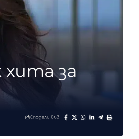
 хита за
Сподели във