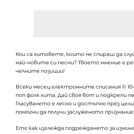
Кои са хитовете, които не спираш да сл
най-новите си песни? Твоето мнение е р
челните позиции!
Всеки месец електронните списания ©
10
поп фолк хита. Дай своя вот и подкрепи п
Гласуването е лесно и достъпно през цели
помогни да получи заслуженото признание
Ето как изглежда подреждането за измина