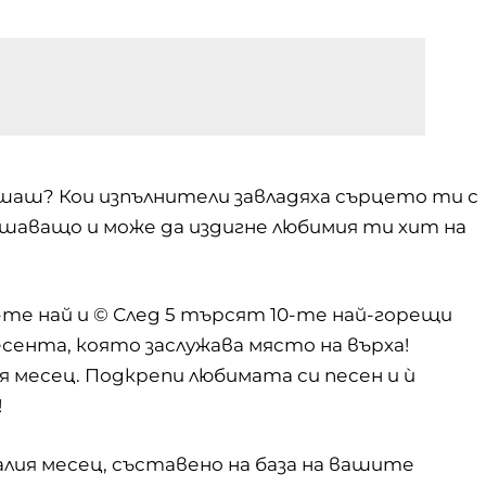
ушаш? Кои изпълнители завладяха сърцето ти с
ешаващо и може да издигне любимия ти хит на
-те най
и ©
След 5
търсят 10-те най-горещи
есента, която заслужава място на върха!
я месец. Подкрепи любимата си песен и ѝ
!
лия месец, съставено на база на вашите