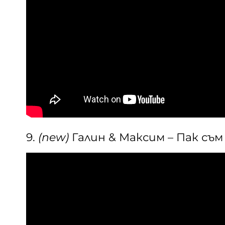
9.
(new)
Галин & Максим – Пак съм