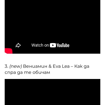
3.
(new)
Вениамин & Eva Lea – Как да
спра да те обичам