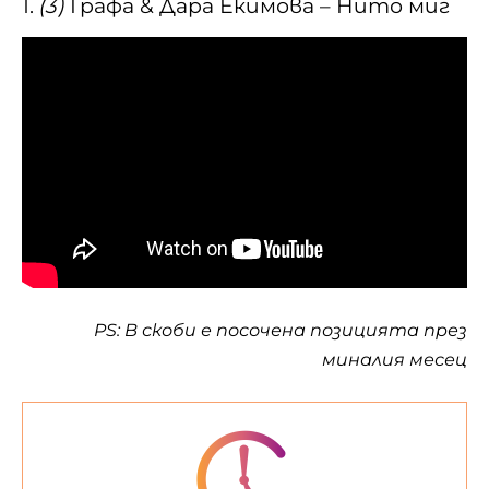
1.
(3)
Графа & Дара Екимова – Нито миг
PS: В скоби е посочена позицията през
миналия месец