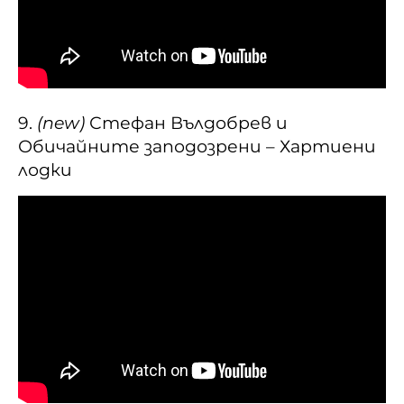
9.
(new)
Стефан Вълдобрев и
Обичайните заподозрени – Хартиени
лодки