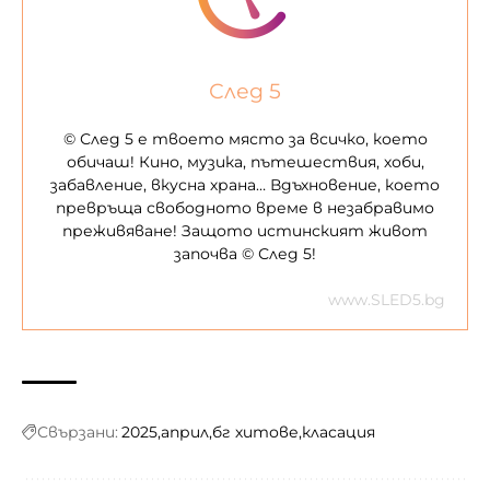
След 5
© След 5 е твоето място за всичко, което
обичаш! Кино, музика, пътешествия, хоби,
забавление, вкусна храна… Вдъхновение, което
превръща свободното време в незабравимо
преживяване! Защото истинският живот
започва © След 5!
www.SLED5.bg
Свързани:
2025
април
бг хитове
класация