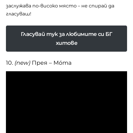
заслужава по-високо място – не спирай да
гласуваш!
Гласувай тук за любимите си БГ
хитове
10.
(new)
Прея – Móma