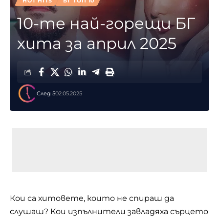
HOT HITS
БГ ТОП 10
10-те най-горещи БГ
хита за април 2025
След 5
02.05.2025
Кои са хитовете, които не спираш да
слушаш? Кои изпълнители завладяха сърцето