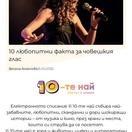
10 любопитни факта за човешкия
глас
Весела Ангелова
16.04.2026
Електронното списание © 10-те най събира най-
забавните, любопитни, скандални и дори шокиращи
истории – от музика и кино, през храни и места,
които си струва да се посетят.
© 10-те най е хора и животни, цифри и литературни