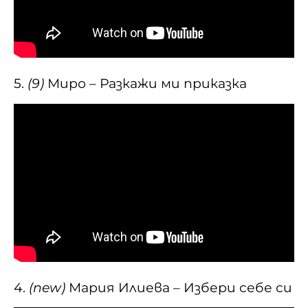
5.
(9)
Миро – Разкажи ми приказка
4.
(new)
Мария Илиева – Избери себе си