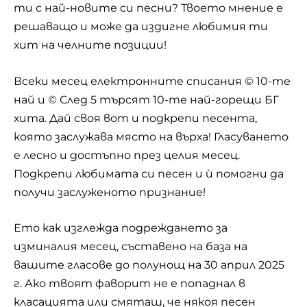
ти с най-новите си песни? Твоето мнение е
решаващо и може да издигне любимия ти
хит на челните позиции!
Всеки месец електронните списания ©
10-те
най
и ©
След 5
търсят 10-те най-горещи БГ
хита. Дай своя вот и подкрепи песента,
която заслужава място на върха! Гласуването
е лесно и достъпно през целия месец.
Подкрепи любимата си песен и ѝ помогни да
получи заслуженото признание!
Ето как изглежда подреждането за
изминалия месец, съставено на база на
вашите гласове до полунощ на 30 април 2025
г. Ако твоят фаворит не е попаднал в
класацията или смяташ, че някоя песен