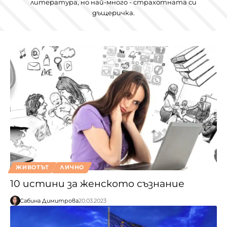
литература, но най-много - страхотната си
дъщеричка.
ЖИВОТЪТ
ЛИЧНО
10 истини за женското съзнание
Сабина Димитрова
20.03.2023