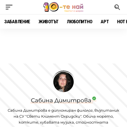
ЗАБАВЛЕНИЕ
ЖИВОТЪТ
ЛЮБОПИТНО
АРТ
HOT 
Сабина Димитрова
Сабина Димитрова е дипломиран филолог, възпитаник
на СУ "Свети Климент Охридски". Обича морето,
котките, хубавата музика, стойностната