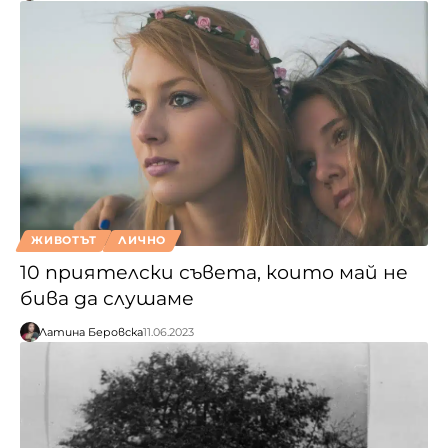
ЖИВОТЪТ
ЛИЧНО
10 приятелски съвета, които май не
бива да слушаме
Латина Беровска
11.06.2023