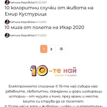
Латина Беровска
28.05.2021
10 колоритни случки от живота на
Емир Кустурица
Латина Беровска
24.11.2020
10 мига от полета на Икар 2020
Латина Беровска
02.11.2020
1
2
Електронното списание © 10-те най събира най-
забавните, любопитни, скандални и дори шокиращи
истории – от музика и кино, през храни и места,
които си струва да се посетят.
© 10-те най е хора и животни, цифри и литературни