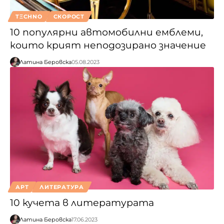
TΞCHNO
СКОРОСТ
10 популярни автомобилни емблеми,
които крият неподозирано значение
Латина Беровска
05.08.2023
АРТ
ЛИТЕРАТУРА
10 кучета в литературата
Латина Беровска
17.06.2023