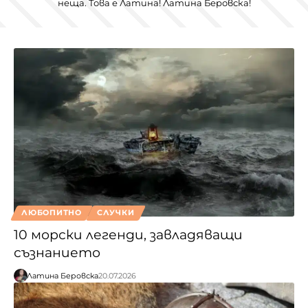
неща. Това е Латина! Латина Беровска!
ЛЮБОПИТНО
СЛУЧКИ
10 морски легенди, завладяващи
съзнанието
Латина Беровска
20.07.2026