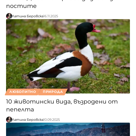
постите
Латина Беровска
16.11.2025
ЛЮБОПИТНО
ПРИРОДА
10 животински вида, възродени от
пепелта
Латина Беровска
10.09.2025