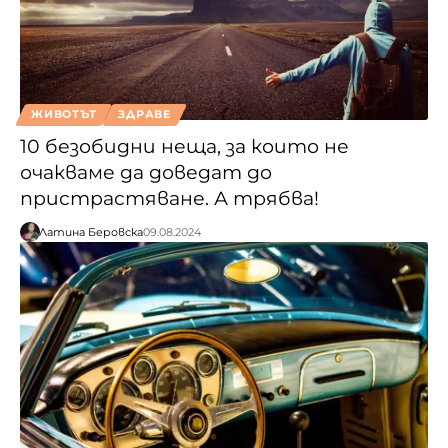
ЖИВОТЪТ
ЗДРАВЕ
10 безобидни неща, за които не
очакваме да доведат до
пристрастяване. А трябва!
Латина Беровска
09.08.2024