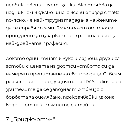
необикновени… куртизанки. Ако трябва да
надникнем в дълбочина, с всеки епизод става
по-ясно, че най-трудната задача на жените
да се справят сами. Голяма част от тях са
принудени да изкарват прехраната си чрез
най-древната професия.
Докато едни тънат в лукс и разкош, други са
готови с цената на достойнството си да
намерят препитание за своите деца. Съвсем
реалистично, продукцията на ITV Studios кара
зрителите да се запознаят отблизо с
борбата за оцеляване, прекрачвайки закона,
водени от най-тъмните си тайни.
7. „Бриджъртън“