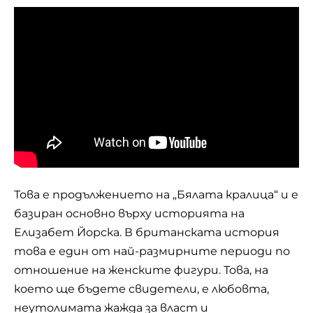
Това е продължението на „Бялата кралица“ и е
базиран основно върху историята на
Елизабет Йорска. В британската история
това е един от най-размирните периоди по
отношение на женските фигури. Това, на
което ще бъдете свидетели, е любовта,
неутолимата жажда за власт и