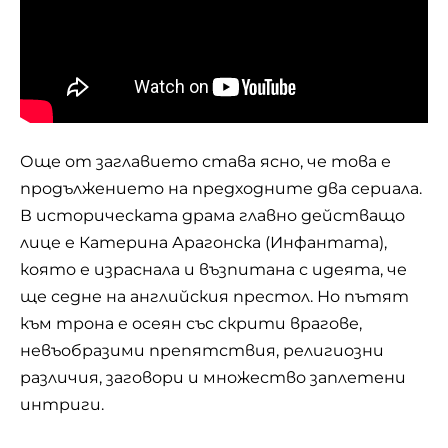
Още от заглавието става ясно, че това е
продължението на предходните два сериала.
В историческата драма главно действащо
лице е Катерина Арагонска (Инфантата),
която е израснала и възпитана с идеята, че
ще седне на английския престол. Но пътят
към трона е осеян със скрити врагове,
невъобразими препятствия, религиозни
различия, заговори и множество заплетени
интриги.