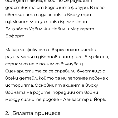
още два такива, в които се развиват
действията от водещите фигури. В него
светлината пада основно върху три
изключителни за онова време жени –
Елизабет Удвил, Ан Невил и Маргарет
Бофорт.
Макар че фокусът е върху политически
разногласия и дворцови интриги, без екшън,
сериалът не е по-малко вълнуващ.
Сценаристите са се справили блестящо с
всеки детайл, който да ни запознае повече с
историята. Основният акцент е върху
войната на розите, поредици от войни
между силните родове – Ланкастър и Йорк.
2. „Бялата принцеса“