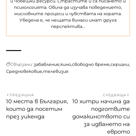
и Човешки ресурси. Страстите ѝ са писането и
психологията. Обича да изучава поведението,
мисловните процеси и чувствата на хората.
Убедена е, че нещата винаги имат друга
перспектива…
Свързани:
забавление
кино
свободно време
сериали
Средновековие
телевизия
ПРЕДИШНА
СЛЕДВАЩА
10 места в България,
10 хитри начина да
които да посетим
подготвите
през уикенда
домакинството си
за идването на
еврото