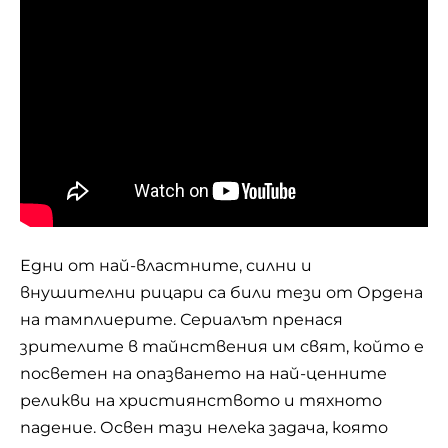
Едни от най-властните, силни и
внушителни рицари са били тези от Ордена
на тамплиерите. Сериалът пренася
зрителите в тайнствения им свят, който е
посветен на опазването на най-ценните
реликви на християнството и тяхното
падение. Освен тази нелека задача, която