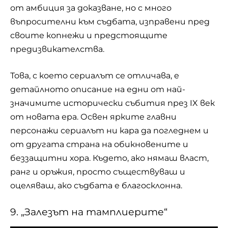
от амбиция за доказване, но с много
въпросителни към съдбата, изправени пред
своите копнежи и предстоящите
предизвикателства.
Това, с което сериалът се отличава, е
детайлното описание на едни от най-
значимите исторически събития през IX век
от новата ера. Освен ярките главни
персонажи сериалът ни кара да погледнем и
от другата страна на обикновените и
беззащитни хора. Където, ако нямаш власт,
ранг и оръжия, просто съществуваш и
оцеляваш, ако съдбата е благосклонна.
9. „Залезът на тамплиерите“