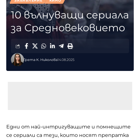
ЗАБАВЛЕНИЕ
КИНО
10 вълнуващи сериала
за Средновековието
Грета К. Николова
14.08.2025
Едни от най-интригуващите и помнещите
се сериали са тези, които носят препратка