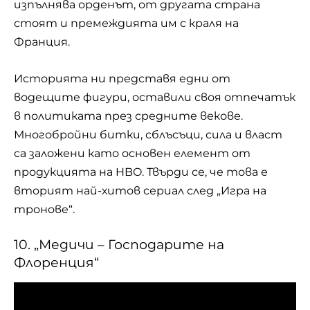
изпълнява орденът, от другата страна
стоят и премеждията им с краля на
Франция.
Историята ни представя едни от
водещите фигури, оставили своя отпечатък
в политиката през средните векове.
Многобройни битки, сблъсъци, сила и власт
са заложени като основен елемент от
продукцията на HBO. Твърди се, че това е
вторият най-хитов сериал след „Игра на
тронове“.
10. „Медичи – Господарите на
Флоренция“