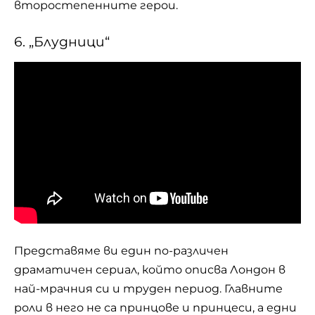
второстепенните герои.
6. „Блудници“
Представяме ви един по-различен
драматичен сериал, който описва Лондон в
най-мрачния си и труден период. Главните
роли в него не са принцове и принцеси, а едни