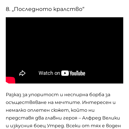
8. „Последното кралство“
Разказ за упоритост и неспирна борба за
осъществяване на мечтите. Интересен и
немалко оплетен сюжет, който ни
представя два главни героя – Алфред Велики
и изкусния боец Утред. Всеки от тях е воден