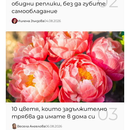
обидни реплики, без да губите
самообладание
Милена Зънзова
04.08.2026
10 цветя, които задължително
трябва да имате в дома си
Весела Ангелова
06.08.2026