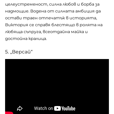
целеустременост, силна любов и борба за
надмощие. Водена от силната амбиция да
остави траен отпечатък в историята,
Виктория се справя блестящо в ролята на
любяща съпруга, всеотдайна майка и
достойна кралица.
5. „Версай“