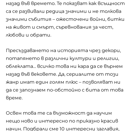
назад във времето. Те показват как всъщност
са се развивали редица значими и не толкова
значими събития – ожесточени войни, битки
на живот и смърт, съревнования за чест,
любови и обрати.
Пресъздаването на историята чрез декори,
потапянето в различни култури и религии,
облеклата… всичко това ни кара да се върнем
назад във вековете. Да, сериалите от този
жанр имат един голям плюс – позволяват ни
да се запознаем по-обстойно с бита от това
време.
Освен това те са възможност да научим
нещо ново и интересно по приказно красив
начин. Подбрали сме 10 интересни заглавия,