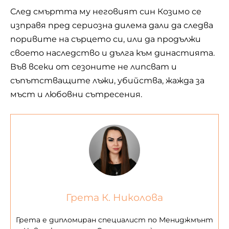
След смъртта му неговият син Козимо се
изправя пред сериозна дилема дали да следва
поривите на сърцето си, или да продължи
своето наследство и дълга към династията.
Във всеки от сезоните не липсват и
съпътстващите лъжи, убийства, жажда за
мъст и любовни сътресения.
Грета К. Николова
Грета е дипломиран специалист по Мениджмънт