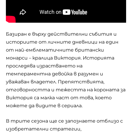
Базиран е върху действителни събития и
историите от личните дневници на един
от най-емблематичните британски
монарси
– кралица Виктория. Историята
проследява израстването на
темпераментна девойка в разумен и
уважаван владетел. Препятствията,
отговорността и тежестта на короната за
Виктория са малка част от това, което
можете да видите в сериала.
В трите сезона ще се запознаете отблизо с
изобретателни стратегии,