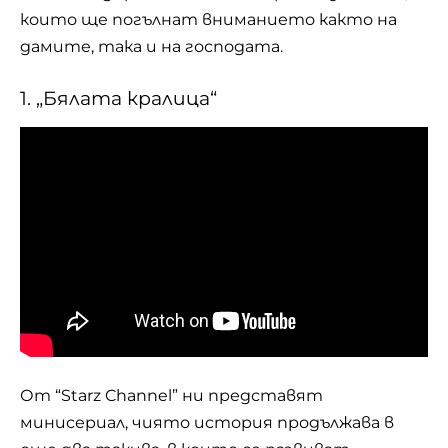
които ще погълнат вниманието както на
дамите, така и на господата.
1. „Бялата кралица“
От “Starz Channel” ни представят
минисериал, чиято история продължава в