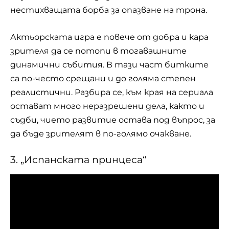
нестихващата
борба
за опазване на трона.
Актьорската игра е повече от добра и кара
зрителя да се потопи в тогавашните
динамични събития. В тази част битките
са по-често срещани и до голяма степен
реалистични. Разбира се, към края на сериала
остават много неразрешени дела, както и
съдби, чието развитие остава под въпрос, за
да бъде зрителят в по-голямо очакване.
3. „Испанската принцеса“