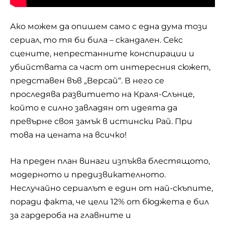
Ако можем да опишем само с една дума този
сериал
, то тя би била – скандален. Секс
сцените, непрестанните конспирации и
убийствата са част от интересния сюжет,
представен във „Версай“. В него се
проследява развитието на Краля-Слънце,
който е силно завладян от идеята да
превърне своя замък в истински Рай. При
това на цената на всичко!
На преден план винаги изпъква блестящото,
модерното и предизвикателното.
Неслучайно сериалът е един от най-скъпите,
поради факта, че цели 12% от бюджета е бил
за гардероба на главните и