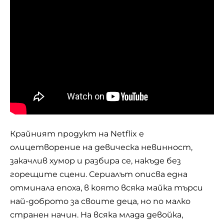
Крайният продукт на Netflix е
олицетворение на девическа невинност,
закачлив хумор и разбира се, накъде без
горещите сцени. Сериалът описва една
отминала епоха, в която всяка майка търси
най-доброто за своите деца, но по малко
странен начин. На всяка млада девойка,