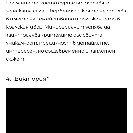
Посланието, което сериалът оставя, е
женската сила и борбеност, която не стихва
в името на семейството и положението в
кралския двор. Минисериалът успява да
заинтригува зрителите със своята
уникалност, прецизност в детайлите,
интересен, но същевременно и заплетен
сюжет.
4. „Виктория“