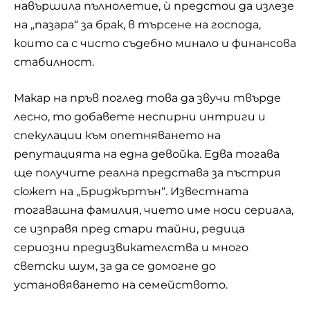
навършила пълнолетие, ѝ предстои да излезе
на „пазара“ за брак, в търсене на господа,
които са с чисто съдебно минало и финансова
стабилност.
Макар на пръв поглед това да звучи твърде
лесно, то добавете неспирни интриги и
спекулации към опетняването на
репутацията на една девойка. Едва тогава
ще получите реална представа за пъстрия
сюжет на „Бриджъртън“. Известната
тогавашна фамилия, чието име носи сериала,
се изправя пред стари тайни, редица
сериозни предизвикателства и много
светски шум, за да се домогне до
установяването на семейството.