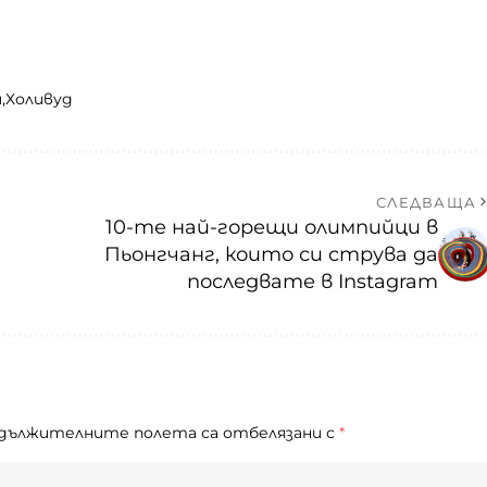
и
Холивуд
СЛЕДВАЩА
10-те най-горещи олимпийци в
Пьонгчанг, които си струва да
последвате в Instagram
дължителните полета са отбелязани с
*