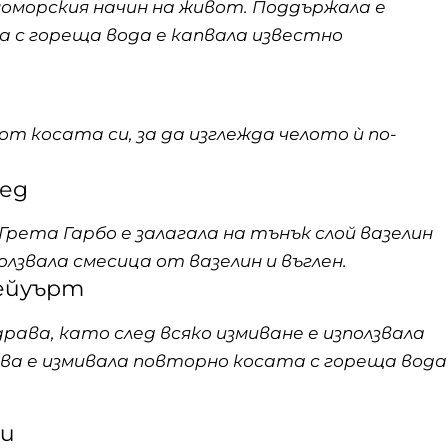
номорския начин на живот. Поддържала е
а с гореща вода е капвала известно
т косата си, за да изглежда челото ѝ по-
лед
рета Гарбо е залагала на тънък слой вазелин
олзвала смесица от вазелин и въглен.
Хейуърт
ава, като след всяко измиване е използвала
това е измивала повторно косата с гореща вода
ни