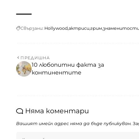
Свързани:
Hollywood
актриси
грим
знаменитост
ПРЕДИШНА
10 любопитни факта за
континентите
Няма коментари
Вашият имейл адрес няма да бъде публикуван.
За