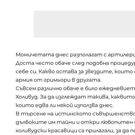
Момичетата днес разполагат с артилерия
Доста често обаче след подобна процеду
себе си. Какво остава за звездите, които
армия от гримьори в другата.
Съвсем различно обаче е било ежедневие
Холивуд. За да изглеждат такива, каквито
които едва ли някой използва днес.
В търсене на истинското съвършенство с
дълбоките им тайни и откри любопитен с
холивудски красавици са прилагали, за д