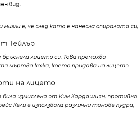
ен вид.
 мигли е, че след като е нанесла спиралата си,
ет Тейлър
 бръснела лицето си. Това премахва
та мъртва кожа, което придава на лицето
ерти на лицето
е била измислена от Ким Кардашиян, противно
йс Кели е използвала различни тонове пудра,
а