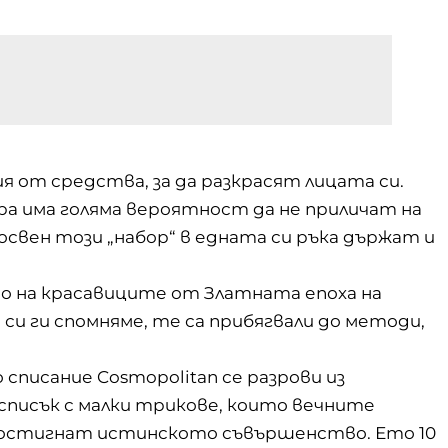
 от средства, за да разкрасят лицата си.
ра има голяма вероятност да не приличат на
 освен този „набор“ в едната си ръка държат и
то на
красавиците
от Златната епоха на
 си ги спомняме, те са прибягвали до методи,
писание Cosmopolitan се разрови из
писък с малки трикове, които вечните
а постигнат истинското съвършенство. Ето 10