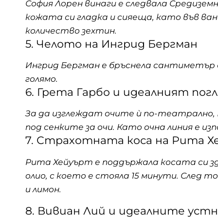
София Лорен винаги е следвала Средизем
кожата си гладка и сияеща, като във ван
количество зехтин.
5. Челото на Ингрид Бергман
Ингрид Бергман е бръснела сантиметър о
голямо.
6. Грета Гарбо и идеалният пог
За да изглеждат очите ѝ по-театрално, Г
под сенките за очи. Като очна линия е изп
7. Страхотната коса на Рита 
Рита Хейуърт е поддържала косата си здр
олио, с което е стояла 15 минути. След 
и лимон.
8. Вивиан Лий и идеалните уст