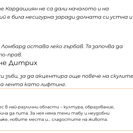
е Кардашиян не са дали началото и на
 е била несигурна заради долната си устна и
 Ломбард остава леко гърбав. Тя започва да
по-прав.
ене Дитрих
 зъби, за да акцентира още повече на скулит
ска лента като лифтинг.
с в най-различни области – култура, образование,
 обича да пита. За нея няма теми табу и неудобни
мъже, новите места и… сладостите на живота.