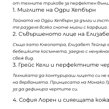
от техните трикове за перфектен външ
1. Миглите на Одри Хепбърн
Тайната на Одри Хепбърн за дълги и гъсти
тя разделя всяко снопче мигли с карфица.
2. Съвършеното лице на Елизаб
Също като Клеопатра, Елизабет Тейлър е
бебешките косъмчета, заедно с ненужна
свеж вид.
3. Грейс Кели и перфектните ч
Техниката да контурираш лицето си не 
на вярванията. Принцесата на Монако Гре
за да дефинира чертите си.
4. София Лорен и сияещата кож