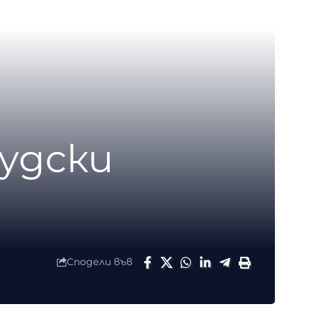
вудски
Сподели във