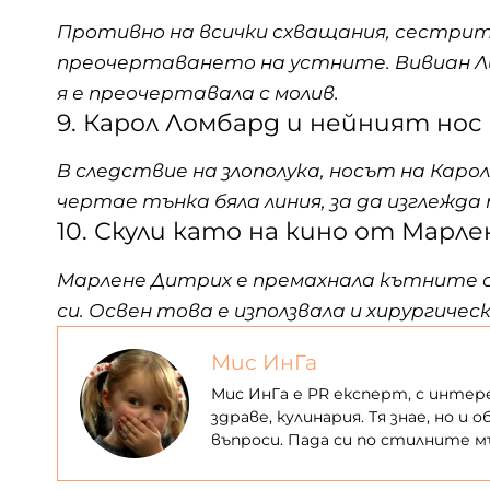
Противно на всички схващания, сестрит
преочертаването на устните. Вивиан Лий
я е преочертавала с молив.
9. Карол Ломбард и нейният нос
В следствие на злополука, носът на Карол
чертае тънка бяла линия, за да изглежда 
10. Скули като на кино от Марл
Марлене Дитрих е премахнала кътните си
си. Освен това е използвала и хирургиче
Мис ИнГа
Мис ИнГа е PR експерт, с интере
здраве, кулинария. Тя знае, но и
въпроси. Пада си по стилните 