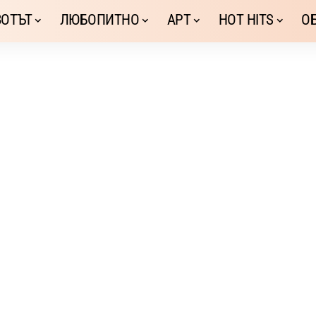
ОТЪТ
ЛЮБОПИТНО
АРТ
HOT HITS
О