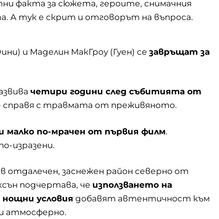
тни факта за сюжета, героите, снимачния
. А тук е скрит и отговорът на въпроса.
ини) и Маделин МакГроу (Гуен) се
завръщат за
развива
четири години след събитията от
и се справя с травмата от преживяното.
и малко по-мрачен от първия филм
.
о-изразени.
 в отдалечен, заснежен район северно от
ксън подчертава, че
използването на
 нощни условия
добавят автентичност към
 и атмосферно.