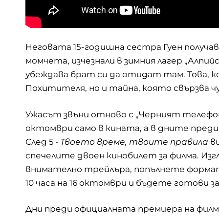
Неговата 15-годишна сестра Гуен получав
момчета, изчезнали в зимния лагер „Алпий
убеждава брат си да отидат там. Това, кое
Похитителя, но и тайна, която свързва
Ужасът звъни отново с „Черният телефон
октомври само в кината, а в дните пред
След 5 •
Твоето време, твоите правила
ви
спечелите двоен кинобилет за филма. Из
внимателно трейлъра, попълнете формат
10 часа на 16 октомври и бъдете готови за
Дни преди официалната премиера на филма