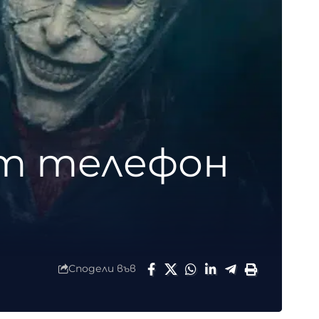
ят телефон
Сподели във