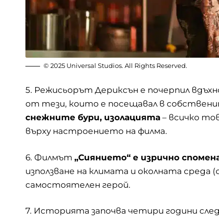
© 2025 Universal Studios. All Rights Reserved.
5. Режисьорът Дериксън е почерпил вдъх
от тези, които е посещавал в собствени
снежните бури, изолацията
– всичко то
върху настроението на филма.
6. Филмът
„Сиянието“ е изрично спомен
използване на климата и околната среда (
самостоятелен герой.
7. Историята започва четири години след