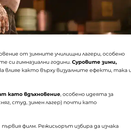
новение от зимните училищни лагери, особено
те си гимназиални години.
Суровите зими,
ва влияе както върху визуалните ефекти, така 
ат като вдъхновение
, особено идеята за
сняг, студ, зимен лагер) почти като
 първия филм. Режисьорът избира да изчака