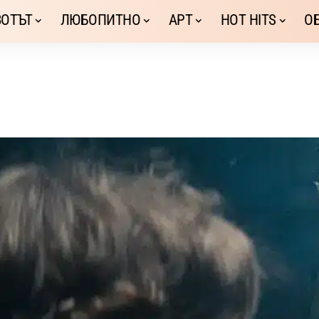
ОТЪТ
ЛЮБОПИТНО
АРТ
HOT HITS
О