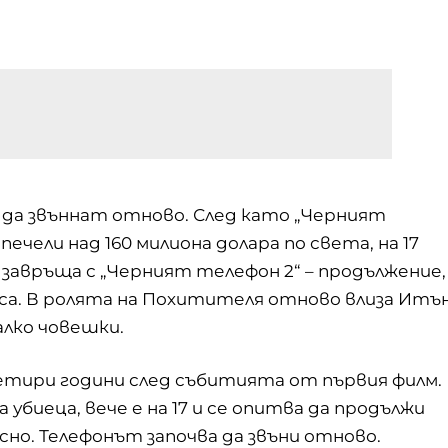
да звъннат отново. След като „
Черният
печели над 160 милиона долара по света, на 17
авръща с „Черният телефон 2“ – продължение,
аса. В ролята на Похитителя отново влиза Итъ
алко човешки.
етири години след събитията от първия филм.
биеца, вече е на 17 и се опитва да продължи
сно. Телефонът започва да звъни отново.