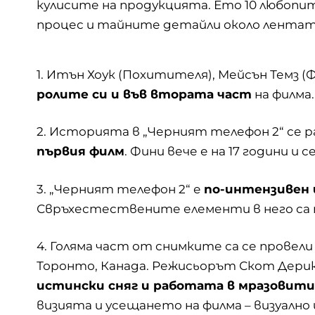
кулисите на продукцията. Ето 10 любопи
процес и тайните детайли около лентата
1.
Итън Хоук
(Похитителя), Мейсън Темз (Ф
ролите си и във втората част
на филма.
2. Историята в „Черният телефон 2“ се 
първия филм
. Фини вече е на 17 години 
3. „Черният телефон 2“ е
по-интензивен 
Свръхестествените елементи в него са п
4. Голяма част от снимките сa се провели
Торонто, Канада. Режисьорът Скот Дери
истински сняг и работата в мразовити
визията и усещането на филма – визуално