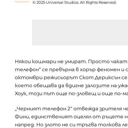
© 2025 Universal Studios. All Rights Reserved.
Някои кошмари не умират. Просто чакат 
телефон
“ се превърна в хорър феномен и с
октомври режисьорът Скот Дериксън се з
което обещава да вдигне залозите на уж
Хоук, този път още по-зловещ и още по-м
„Черният телефон 2“ отвежда зрителя ч
Фини, единственият оцелял от ръцете на у
напред. Но злото не си тръгва толкова ле