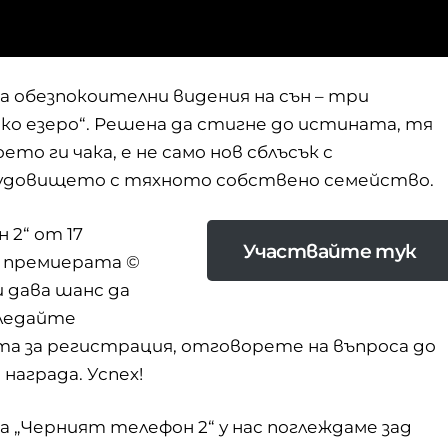
а обезпокоителни видения на сън – три
ско езеро“. Решена да стигне до истината, тя
то ги чака, е не само нов сблъсък с
 чудовището с тяхното собствено семейство.
 2“ от 17
Участвайте тук
и премиерата ©
 дава шанс да
гледайте
а за регистрация, отговорете на въпроса до
 награда. Успех!
 „Черният телефон 2“ у нас поглеждаме зад