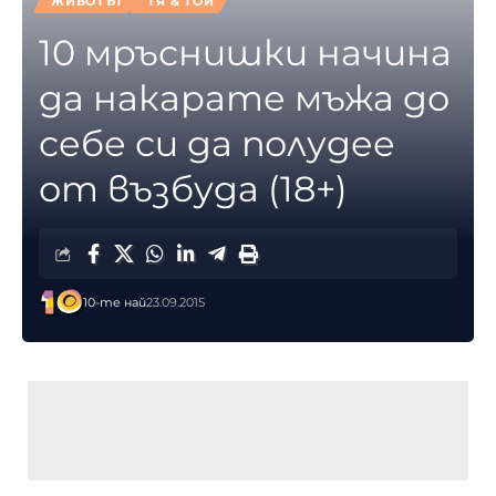
ЖИВОТЪТ
ТЯ & ТОЙ
10 мръснишки начина
да накарате мъжа до
себе си да полудее
от възбуда (18+)
10-те най
23.09.2015