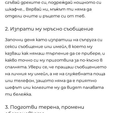
сгъвай дрехите си, подреждай нощното си
шкафче… Вярвай ни, мъжът ти няма да
отдели очите и ръцете си от теб.
2. Изпрати му мръсно съобщение
Започни деня като изпратиш на съпруга си
секси съобщение или имейл, в което му
казваш как нямаш търпение да се прибере, и
какво точно си му приготвила за по-късно в
спалнята. Увери се, че пращаш съобщението
на личния му имейл, а не на служебната поща
или телефон, защото няма да е приятно
шефът или колегите му да видят палавата
ти бележка.
3. Подготви терена, промени