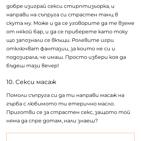
добре изиграй секси стирптизьорка, и
направи на съпруга си страстен танц в
скута му. Може и да се уговорите да те вземе
от някой бар, и да се приберете като току
що запознали се вкъщи. Ролевите игри
отключват фантазии, за които не си и
подозирала, че имаш. Просто избери коя да
бъдеш тази вечер!
10. Секси масаж
Помоли съпруга си да ти направи масаж на
гърба с любимото ти етерично масло.
Приготви се за страстен секс, защото той
няма да спре дотам, нали знаеш?