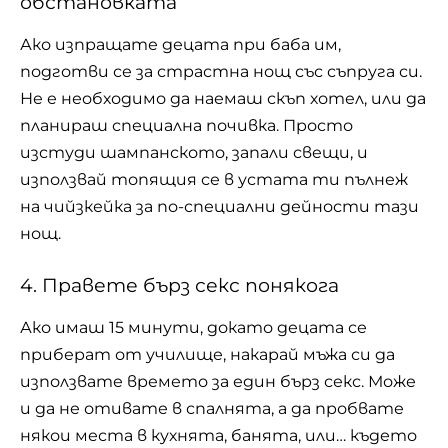
обстановката
Ако изпращате децата при баба им,
подготви се за страстна нощ със съпруга си.
Не е необходимо да наемаш скъп хотел, или да
планираш специална почивка. Просто
изстуди шампанското, запали свещи, и
използвай топящия се в устата ти пълнеж
на чийзкейка за по-специални дейности тази
нощ.
4. Правете бърз секс понякога
Ако имаш 15 минути, докато децата се
приберат от училище, накарай мъжа си да
използвате времето за един бърз секс. Може
и да не отивате в спалнята, а да пробвате
някои места в кухнята, банята, или… където