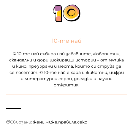
10-те най
© 10-те най събира най-забавните, любопитни,
скандални и дори шокиращи истории – от музика
и кино, през храни и места, които си струва да
се посетят. © 10-те най е хора и животни, цифри
и литературни герои, догадки и научни
открития.
Свързани:
жени
мъже
правила
секс