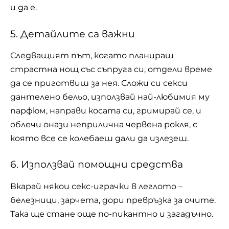
и да е.
5. Детайлите са важни
Следващият път, когато планираш
страстна нощ със съпруга си, отдели време
да се приготвиш за нея. Сложи си секси
дантелено бельо, използвай най-любимия му
парфюм, направи косата си, гримирай се, и
облечи онази неприлична червена рокля, с
която все се колебаеш дали да излезеш.
6. Използвай помощни средства
Вкарай някои секс-играчки в леглото –
белезници, зарчета, дори превръзка за очите.
Така ще стане още по-пикантно и загадъчно.