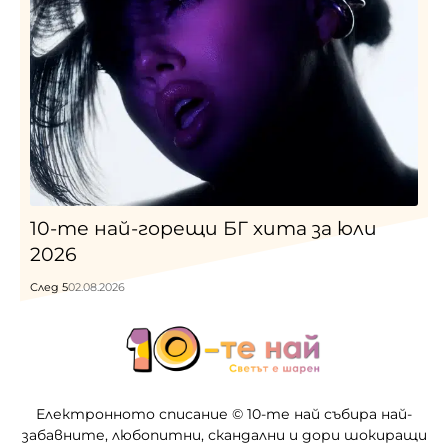
10-те най-горещи БГ хита за юли
2026
След 5
02.08.2026
Електронното списание © 10-те най събира най-
забавните, любопитни, скандални и дори шокиращи