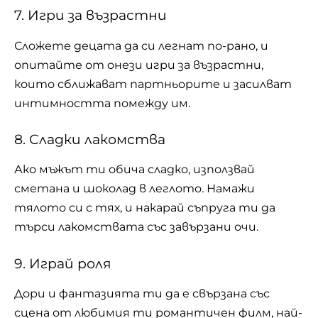
7. Игри за възрастни
Сложете децата да си легнат по-рано, и
опитайте от онези игри за възрастни,
които сближават партньорите и засилват
интимността помежду им.
8. Сладки лакомства
Ако мъжът ти обича сладко, използвай
сметана и шоколад в леглото. Намажи
тялото си с тях, и накарай съпруга ти да
търси лакомствата със завързани очи.
9. Играй роля
Дори и фантазията ти да е свързана със
сцена от любимия ти романтичен филм, най-