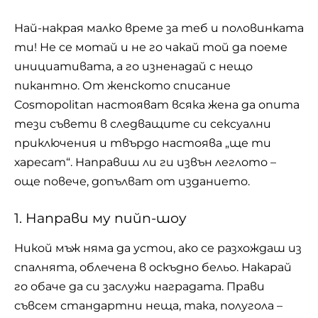
Най-накрая малко време за теб и половинката
ти! Не се мотай и не го чакай той да поеме
инициативата, а го изненадай с нещо
пикантно. От женското списание
Cosmopolitan настояват всяка жена да опита
тези съвети в следващите си сексуални
приключения и твърдо настоява „ще ти
харесат“. Направиш ли ги извън леглото –
още повече, допълват от изданието.
1. Направи му пийп-шоу
Никой мъж няма да устои, ако се разхождаш из
спалнята, облечена в оскъдно бельо. Накарай
го обаче да си заслужи наградата. Прави
съвсем стандартни неща, така, полугола –