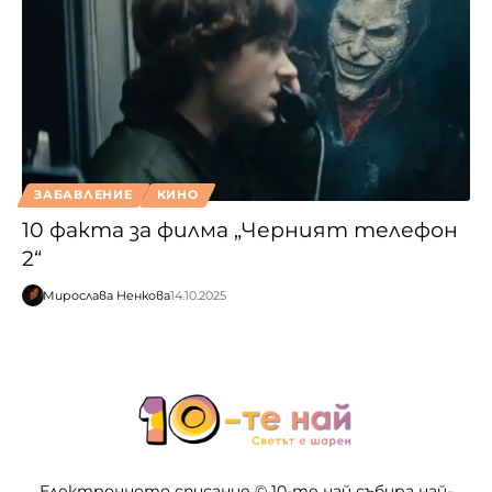
ЗАБАВЛЕНИЕ
КИНО
10 факта за филма „Черният телефон
2“
Мирослава Ненкова
14.10.2025
Електронното списание © 10-те най събира най-