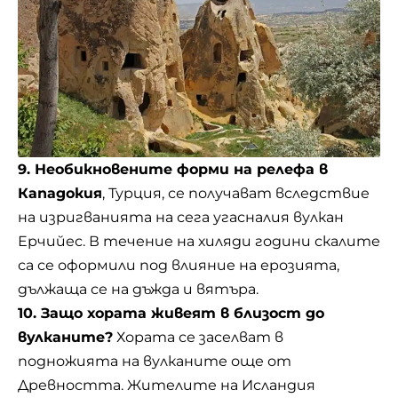
9. Необикновените форми на релефа в
Кападокия
, Турция, се получават вследствие
на изригванията на сега угасналия вулкан
Ерчийес. В течение на хиляди години скалите
са се оформили под влияние на ерозията,
дължаща се на дъжда и вятъра.
10. Защо хората живеят в близост до
вулканите?
Хората се заселват в
подножията на вулканите още от
Древността. Жителите на Исландия