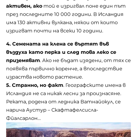
активен, ако
той е изригвал поне един път
през последните 10 000 години. В Исландия
има 130 активни вулкана, някои от които
изригват почти на всеки 10 години.
4. Семената на клена се въртят във
въздуха като перка и след това леко се
приземяват
. Ако не бъдат изядени, от тях се
появява първично коренче, а впоследствие
израства новото растение.
5. Странно, но факт
. Географските имена в
Исландия
не са никак лесни за произнасяне.
Реката, родена от ледника Ватнайокул, се
нарича Аустур – Скафтафелсисла-
Фйалсарлон…