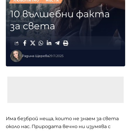
ЛЮБОПИТНО
МЕСТА
10 вълшебни факта
за света
Радина Щерева
29.11.2025
Има безброй неща, които не знаем за света
около нас. Природата вечно ни изумява с