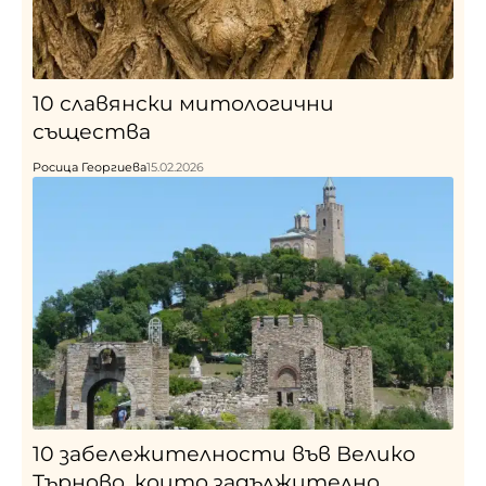
10 славянски митологични
същества
Росица Георгиева
15.02.2026
10 забележителности във Велико
Търново, които задължително