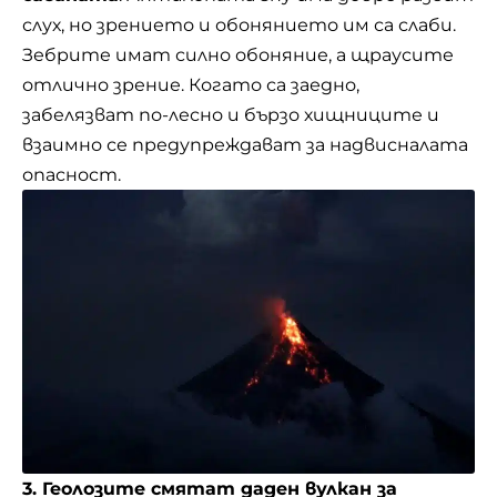
слух, но зрението и обонянието им са слаби.
Зебрите имат силно обоняние, а щраусите
отлично зрение. Когато са заедно,
забелязват по-лесно и бързо хищниците и
взаимно се предупреждават за надвисналата
опасност.
3. Геолозите смятат даден вулкан за