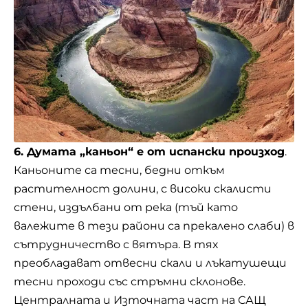
6. Думата „каньон“ е от испански произход
.
Каньоните са тесни, бедни откъм
растителност долини, с високи скалисти
стени, издълбани от река (тъй като
валежите в тези райони са прекалено слаби) в
сътрудничество с вятъра. В тях
преобладават отвесни скали и лъкатушещи
тесни проходи със стръмни склонове.
Централната и Източната част на САЩ