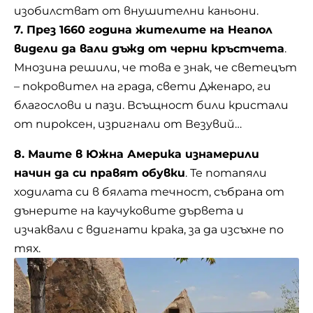
изобилстват от внушителни каньони.
7. През 1660 година жителите на Неапол
видели да вали дъжд от черни кръстчета
.
Мнозина решили, че това е знак, че светецът
– покровител на града, свети Дженаро, ги
благослови и пази. Всъщност били кристали
от пироксен, изригнали от Везувий…
8. Маите в Южна Америка изнамерили
начин да си правят обувки
. Те потапяли
ходилата си в бялата течност, събрана от
дънерите на каучуковите дървета и
изчаквали с вдигнати крака, за да изсъхне по
тях.