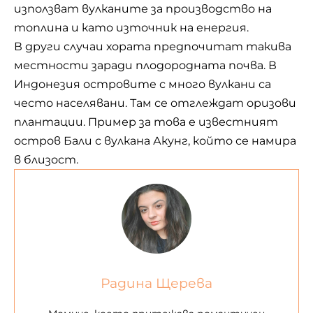
използват вулканите за производство на
топлина и като източник на енергия.
В други случаи хората предпочитат такива
местности заради плодородната почва. В
Индонезия островите с много вулкани са
често населявани. Там се отглеждат
оризови
плантации. Пример за това е известният
остров Бали с вулкана Акунг, който се намира
в близост.
Радина Щерева