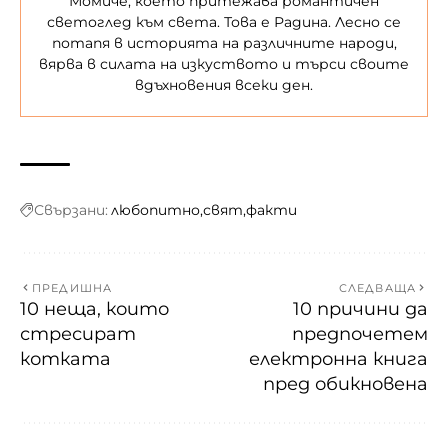
Момиче, което притежава романтичен
светоглед към света. Това е Радина. Лесно се
потапя в историята на различните народи,
вярва в силата на изкуството и търси своите
вдъхновения всеки ден.
Свързани:
любопитно
свят
факти
ПРЕДИШНА
СЛЕДВАЩА
10 неща, които
10 причини да
стресират
предпочетем
котката
електронна книга
пред обикновена