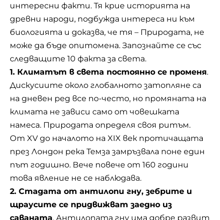
интересни факти. Тя крие историята на
древни народи, подбужда интереса ни към
биологията и доказва, че тя – Природата, не
може да бъде опитомена. Запознайте се със
следващите 10 факта за света.
1. Климатът в света постоянно се променя
.
Дискусиите около глобалното затопляне са
на дневен ред все по-често, но промяната на
климата не зависи само от човешката
намеса.
Природата
определя своя ритъм.
От XV до началото на XIX век протичащата
през Лондон река Темза замръзвала поне един
път годишно. Вече повече от 160 години
това явление не се наблюдава.
2. Стадата от антилопи гну, зебрите и
щраусите се придвижват заедно из
саваната
. Антилопата гну има добре развит