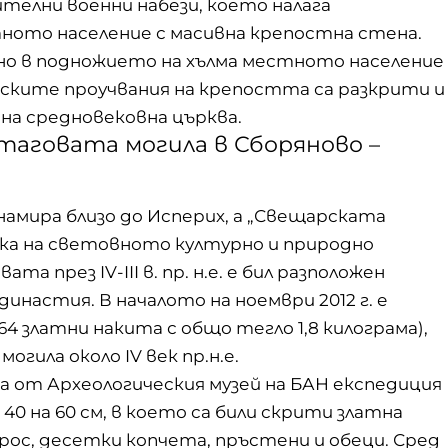
елни военни набези, което налага
ното население с масивна крепостна стена.
 но в подножието на хълма местното население
еските проучвания на крепостта са разкрити и
на средновековна църква.
аговата могила в Сборяново –
намира близо до Исперих, а „Свещарската
съка на световното културно и природно
а през IV-III в. пр. н.е. е бил разположен
настия. В началото на ноември 2012 г. е
 златни накита с общо тегло 1,8 килограма),
огила около IV век пр.н.е.
ва от Археологическия музей на БАН експедиция
40 на 60 см, в което са били скрити златна
Ерос, десетки копчета, пръстени и обеци. Сред