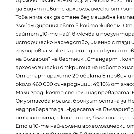
изключително голям коз. И съвсем логич
да видят новите археологически открития
Това няма как да стане без мащабна камп
глобализирания свят в който живеем. От
сайтът „10-те най“ включва и презентира
историческо наследство, именно с тази це
групировка може да реши да си купи и то
на България“ на вестник „Стандарт“, коя
археологически открития на новото хиля
От стартиралите 20 обекта в първия и ту
около 460 000 сънародници, 49,10% от гла
Мали град, която спечели надпреварата.
Омуртагова могила, бронзът остана за Н
надпреварата за „Чудесата на България“ з
откритията, с които ние, българите, се 
Ето и 10-те най-големи археологически о