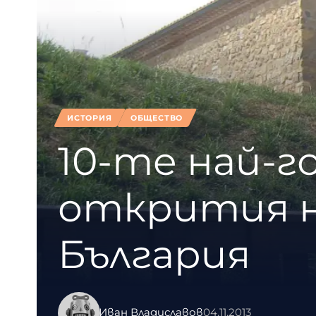
ИСТОРИЯ
ОБЩЕСТВО
10-те най-г
открития н
България
Иван Владиславов
04.11.2013