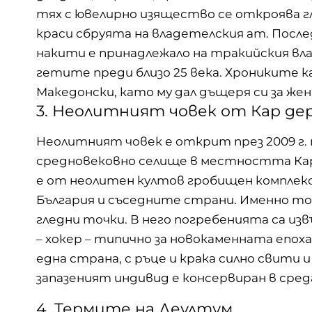
тях с ювелирно изящество се откроява г
краси сбруята на владетелския ат. Посл
накити е принадлежало на тракийския вл
гетите преди близо 25 века. Хрониките ка
Македонски, като му дал дъщеря си за жен
3. Неолитният човек от Кар де
Неолитният човек е открит през 2009 г. 
средновековно селище в местността Кар
е от неолитен култов гробищен комплек
България и съседните страни. Именно тов
гледни точки. В него погребенията са из
– хокер – типично за новокаменната епоха 
една страна, с ръце и крака силно свити
запазеният индивид е консервиран в сред
4. Термите на Деултум