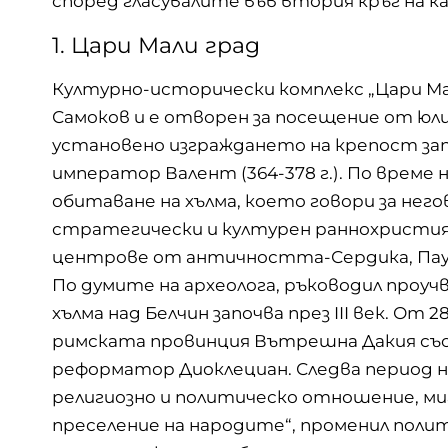
според гласувалите във втория кръг на к
1. Цари Мали град
Културно-исторически комплекс „Цари Мал
Самоков и е отворен за посещение от юли 2
установено изграждането на крепост зап
император Валент (364-378 г.). По време 
обитаване на хълма, което говори за не
стратегически и културен раннохристия
центрове от античността-Сердика, Паут
По думите на археолога, ръководил проуч
хълма над Белчин започва през III век. От
римската провинция Вътрешна Дакия със
реформатор Диоклециан. Следва период н
религиозно и политическо отношение, мигр
преселение на народите“, променил поли