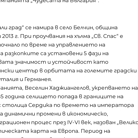
ампанията „Чудесата на България“.
и град“ се намира в село Белчин, община
013 г. При проучвания на хълма „Св. Спас“ е
очнало по време на управлението на
на разкопките са установени 5 фази на
говата значимост и устойчивост като
нски център в орбитата на големите градски
алия и Германея.
ванията, Веселин Хаджиангелов, укрепването на
 285 година селището попада в границите на
 столица Сердика по времето на императора
а динамични промени в икономическо,
ационен процес през IV-VI век, назован „Велик
тическата карта на Европа. Период на