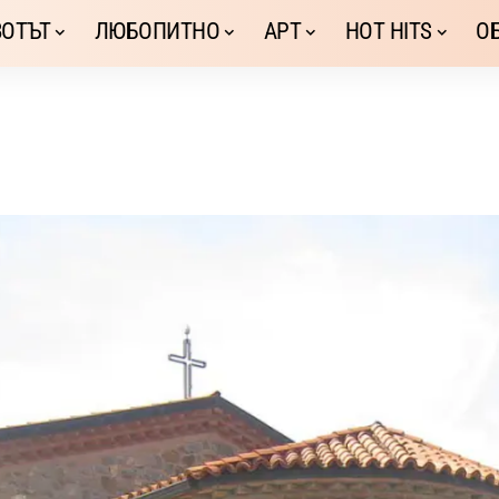
ОТЪТ
ЛЮБОПИТНО
АРТ
HOT HITS
О