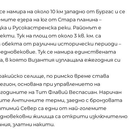
намира на около 10 км западно от Бургас и се
емите езера на юг от Стара планина –
ка и Русокастренска реки. Районът е
ти. Тук на площ от около 3 кв. км. са
 обекта от различни исторически периоди –
едновековие. Тук се намира единствената
а, в която Византия изплащала ежегодния си
акийско селище, по римско време става
легион, основана при управлението на
 годините на Тит Флавий Веспасиан. Наричан
те Античните терми, заедно с бронзовата
птимий Север са едни от най-големите
редновековни жилища са открити изключително
ания, златни накити.