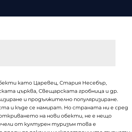
бекти като Царевец, Стария Несебър,
ската църква, Свещарската гробница и др.
лизиране и продължително популяризиране.
ста и къде се намират. Но страната ни е сред
откриването на нови обекти, не е нещо
печели от културен туризъм това е