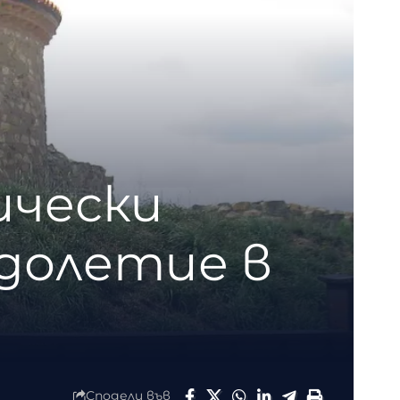
ически
долетие в
Сподели във