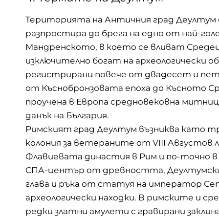
Територията на Античния град Деултум се 
разпростира до брега на едно от най-гол
Мандренското, в което се вливат Средец
изключително богат на археологически обек
регистрирани повече от двадесет и пет
от Къснобронзовата епоха до Късното Ср
проучена в Европа средновековна митниц
данък на България.
Римският град Деултум възниква като тр
колония за ветераните от VIII Августов 
Флавиевата династия в Рим и по-точно в
СПА-център от древността, Деултумски
глава и ръка от статуя на император Се
археологически находки. В римските и с
редки златни амулети с гравирани заклин