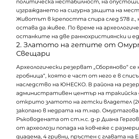
политическа нестабилност, на опустошит
изграждането на сигурна защита на мест
Животът в крепостта спира след 578 г.,
остава да живее. По време на археологич
останките на две раннохристиянски и ед
2. Златото на гетите от Омурт
Свещари
Археологически резерват „Сборяново“ се 
гробница“, която е част от него е в спи
наследство на ЮНЕСКО. В района на резерват
административен център на тракийска ди
открито златото на гетски владетел (264
закопано в недрата на т.нар. Омуртагова м
Ръководената от ст.н.с. д-р Диана Герго
от археолози попада на ковчеже с размери 
диадема, 4 гривни, пръстен с главата на 