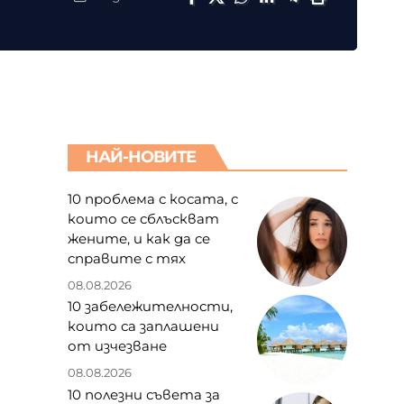
НАЙ-НОВИТЕ
10 проблема с косата, с
които се сблъскват
жените, и как да се
справите с тях
08.08.2026
10 забележителности,
които са заплашени
от изчезване
08.08.2026
10 полезни съвета за