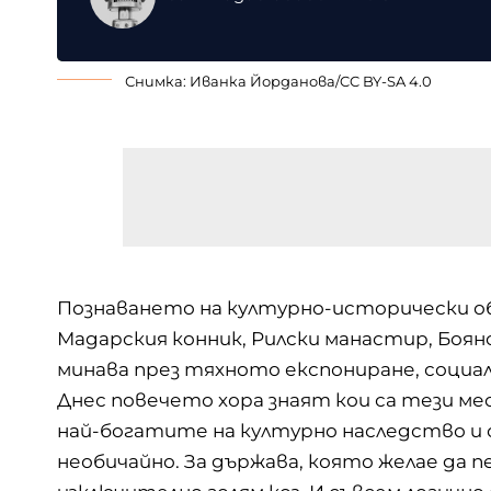
Снимка: Иванка Йорданова/
CC BY-SA 4.0
Познаването на културно-исторически о
Мадарския конник, Рилски манастир, Боян
минава през тяхното експониране, социа
Днес повечето хора знаят кои са тези ме
най-богатите на културно наследство и 
необичайно. За държава, която желае да 