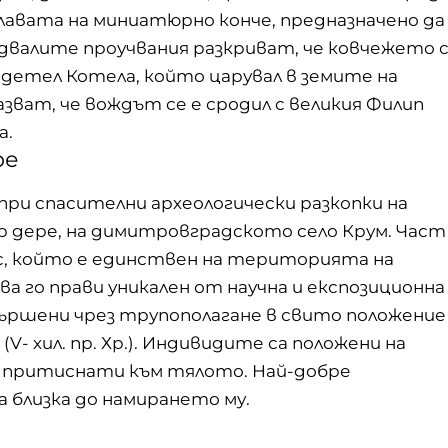
лавата на миниатюрно конче, предназначено да
едвалите проучвания разкриват, че ковчежето 
адетел Котела, който царувал в земите на
зват, че вождът се е сродил с великия Филип
а.
ре
при спасителни археологически разкопки на
 дере, на димитровградското село Крум. Част
с, който е единствен на територията на
а го прави уникален от научна и експозиционна
вършени чрез трупополагане в свито положение
(V- хил. пр. Хр.). Индивидите са положени на
 и притиснати към тялото. Най-добре
а близка до намирането му.