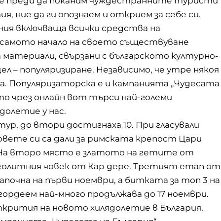
но е преди да поканим чуждестранните туристи
, ние да ги опознаем и открием за себе си.
ания включваща всички средства на
 самото начало на своето съществуване
 материали, свързани с българското културно-
л – популяризиране. Независимо, че утре някоя
ва. Популяризаторска е и кампанията „Чудесата
то чрез онлайн вот търси най-големи
долетие у нас.
р, до втори достигнаха 10. При гласували
совете си са дали за римската крепост Цари
 На второ място е златото на гетите от
еолитния човек от Кар дере. Третият етап от
апочна на първи ноември, а битката за топ 3 на
гордеем най-много продължава до 17 ноември.
ткрития на новото хилядолетие в България,