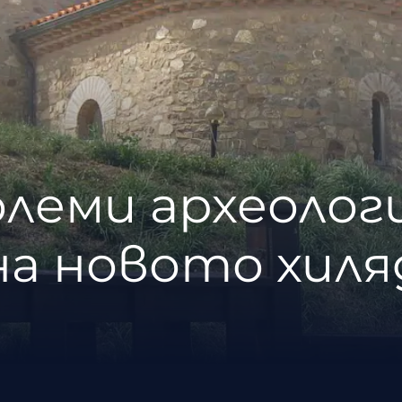
олеми археолог
а новото хиля