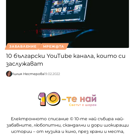
ЗАБАВЛЕНИЕ
МРЕЖ@ТА
10 български YouTube канала, които си
заслужават
Лилия Нестерова
19.02.2022
Електронното списание © 10-те най събира най-
забавните, любопитни, скандални и дори шокиращи
истории – от музика и кино, през храни и места,