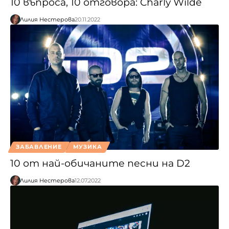
10 въпроса, 10 отговора: Charly Wilde
Лилия Нестерова
20.11.2022
ЗАБАВЛЕНИЕ
МУЗИКА
10 от най-обичаните песни на D2
Лилия Нестерова
12.07.2022