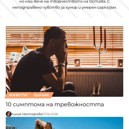
но най-вече на творчеството на Остава. С
неподправено чувство за хумор и умерен сарказъм.
ЖИВОТЪТ
ЗДРАВЕ
10 симптома на тревожността
Лилия Нестерова
07.06.2026