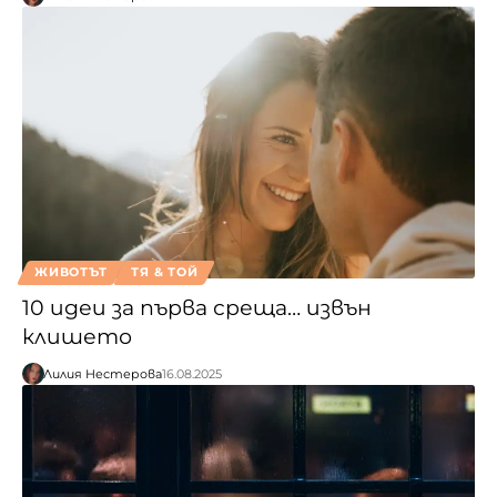
ЖИВОТЪТ
ТЯ & ТОЙ
10 идеи за първа среща… извън
клишето
Лилия Нестерова
16.08.2025