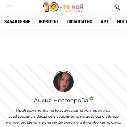
ЗАБАВЛЕНИЕ
ЖИВОТЪТ
ЛЮБОПИТНО
АРТ
HOT 
Лилия Нестерова
Привърженичка на класическата литература,
усъвършенстваща се в свиренето на цигулка и автор
на поезия. Ценител на музикалното изкуство като цяло,