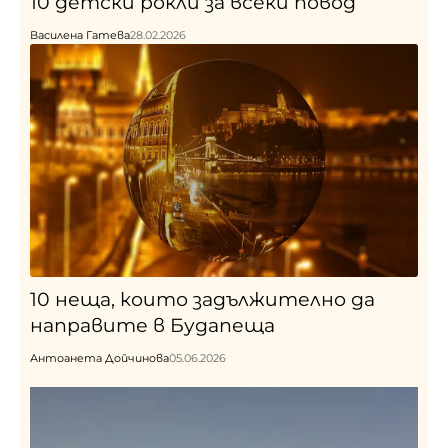
10 детски рокли за всеки повод
Василена Гатева
28.02.2026
10 неща, които задължително да
направите в Будапеща
Антоанета Дойчинова
05.06.2026