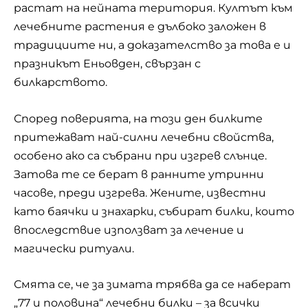
растат на нейната територия. Култът към
лечебните растения е дълбоко заложен в
традициите ни, а доказателство за това е и
празникът Еньовден, свързан с
билкарството.
Според поверията, на този ден билките
притежават най-силни лечебни свойства,
особено ако са събрани при изгрев слънце.
Затова те се берат в ранните утринни
часове, преди изгрева. Жените, известни
като баячки и знахарки, събират билки, които
впоследствие използват за лечение и
магически ритуали.
Смята се, че за зимата трябва да се наберат
„77 и половина“
лечебни билки
– за всички