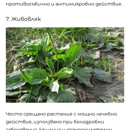
противогъбично и антимикробно действие.
7. Живовляк
Често срещано растение с мощно лечебно
действие, използвано при белодробни
заболявания, кашлица и храносмилателни