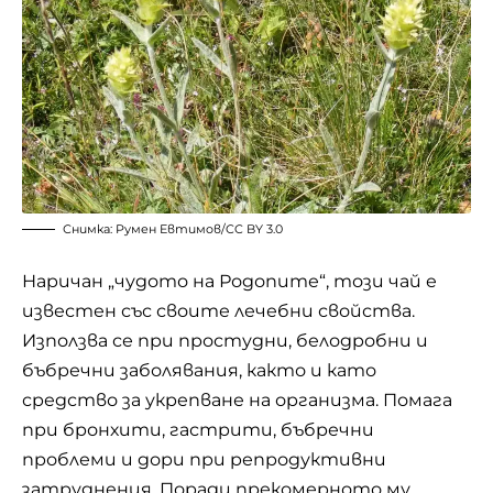
Снимка: Румен Евтимов/
CC BY 3.0
Наричан „чудото на Родопите“, този чай е
известен със своите лечебни свойства.
Използва се при простудни, белодробни и
бъбречни заболявания, както и като
средство за укрепване на организма. Помага
при бронхити, гастрити, бъбречни
проблеми и дори при репродуктивни
затруднения. Поради прекомерното му