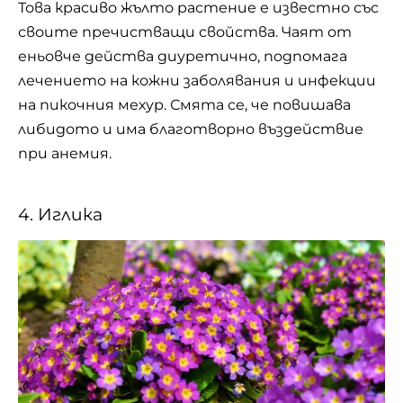
Това красиво жълто растение е известно със
своите пречистващи свойства. Чаят от
еньовче действа диуретично, подпомага
лечението на кожни заболявания и инфекции
на пикочния мехур. Смята се, че повишава
либидото и има благотворно въздействие
при анемия.
4. Иглика