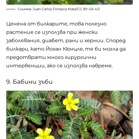
Снимка:
Juan Carlos Fonseca Mata
/
CC BY-SA 4.0
Ценена от билкарите, това полезно
растение се използва при женски
заболявания, диабет, рани и хернии. Според
билкари, като Йохан Кюнцле, тя би могла да
предотврати много хирургични
интервенции, ако се използва навреме.
9. Бабини зъби