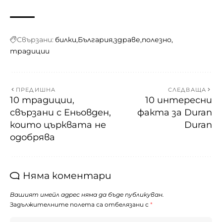
Свързани:
билки
България
здраве
полезно
традиции
ПРЕДИШНА
СЛЕДВАЩА
10 традиции,
10 интересни
свързани с Еньовден,
факта за Duran
които църквата не
Duran
одобрява
Няма коментари
Вашият имейл адрес няма да бъде публикуван.
Задължителните полета са отбелязани с
*