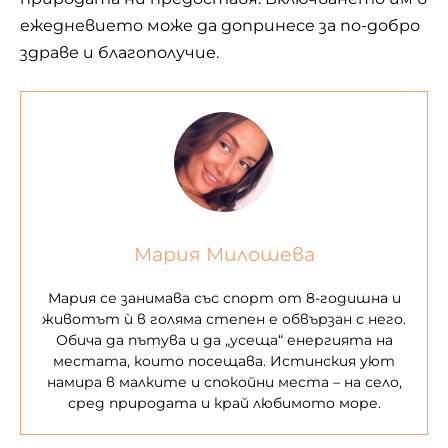
ежедневието може да допринесе за по-добро
здраве и благополучие.
Мария Милошева
Мария се занимава със спорт от 8-годишна и
животът ѝ в голяма степен е обвързан с него.
Обича да пътува и да „усеща“ енергията на
местата, които посещава. Истинския уют
намира в малките и спокойни места – на село,
сред природата и край любимото море.