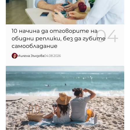
10 начина да отговорите на
обидни реплики, без да губите
самообладание
Милена Зънзова
04.08.2026