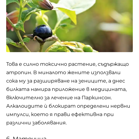
Това е силно токсично растение, съдържащо
атропин. В миналото жените използвали
сока му за разширяване на зениците, а днес
билката намира приложение в медицината,
включително за лечение на Паркинсон.
Алкалоидите ѝ блокират определени нервни
импулси, което я прави ефективна при
различни заболявания.
6. Маточина