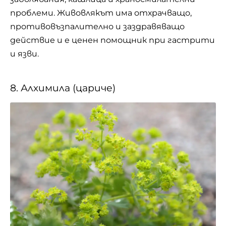
проблеми. Живовлякът има отхрачващо,
противовъзпалително и заздравяващо
действие и е ценен помощник при гастрити
и язви.
8. Алхимила (цариче)