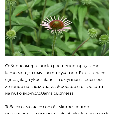
Северноамериканско растение, признато
като мощен имуностимулатор.
Ехинацея
се
използва за укрепване на имунната система,
лечение на кашлица, главоболие и инфекции
на пикочно-половата система.
Това са само част от билките, които
природата ни предоставя. Включването им в