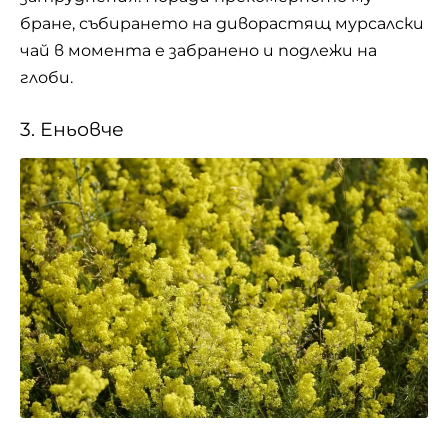
бране, събирането на диворастящ мурсалски
чай в момента е забранено и подлежи на
глоби.
3. Еньовче