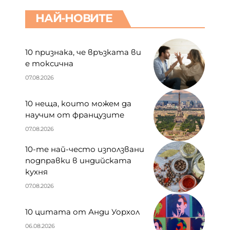
НАЙ-НОВИТЕ
10 признака, че връзката ви
е токсична
07.08.2026
10 неща, които можем да
научим от французите
07.08.2026
10-те най-често използвани
подправки в индийската
кухня
07.08.2026
10 цитата от Анди Уорхол
06.08.2026