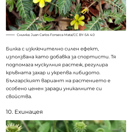
Снимка:
Juan Carlos Fonseca Mata
/
CC BY-SA 4.0
Билка с изключително силен ефект,
използвана като добавка за спортисти. Тя
подпомага мускулния растеж, регулира
кръвната захар и укрепва либидото.
Българският вариант на растението е
особено ценен заради уникалните си
свойства.
10. Ехинацея