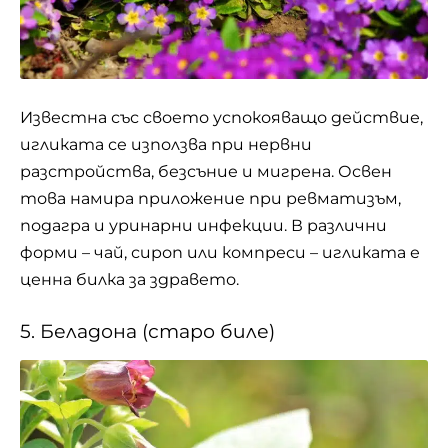
Известна със своето успокояващо действие,
игликата се използва при нервни
разстройства, безсъние и мигрена. Освен
това намира приложение при ревматизъм,
подагра и уринарни инфекции. В различни
форми – чай, сироп или компреси – игликата е
ценна билка за здравето.
5. Беладона (старо биле)