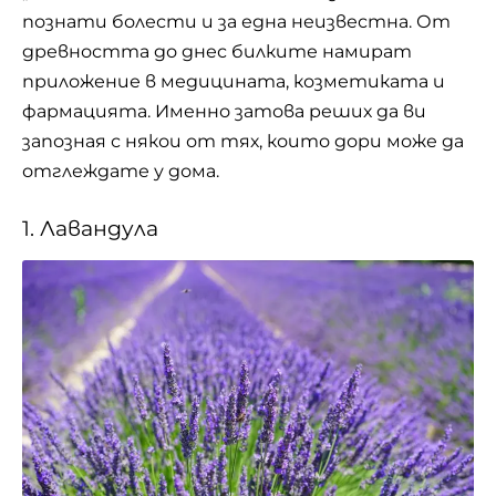
познати болести и за една неизвестна. От
древността до днес билките намират
приложение в медицината, козметиката и
фармацията. Именно затова реших да ви
запозная с някои от тях, които дори може да
отглеждате у дома.
1. Лавандула