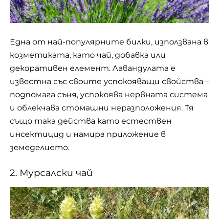
Една от най-популярните билки, използвана в
козметиката, като чай, добавка или
декоративен елемент. Лавандулата е
известна със своите успокояващи свойства –
подпомага съня, успокоява нервната система
и облекчава стомашни неразположения. Тя
също така действа като естествен
инсектицид и намира приложение в
земеделието.
2. Мурсалски чай