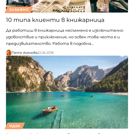
ЗАБАВНО
10 типа клиенти в книжарница
Да работиш в книжарница несъмнено е изключително
удоволствие и приключение, но освен това често е и
предизвикателство. Работа в подобна…
Петя Асенова
22.06.2018
ИДЕИ