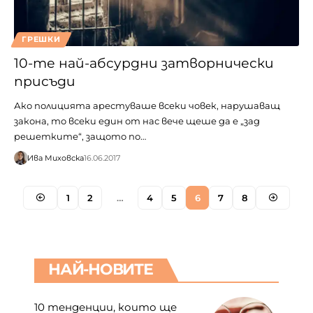
ГРЕШКИ
10-те най-абсурдни затворнически
присъди
Ако полицията арестуваше всеки човек, нарушаващ
закона, то всеки един от нас вече щеше да е „зад
решетките“, защото по…
Ива Миховска
16.06.2017
1
2
…
4
5
6
7
8
НАЙ-НОВИТЕ
10 тенденции, които ще