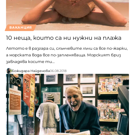
ВАКАНЦИЯ
10 неща, които са ни нужни на плажа
Лятото е в разгара си, слънчевите лъчи са все по-жарки,
а морската вода все по-запленяваща. Морският бриз
завладява косите ти…
Божидара Найденова
06.08.2018