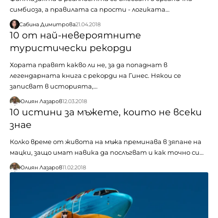
симбиоза, а правилата са прости - логиката…
Сабина Димитрова
21.04.2018
10 от най-невероятните
туристически рекорди
Хората правят какво ли не, за да попаднат в
легендарната книга с рекорди на Гинес. Някои се
записват в историята,…
Юлиян Лазаров
12.03.2018
10 истини за мъжете, които не всеки
знае
Колко време от живота на мъжа преминава в зяпане на
мацки, защо имат навика да послъгват и как точно си…
Юлиян Лазаров
11.02.2018