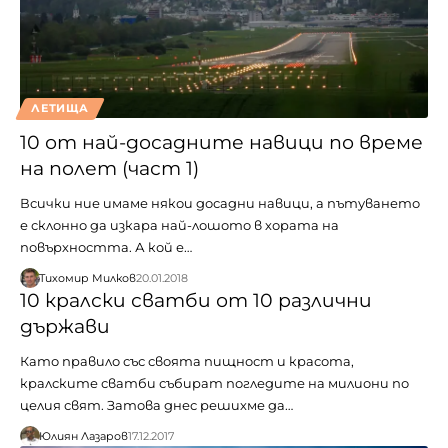
ЛЕТИЩА
10 от най-досадните навици по време
на полет (част 1)
Всички ние имаме някои досадни навици, а пътуването
е склонно да изкара най-лошото в хората на
повърхността. А кой е…
Тихомир Милков
20.01.2018
10 кралски сватби от 10 различни
държави
Като правило със своята пищност и красота,
кралските сватби събират погледите на милиони по
целия свят. Затова днес решихме да…
Юлиян Лазаров
17.12.2017