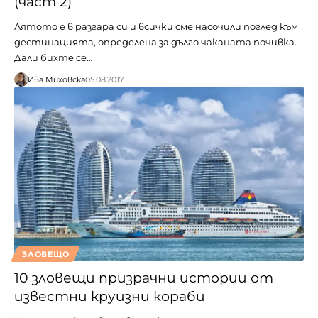
(част 2)
Лятото е в разгара си и всички сме насочили поглед към
дестинацията, определена за дълго чаканата почивка.
Дали бихте се…
Ива Миховска
05.08.2017
ЗЛОВЕЩО
10 зловещи призрачни истории от
известни круизни кораби