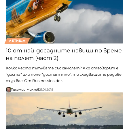
ЛЕТИЩА
10 от най-досадните навици по време
на полет (част 2)
Колко често пътувате със самолет? Ако отговорът е
"доста" или поне "достатъчно", то следващите редове
са за вас. От BusinessInsider…
Тихомир Милков
21.01.2018