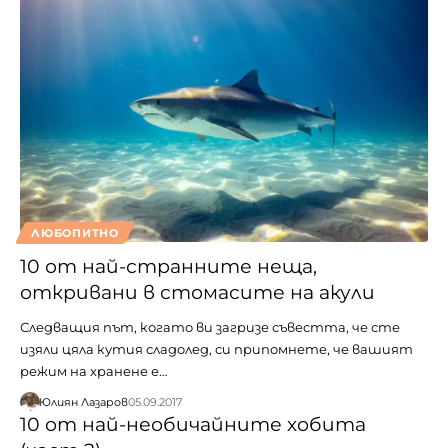
ЛЮБОПИТНО
10 от най-странните неща,
откривани в стомасите на акули
Следващия път, когато ви загризе съвестта, че сте
изяли цяла кутия сладолед, си припомнете, че вашият
режим на хранене е…
Юлиян Лазаров
05.09.2017
10 от най-необичайните хобита