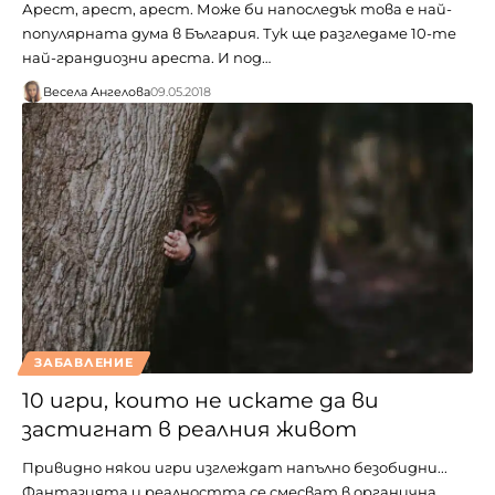
Арест, арест, арест. Може би напоследък това е най-
популярната дума в България. Тук ще разгледаме 10-те
най-грандиозни ареста. И под…
Весела Ангелова
09.05.2018
ЗАБАВЛЕНИЕ
10 игри, които не искате да ви
застигнат в реалния живот
Привидно някои игри изглеждат напълно безобидни...
Фантазията и реалността се смесват в органична