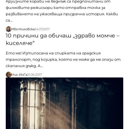
Круизните кораби не веднъж са предпочитани от
филмовите режисьори като отправна точка за
развиването на ужасяваща призрачна история. Какви
са…
Ива Миховска
24.07.2017
10 причини да обичаш „здраво момче –
киселяче“
Ето ме! Изтипосана на спирката на градския
транспорт, под козирка, която не може да ме опази от
скапания дъжд. А…
Мис ИнГа
21.06.2017