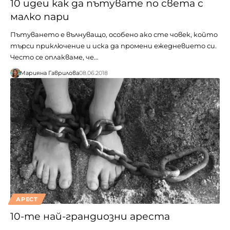
10 идеи как да пътувате по света с
малко пари
Пътуването е вълнуващо, особено ако сте човек, който
търси приключение и иска да промени ежедневието си.
Често се оплакваме, че…
Марияна Гаврилова
08.06.2018
АРЕСТ
10-те най-грандиозни ареста