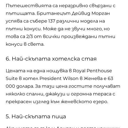
Пътешествията са неразривно свързани с
пътищата. Британецът Дейвид Морган
успява са събере 137 различни модела на
пътни конуси. Може да не звучи много, но
това са 2/3 от всички произвеждани пътни
конуси в света.
6. Най-скъпата хотелска стая
Цената на една нощувка в Royal Penthouse
Suite в хотел President Wilson в Женева е 63
000 долара. За тази цена гостите получават
няколко спални, джакузи и огромна тераса с
прекрасен изглед към женевското езеро.
5. Най-скъпата пица