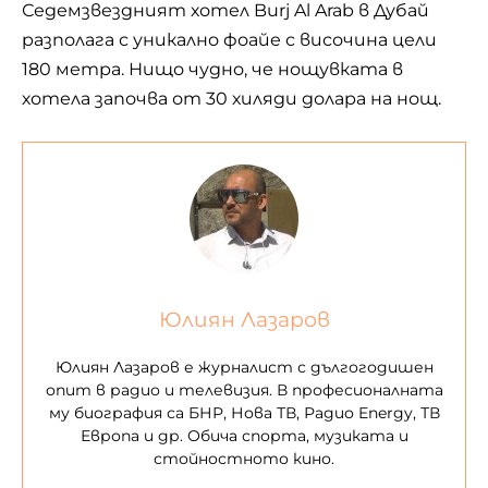
Седемзвездният хотел Burj Al Arab в Дубай
разполага с уникално фоайе с височина цели
180 метра. Нищо чудно, че нощувката в
хотела започва от 30 хиляди долара на нощ.
Юлиян Лазаров
Юлиян Лазаров е журналист с дългогодишен
опит в радио и телевизия. В професионалната
му биография са БНР, Нова ТВ, Радио Energy, ТВ
Европа и др. Обича спорта, музиката и
стойностното кино.