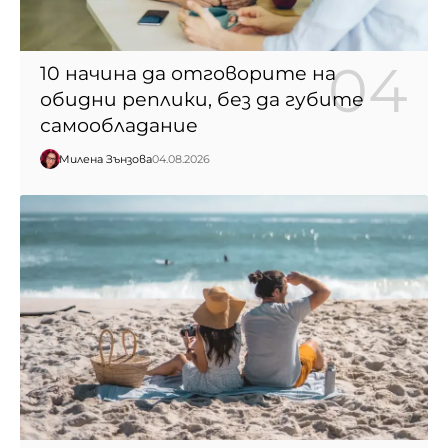
10 начина да отговорите на
обидни реплики, без да губите
самообладание
Милена Зънзова
04.08.2026