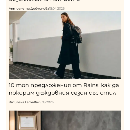
Антоанета Дойчинова
15.04.2026
10 топ предложения от Rains: как да
покорим дъждовния сезон със стил
Василена Гатева
25.03.2026