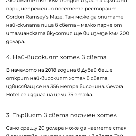
Ако имате път към Лондон и доста излишни
пари, непременно посетете ресторант
Gordon Ramsey’s Maze. Там може да опитате
най-скъпата пица в света – малко парче от
италианската вкусотия ще ви излезе към 200
долара.
4. Най-високият хотел в света
В началото на 2018 година в Дубай беше
открит най-високият хотел в света,
извисяващ се на 356 метра височина. Gevora
Hotel се издига на цели 75 етажа.
3. Първият в света пясъчен хотел
Само срещу 20 долара може да наемете стая