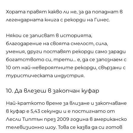
Хората правят какво ли не, за да попаднат в
легендарната книга с рекорди на Гинес.
Някои се записват в историята,
благодарение на своята смелост, сила,
умения, други поставят рекорди само заради
богатството си, трети… е, да се запознаем с
10 от най-невероятните рекорди, свързани с
туристическата индустрия.
10. Да влезеш в закопчан куфар
Най-краткото време за влизане и закопчаване
в куфар е 5,43 секунди и е постигнато от
Лесли Типтън през 2009 година в американско
телевизионно шоу. Това се казва да си готов