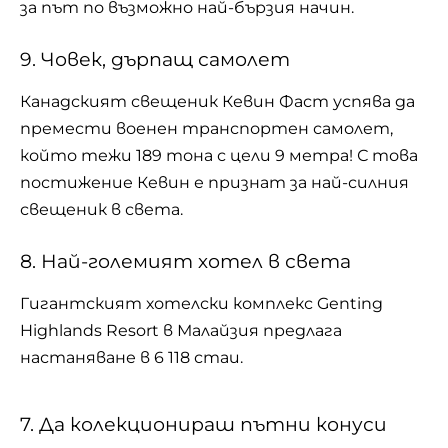
за път по възможно най-бързия начин.
9. Човек, дърпащ самолет
Канадският свещеник Кевин Фаст успява да
премести военен транспортен самолет,
който тежи 189 тона с цели 9 метра! С това
постижение Кевин е признат за най-силния
свещеник в света.
8. Най-големият хотел в света
Гигантският хотелски комплекс Genting
Highlands Resort в Малайзия предлага
настаняване в 6 118 стаи.
7. Да колекционираш пътни конуси