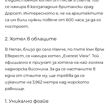
в единствения хотел от пясък в света. Той
се намира в югозападния британски град
Дорсет. Интересното е, че на архитектите
са им били нужни повече от 600 часа, за да го
построят.
2. Хотел в облаците
В Непал, близо до село Намче, по пътя към връх
Еверест, се намира хотел „Everest View“. Той
официално е признат за хотела на най-голяма
надморска височина. За да се настаните в
една от стаите му, ще трябва да се
изкачите на 3,962 метра над морското
равнище.
1. Уникално фоайе