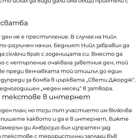
росто искал да види дали има общи приятели с
 сватба
ден не е престъпление. В случая на Нийл
о-различен начин. Бедният Нийл забравил да
да сключи брак с годеницата си. Вместо да
то с нетърпение очаквала заветния ден, той
ове преди венчавката той отишъл до един
предупреди за бомба в църквата „Свети Джордж“.
едногодишен „меден месец“ в затвора.
рап текстове в интернет
ден план, но този път участието им включва
напишете каквото и да е в интернет, вижте
Камерън ди Амброзио бил изпратен зад
 текстове с терористични заплахи във