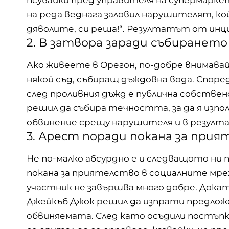
на реда веднага заловил нарушителят, ко
дяволите, си реша!“. Резултатът от инци
2. В затвора заради събирането
Ако живеете в Орегон, по-добре внимавай
някой съд, събиращ дъждовна вода. Споре
след проливния дъжд е публична собстве
решил да събира течността, за да я изпо
обвинение срещу нарушителя и в резултат
3. Арест поради покана за прия
Не по-малко абсурдно е и следващото ни
покана за приятелство в социалните мр
участник не завършва много добре. Докат
Джейкъб Джок решил да изпрати предложе
обвиняемата. След като осъдили постъпк