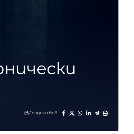
рнически
Сподели във