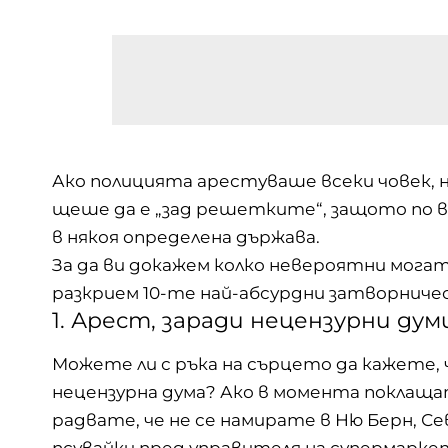
Ако полицията арестуваше всеки човек, н
щеше да е „зад решетките“, защото по в
в някоя определена държава.
За да ви докажем колко невероятни мога
разкрием 10-те най-абсурдни затворничес
1. Арест, заради нецензурни дум
Можете ли с ръка на сърцето да кажете, ч
нецензурна дума? Ако в момента поклаща
радвате, че не се намирате в Ню Берн, Се
псувайки пред управителя на супермарке