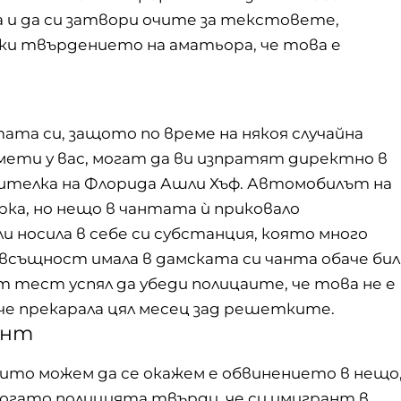
а и да си затвори очите за текстовете,
ки твърдението на аматьора, че това е
та си, защото по време на някоя случайна
ети у вас, могат да ви изпратят директно в
жителка на Флорида Ашли Хъф. Автомобилът на
рка, но нещо в чантата ѝ приковало
 носила в себе си субстанция, която много
 всъщност имала в дамската си чанта обаче бил
т тест успял да убеди полицаите, че това не е
че прекарала цял месец зад решетките.
ант
ито можем да се окажем е обвинението в нещо
когато полицията твърди, че си имигрант в