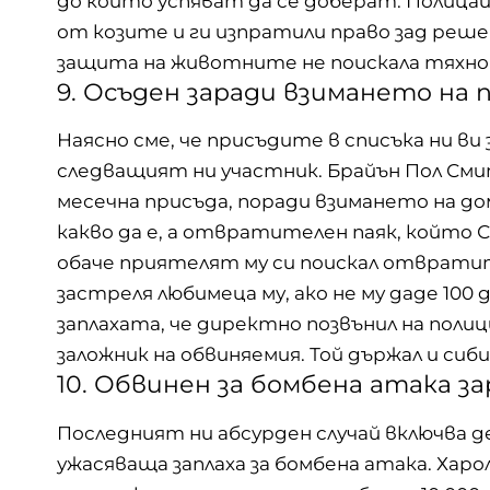
до който успяват да се доберат. Полицаи
от козите и ги изпратили право зад реше
защита на животните не поискала тяхно
9. Осъден заради взимането на п
Наясно сме, че присъдите в списъка ни ви
следващият ни участник. Брайън Пол Смит 
месечна присъда, поради взимането на до
какво да е, а отвратителен паяк, който С
обаче приятелят му си поискал отврати
застреля любимеца му, ако не му даде 10
заплахата, че директно позвънил на полиц
заложник на обвиняемия. Той държал и сиби
10. Обвинен за бомбена атака з
Последният ни абсурден случай включва 
ужасяваща заплаха за бомбена атака. Харол