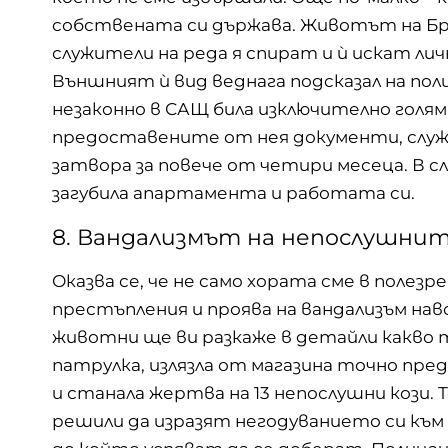
собствената си държава. Животът на Бри
служители на реда я спират и ѝ искат личн
Външният ѝ вид веднага подсказал на по
незаконно в САЩ била изключително голям
предоставените от нея документи, слу
затвора за повече от четири месеца. В 
загубила апартамента и работата си.
8. Вандализмът на непослушнит
Оказва се, че не само хората сме в полез
престъпления и проява на вандализъм на
животни ще ви разкаже в детайли какво 
патрулка, излязла от магазина точно преди
и станала жертва на 13 непослушни кози. 
решили да изразят негодуванието си към з