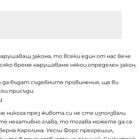
арушаващ закона, то всеки един от нас вече
сяко време нарушаваме някои определен закон,
т да бъдат съдебните провинения, ще ви
ки присъди.
и
е никога през живота си не сте използвали
те негативно глава, то тогава можете да се
верна Каролина. Уесли Форс прегрешил,
т и то в присъствието на полицай. Служителя