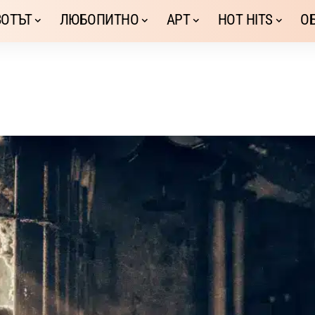
ОТЪТ
ЛЮБОПИТНО
АРТ
HOT HITS
О