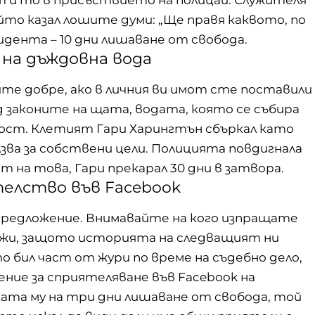
йто казал лошите думи: „Ще правя каквото, по
дента – 10 дни лишаване от свобода.
 на дъждовна вода
те добре, ако в личния ви имот сте поставили
д законите на щата, водата, която се събира
ност. Клетият Гари Харингтън сбъркал като
лзва за собствени цели. Полицията повдигнала
 на това, Гари прекарал 30 дни в затвора.
телство във Facebook
 предложение. Внимавайте на кого изпращате
ежи, защото историята на следващият ни
о бил част от жури по време на съдебно дело,
ние за сприятеляване във Facebook на
ата му на три дни лишаване от свобода, той