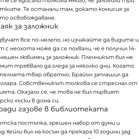
те се ядосали толкова много, че заловили три
тките. Те останали там, докато комисия за
то освобождаване.
аяк за заложник
 звучат все по-нелепо, но изчакайте да видите и
с неохота може да се похвали, че е получил 14-
машен любимец за заложник. Пленникът бил не
мит трябвало да гледа за няколко дни. Когато
телната твар обратно, Брайън заплашил да
0 долара. Собственикът толкова се стреснал от
ията. Оказало се, че това не бил първият
рско хъски в дома си.
аради газове в библиотеката
детска постъпка, грешен набор от думи и
д Хейли бил на косъм да прекара 10 години зад