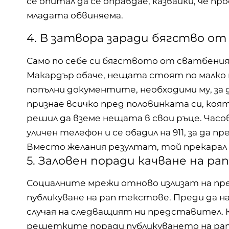
се опитал да се оправдае, казвайки, че п
младата обвиняема.
4. В затвора заради бягство от
Само по себе си бягството от сватбения 
Макардър обаче, нещата стоят по малко п
попълни документите, необходими му, за 
признае всичко пред половинката си, коя
решил да вземе нещата в свои ръце. Час
уличен телефон и се обадил на 911, за да 
Вместо желания резултат, той прекарал 
5. Заловен поради качване на 
Социалните мрежи отново излизат на пре
публикуване на рап текстове. Преди да 
случая на следващият ни представител. 
решетките поради публикуването на рап