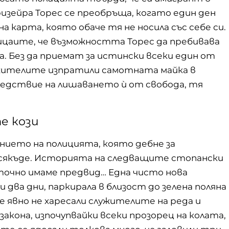
зейра Торес се преобръща, когато един ден
а карта, която обаче тя не носила със себе си.
лицаите, че възможността Торес да пребивава
а. Без да приемат за истински всеки един от
жителите изпратили самотната майка в
следствие на лишаването ѝ от свобода, тя
е кози
рението на полицията, която дебне за
всякъде. Историята на следващите стопански
точно имаме предвид… Една чисто нова
 два дни, паркирала в близост до зелена поляна
Те явно не харесали служителите на реда и
акона, изпочупвайки всеки прозорец на колата,