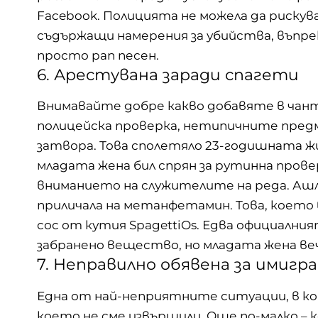
Facebook. Полицията не можела да рискув
съдържащи намерения за убийства, въпре
просто рап песен.
6. Арестувана заради спагети
Внимавайте добре какво добавяте в чанта
полицейска проверка, нетипичните предм
затвора. Това сполетяло 23-годишната 
младата жена бил спрян за рутинна прове
вниманието на служителите на реда. Ашли
приличала на метанфетамин. Това, което
сос от кутия SpagettiOs. Едва официалния
забранено вещество, но младата жена ве
7. Неправилно обявена за имигр
Една от най-неприятните ситуации, в ко
което не сме извършили. Още по-малко – 