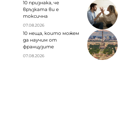
10 признака, че
връзката ви е
токсична
07.08.2026
10 неща, които можем
да научим от
французите
07.08.2026