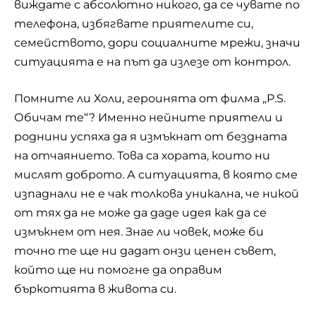
виждате с абсолютно никого, да се чувате по
телефона, избягвате
приятелите
си,
семейството, дори социалните мрежи, значи
ситуацията е на път да излезе от контрол.
Помните ли Холи, героинята от филма „P.S.
Обичам те“? Именно нейните приятели и
роднини успяха да я измъкнат от бездната
на отчаянието. Това са хората, които ни
мислят доброто. А ситуацията, в която сме
изпаднали не е чак толкова уникална, че никой
от тях да не може да даде идея как да се
измъкнем от нея. Знае ли човек, може би
точно те ще ни дадат онзи ценен съвет,
който ще ни помогне да оправим
бъркотията в живота си.