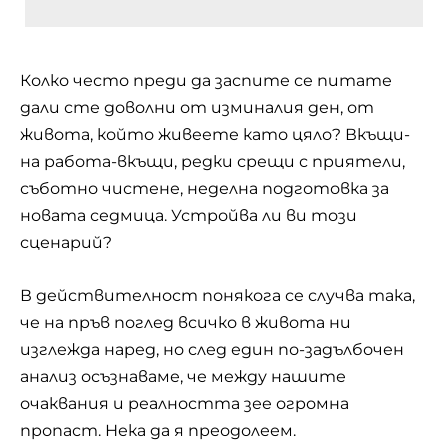
Колко често преди да заспите се питате
дали сте доволни от изминалия ден, от
живота, който живеете като цяло? Вкъщи-
на работа-вкъщи, редки срещи с приятели,
съботно чистене, неделна подготовка за
новата седмица. Устройва ли ви този
сценарий?
В действителност понякога се случва така,
че на пръв поглед всичко в живота ни
изглежда наред, но след един по-задълбочен
анализ осъзнаваме, че между нашите
очаквания и реалността зее огромна
пропаст. Нека да я преодолеем.