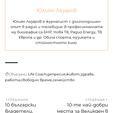
Юлиян Лазаров
Юлиян Лазаров е журналист с дългогодишен
опит в радио и телевизия. В професионалната
му биография са БНР, Нова ТВ, Радио Energy, ТВ
Европа и др. Обича спорта, музиката и
стойностното кино.
Свързани:
Life Coach
депресия
живот
здраве
работа
свободно време
семейство
ПРЕДИШНА
СЛЕДВАЩА
10 български
10-те най-добри
владетели,
места за Великден в