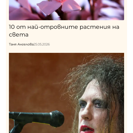
10 от най-отровните растения на
света
Таня Ангелова
25.05.2026