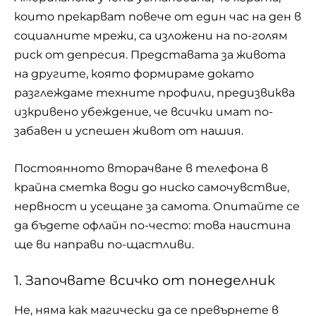
които прекарват повече от един час на ден в
социалните мрежи, са изложени на по-голям
риск от депресия. Представата за живота
на другите, която формираме докато
разглеждаме техните профили, предизвиква
изкривено убеждение, че всички имат по-
забавен и успешен живот от нашия.
Постоянното вторачване в телефона в
крайна сметка води до ниско самочувствие,
нервност и усещане за самота. Опитайте се
да бъдете офлайн по-често: това наистина
ще ви направи по-щастливи.
1. Започвате всичко от понеделник
Не, няма как магически да се превърнете в