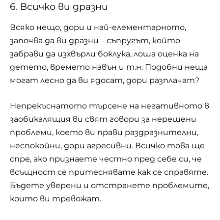
6. Всичко ви дразни
Всяко нещо, дори и най-елементарното,
започва да ви дразни – съпругът, който
забрави да изхвърли боклука, лоша оценка на
детето, времето навън и т.н. Подобни неща
могат лесно да ви ядосат, дори разплачат?
Непрекъснатото търсене на негативното в
заобикалящия ви свят говори за нерешени
проблеми, което ви прави раздразнителни,
неспокойни, дори агресивни. Всичко това ще
спре, ако признаете честно пред себе си, че
всъщност се притеснявате как се справяте.
Бъдете уверени и отстранете проблемите,
които ви тревожат.