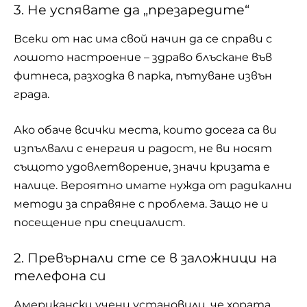
3. Не успявате да „презаредите“
Всеки от нас има свой начин да се справи с
лошото настроение – здраво блъскане във
фитнеса, разходка в
парка
, пътуване извън
града.
Ако обаче всички места, които досега са ви
изпълвали с енергия и радост, не ви носят
същото удовлетворение, значи кризата е
налице. Вероятно имате нужда от радикални
методи за справяне с проблема. Защо не и
посещение при специалист.
2. Превърнали сте се в заложници на
телефона си
Американски учени установили, че хората,