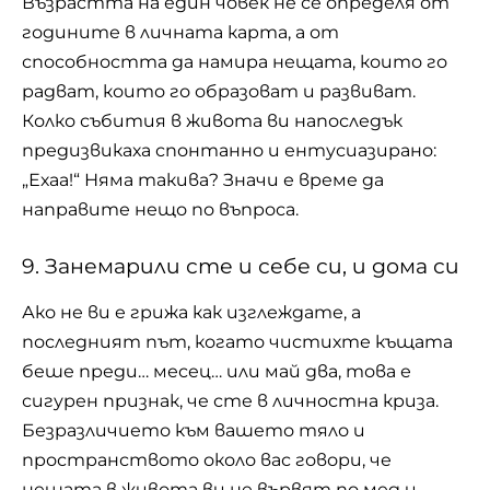
Възрастта на един човек не се определя от
годините в личната карта, а от
способността да намира нещата, които го
радват, които го образоват и развиват.
Колко събития в живота ви напоследък
предизвикаха спонтанно и ентусиазирано:
„Ехаа!“ Няма такива? Значи е време да
направите нещо по въпроса.
9. Занемарили сте и себе си, и дома си
Ако не ви е грижа как изглеждате, а
последният път, когато
чистихте
къщата
беше преди… месец… или май два, това е
сигурен признак, че сте в личностна криза.
Безразличието към вашето тяло и
пространството около вас говори, че
нещата в живота ви не вървят по мед и