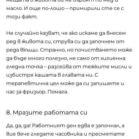
масло. И още по-лошо – примирили сте се с
този факт.
Не случайно казват, че ако искаме да внесем
ред в живота си, струва си да започнем от
реда вкъщи. Странно, но почистването може
да бъде много полезно, не само от хигиенна
гледна точка – разсейва от тежките мисли и
избистря кашата в главата ни. С
терапевтична цел може да си запишете и
час за фризьор. Помага.
8. Мразите работата си
Да, да, да! Работният ден едва е започнал, а
вие вече гледате часовника и пресмятате