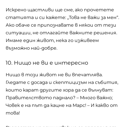
Искрено щастливи ще сме, ако прочетете
статията и си кажете: „Това не важи за мен“.
Ако обаче се припознавате в някои от тези
ситуации, не отлагайте важните решения.
Имаме един
живот
, нека го изживеем
възможно най-добре.
10. Нищо не ви е интересно
Нищо в този живот не ви впечатлява.
Гледате с досада и скептицизъм на събития,
които карат другите хора да се вълнуват:
Правителството паднало? – Много важно;
Човек е на път да кацне на Марс! – И какво от
това!