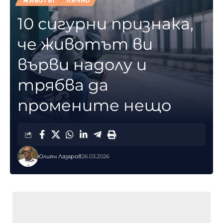
ЖИВОТЪТ
ЛИЧНО
10 сигурни признака,
че животът ви
върви надолу и
трябва да
промените нещо
Юлиян Лазаров
26.03.2026