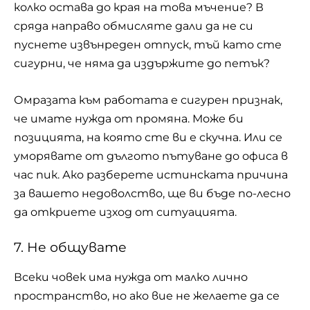
колко остава до края на това мъчение? В
сряда направо обмисляте дали да не си
пуснете извънреден отпуск, тъй като сте
сигурни, че няма да издържите до петък?
Омразата към работата е сигурен признак,
че имате нужда от промяна. Може би
позицията, на която сте ви е скучна. Или се
уморявате от дългото пътуване до офиса в
час пик. Ако разберете истинската причина
за вашето недоволство, ще ви бъде по-лесно
да откриете изход от ситуацията.
7. Не общувате
Всеки човек има нужда от малко лично
пространство, но ако вие не желаете да се