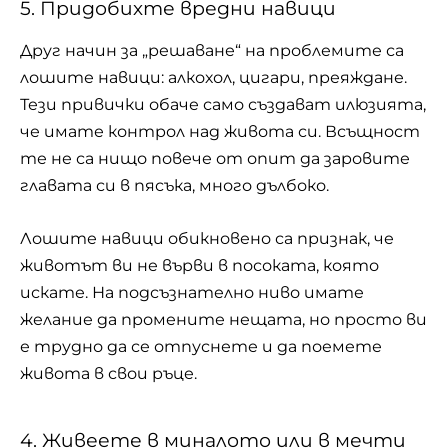
5. Придобихте вредни навици
Друг начин за „решаване“ на проблемите са
лошите навици:
алкохол
, цигари, преяждане.
Тези привички обаче само създават илюзията,
че имате контрол над живота си. Всъщност
те не са нищо повече от опит да заровите
главата си в пясъка, много дълбоко.
Лошите навици обикновено са признак, че
животът ви не върви в посоката, която
искате. На подсъзнателно ниво имате
желание да промените нещата, но просто ви
е трудно да се отпуснете и да поемете
живота в свои ръце.
4. Живеете в миналото или в мечти