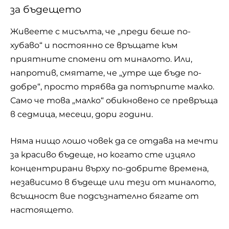
за бъдещето
Живеете с мисълта, че „преди беше по-
хубаво“ и постоянно се връщате към
приятните спомени от миналото. Или,
напротив, смятате, че „утре ще бъде по-
добре“, просто трябва да потърпите малко.
Само че това „малко“ обикновено се превръща
в седмица, месеци, дори години.
Няма нищо лошо човек да се отдава на мечти
за красиво бъдеще, но когато сте изцяло
концентрирани върху по-добрите времена,
независимо в бъдеще или тези от миналото,
всъщност вие подсъзнателно бягате от
настоящето.