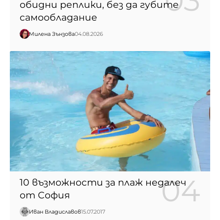
обидни реплики, без да губите
самообладание
Милена Зънзова
04.08.2026
10 възможности за плаж недалеч
от София
Иван Владиславов
15.07.2017