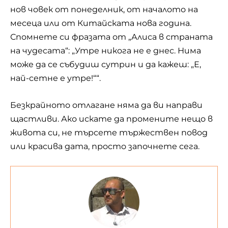
нов човек от
понеделник
, от началото на
месеца или от Китайската нова година.
Спомнете си фразата от „Алиса в страната
на чудесата“: „Утре никога не е днес. Нима
може да се събудиш сутрин и да кажеш: „Е,
най-сетне е утре!““.
Безкрайното отлагане няма да ви направи
щастливи. Ако искате да промените нещо в
живота си, не търсете тържествен повод
или красива дата, просто започнете сега.