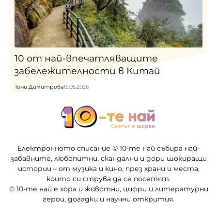
10 от най-впечатляващите
забележителности в Китай
Тони Димитрова
15.05.2026
Електронното списание © 10-те най събира най-
забавните, любопитни, скандални и дори шокиращи
истории – от музика и кино, през храни и места,
които си струва да се посетят.
© 10-те най е хора и животни, цифри и литературни
герои, догадки и научни открития.