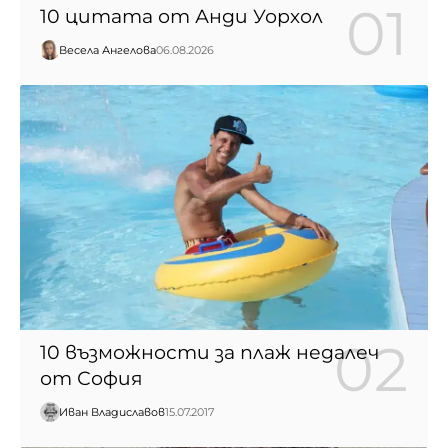
10 цитата от Анди Уорхол
Весела Ангелова
06.08.2026
10 възможности за плаж недалеч
от София
Иван Владиславов
15.07.2017