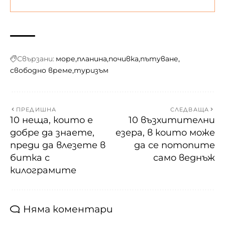
Свързани:
море
планина
почивка
пътуване
свободно време
туризъм
ПРЕДИШНА
СЛЕДВАЩА
10 неща, които е
10 възхитителни
добре да знаете,
езера, в които може
преди да влезете в
да се потопите
битка с
само веднъж
килограмите
Няма коментари