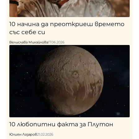
10 начина да преоткриеш времето
със себе си
Велислава Михайлова
17.06.2026
10 любопитни факта за Плутон
Юлиян Лазаров
21.02.2026