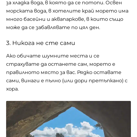
за хладка вода, в която да се потопи. Освен
морската вода, в хотелите край морето има
много басейни и аквапаркове, в които също
може да се забавлявате по цял ден.
3. Никога не сте сами
Ако обичате шумните места и се
страхувате да останете сам, морето е
правилното място за вас. Рядко оставате
сами, винаги е пълно (или дори претъпкано) с
хора.