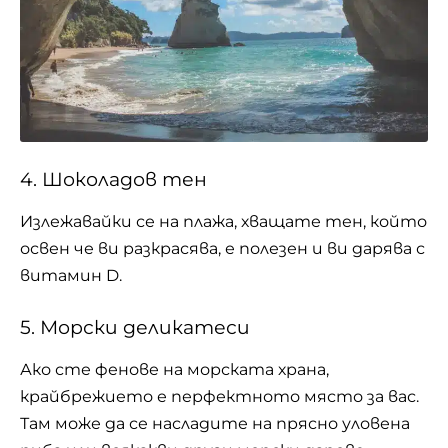
4. Шоколадов тен
Излежавайки се на плажа, хващате тен, който
освен че ви разкрасява, е полезен и ви дарява с
витамин D.
5. Морски деликатеси
Ако сте фенове на морската храна,
крайбрежието е перфектното място за вас.
Там може да се насладите на прясно уловена