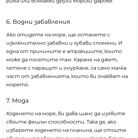
риба или всякакви други
морски дарове
.
6. Водни забавления
Ако отидете на море, ще останете с
изключително забавни и хубави спомени. И
една от причините е атракциите, които
може да посетите там. Каране на джет,
летене с парашут и гмуркане, са само малка
част от забавленията, които ви очакват на
морето.
7. Мода
Ходенето на море, ви дава шанс да изявите
своите фешън способности. Така де, ако
изберете ходенето на планина, ще стоите