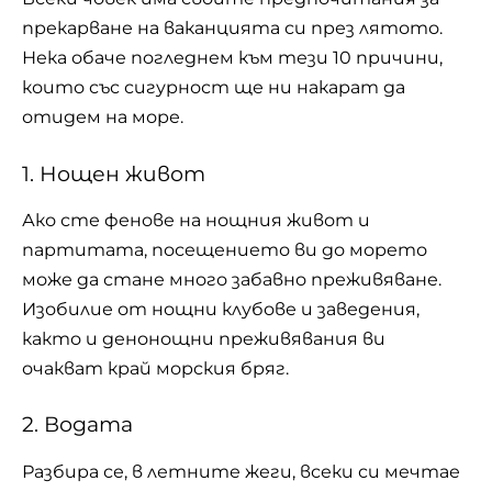
прекарване на ваканцията си през лятото.
Нека обаче погледнем към тези 10 причини,
които със сигурност ще ни накарат да
отидем на море.
1. Нощен живот
Ако сте фенове на нощния живот и
партитата, посещението ви до морето
може да стане много забавно преживяване.
Изобилие от нощни клубове и заведения,
както и денонощни преживявания ви
очакват край морския бряг.
2. Водата
Разбира се, в летните жеги, всеки си мечтае