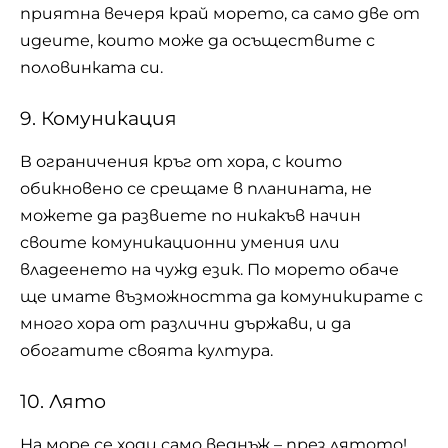
приятна вечеря край морето, са само две от
идеите, които може да осъществите с
половинката си.
9. Комуникация
В ограничения кръг от хора, с които
обикновено се срещаме в планината, не
можете да развиете по никакъв начин
своите комуникационни умения или
владеенето на чужд език. По морето обаче
ще имате възможността да комуникирате с
много хора от различни държави, и да
обогатите своята култура.
10. Лято
На море се ходи само веднъж – през лятото!