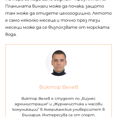
Планината винаги може да почака, защото
там може да отидете целогодишно. Лятото
е само няколко месеца и точно през тези
месеци може да се възползвате от
морската
вода
.
Виктор Велев
Виктор Велев е студент по „Бизнес
администрация“ и „Журналистика и масови
комуникации“ в Американския университет в
България. Интересува се от спорт.