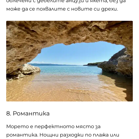
облечени с дебелите анцузи и якета, без да
може да се похвалите с новите си дрехи.
8. Романтика
Морето е перфектното място за
романтика. Нощни разходки по плажа или