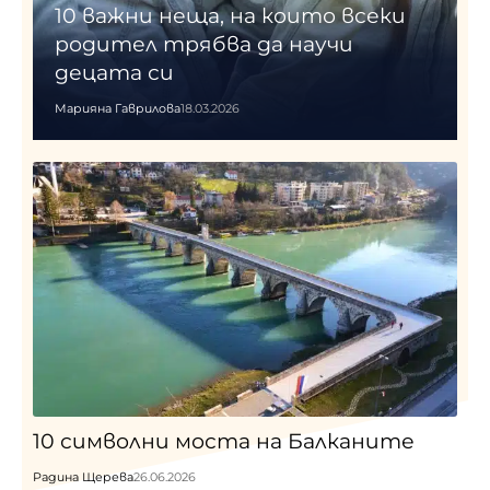
10 важни неща, на които всеки
родител трябва да научи
децата си
Марияна Гаврилова
18.03.2026
10 символни моста на Балканите
Радина Щерева
26.06.2026