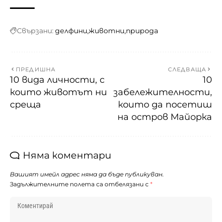
Свързани:
делфини
животни
природа
ПРЕДИШНА
СЛЕДВАЩА
10 вида личности, с
10
които животът ни
забележителности,
среща
които да посетиш
на остров Майорка
Няма коментари
Вашият имейл адрес няма да бъде публикуван.
Задължителните полета са отбелязани с
*