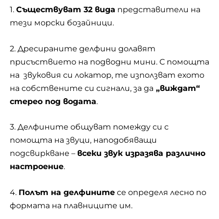
1.
Съществуват 32 вида
представители на
тези морски бозайници.
2. Дресираните делфини долавят
присъствието на подводни мини. С помощта
на звуковия си локатор, те използват ехото
на собствените си сигнали, за да
„виждат“
стерео под водата
.
3. Делфините общуват помежду си с
помощта на
звуци
, наподобяващи
подсвиркване –
всеки звук изразява различно
настроение
.
4.
Полът на делфините
се определя лесно по
формата на плавниците им.