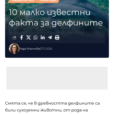
ЛЮБОПИТНО
ПРИРОДА
10 малко известни
факта за делфините
Рада Манчева
27.11.2025
Смята се, че в древността делфините са
били сухоземни животни, от рода на