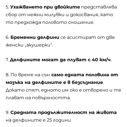
5.
Ухажването при двойките
представлява
сбор от нежни милувки и докосвания, като
то предхожда половото сношение.
6.
Бременни делфини
се асистират от две
женски „акушерки“.
7.
Делфините могат да плуват с 40 км/ч
.
8. По време на сън
само едната половина от
мозъка на делфините е в безсъзнание
.
Докато спят, едното им око е отворено и те
плават на повърхността.
9.
Средната продължителност на живота
на делфините е 25 години.