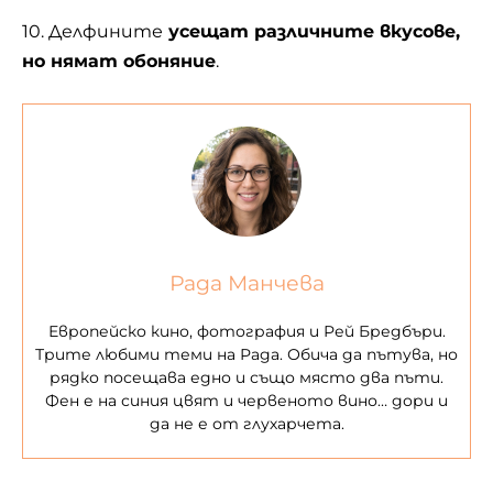
10. Делфините
усещат различните вкусове,
но нямат обоняние
.
Рада Манчева
Европейско кино, фотография и Рей Бредбъри.
Трите любими теми на Рада. Обича да пътува, но
рядко посещава едно и също място два пъти.
Фен е на синия цвят и червеното вино… дори и
да не е от глухарчета.