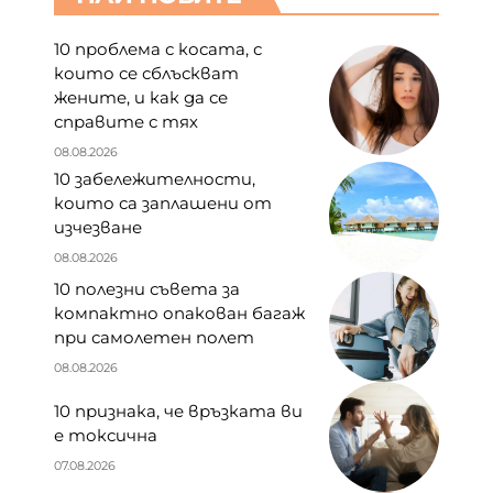
10 проблема с косата, с
които се сблъскват
жените, и как да се
справите с тях
08.08.2026
10 забележителности,
които са заплашени от
изчезване
08.08.2026
10 полезни съвета за
компактно опакован багаж
при самолетен полет
08.08.2026
10 признака, че връзката ви
е токсична
07.08.2026