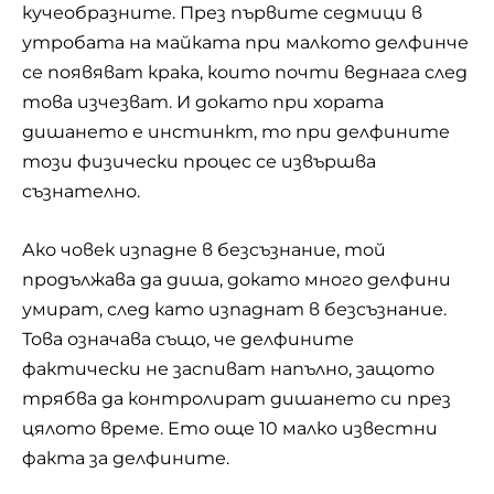
кучеобразните. През първите седмици в
утробата на майката при малкото делфинче
се появяват крака, които почти веднага след
това изчезват. И докато при хората
дишането е инстинкт, то при делфините
този физически процес се извършва
съзнателно.
Ако човек изпадне в безсъзнание, той
продължава да диша, докато много делфини
умират, след като изпаднат в безсъзнание.
Това означава също, че делфините
фактически не заспиват напълно, защото
трябва да контролират дишането си през
цялото време. Ето още 10 малко известни
факта за делфините.