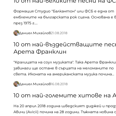
10 от най-великите песни на Ф
Формация Студио "Балкантон" или ФСБ е една от
емблемите на българската рок сцена. Основана е 
през 1975 г.…
Даниел Михайлов
21.08.2018
10 от най-въздействащите пес
Арета Франклин
"Кралицата на соул музиката". Така Арета Франкли
завинаги ще остане в сърцата на меломаните по
света. Иконата на американската музика почина…
Даниел Михайлов
16.08.2018
10 от най-големите хитове на 
На 20 април 2018 година шведският диджей и про
Авичи (Avicii) почина на 28 години. Тъжната новина