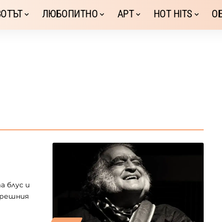
ОТЪТ
ЛЮБОПИТНО
АРТ
HOT HITS
О
а блус и
трешния