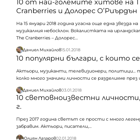
10 от най-големите хитове на 
Cranberries и Долорес О’Риърдън
На 15 януари 2018 година угасна още една звезда на
музикалния небосклон. Вокалистката на ирландска
The Cranberries – Долорес…
Даниел Михайлов
15.01.2018
10 популярни българи, с които се
Актьори, музиканти, телевизионери, политици... 
колко много значими личности се разделихме през
Даниел Михайлов
03.01.2018
10 световноизвестни личности, 
г.
През 2017 година светът се прости с много легенд
забравим. Актьори, писатели,…
Юлиян Лазаров
02.01.2018