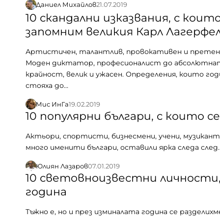
Даниел Михайлов
21.07.2019
10 скандални изказвания, с коит
запомним великия Карл Лагерфе
Артистичен, талантлив, провокативен и претен
Моден диктатор, професионалист до абсолютна
крайност, велик и ужасен. Определения, които го
стояха до…
Мис ИнГа
19.02.2019
10 популярни българи, с които с
Актьори, спортисти, бизнесмени, учени, музикант
много именити българи, оставили ярка следа след
Юлиян Лазаров
07.01.2019
10 световноизвестни личности, 
година
Тъжно е, но и през изминалата година се разделих