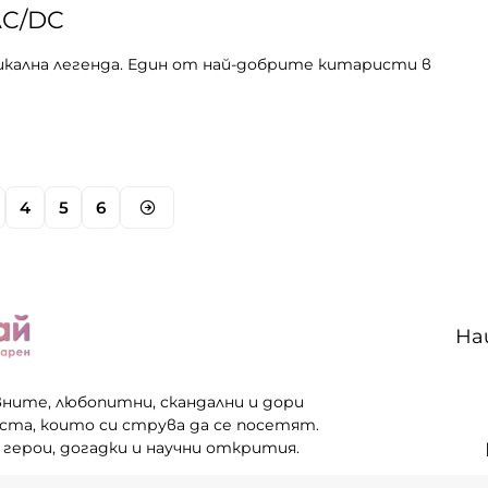
AC/DC
зикална легенда. Един от най-добрите китаристи в
4
5
6
На
вните, любопитни, скандални и дори
еста, които си струва да се посетят.
 герои, догадки и научни открития.