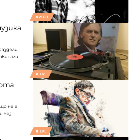
AVICII
музика
раздели,
завинаги
R.I.P.
вота
що не е
. Без
R.I.P.