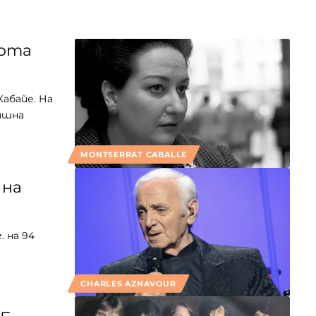
вота
абайе. На
дишна
MONTSERRAT CABALLE
 на
 на 94
CHARLES AZNAVOUR