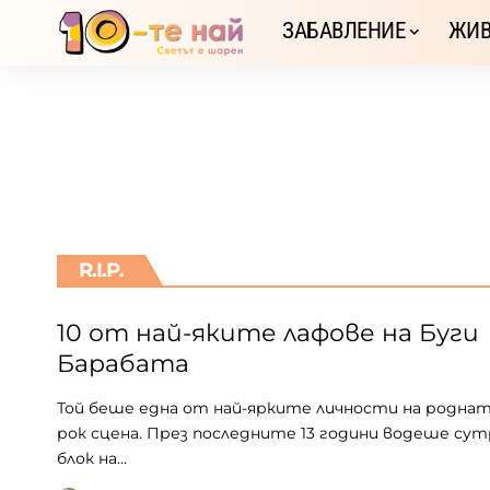
ЗАБАВЛЕНИЕ
ЖИВ
R.I.P.
10 от най-яките лафове на Буги
Барабата
Той беше една от най-ярките личности на роднат
рок сцена. През последните 13 години водеше су
блок на…