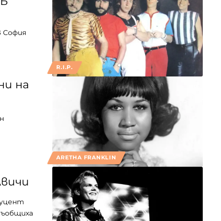
СБ
в София
R.I.P.
ни на
н
ARETHA FRANKLIN
Авичи
дуцент
 съобщиха