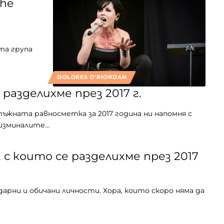
The
та група
DOLORES O'RIORDAN
 разделихме през 2017 г.
тъжната равносметка за 2017 година ни напомня с
 изминалите…
с които се разделихме през 2017
арни и обичани личности. Хора, които скоро няма да