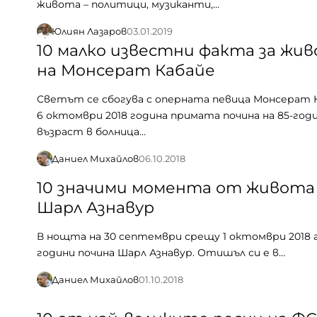
живота – политици, музиканти,…
Юлиян Лазаров
03.01.2019
10 малко известни факта за жи
на Монсерат Кабайе
Светът се сбогува с оперната певица Монсерат К
6 октомври 2018 година примата почина на 85-го
възраст в болница…
Даниел Михайлов
06.10.2018
10 значими момента от живота
Шарл Азнавур
В нощта на 30 септември срещу 1 октомври 2018 г.
години почина Шарл Азнавур. Отишъл си е в…
Даниел Михайлов
01.10.2018