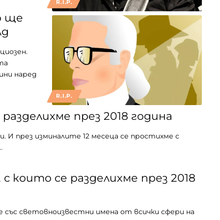
R.I.P.
о ще
лд
циозен.
та
дини наред
R.I.P.
е разделихме през 2018 година
и. И през изминалите 12 месеца се простихме с
…
с които се разделихме през 2018
ме със световноизвестни имена от всички сфери на