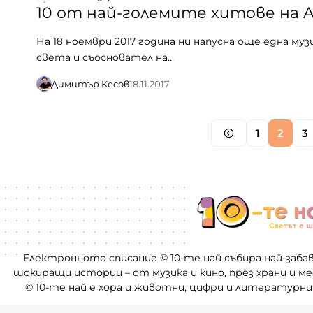
10 от най-големите хитове на 
На 18 ноември 2017 година ни напусна още една му
света и съосновател на…
Димитър Кесов
18.11.2017
1
2
3
Електронното списание © 10-те най събира най-заба
шокиращи истории – от музика и кино, през храни и м
© 10-те най е хора и животни, цифри и литературни