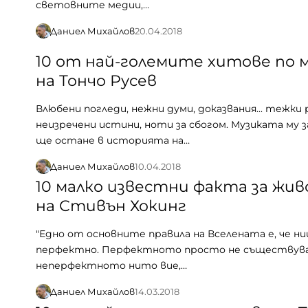
световните медии,…
Даниел Михайлов
20.04.2018
10 от най-големите хитове по 
на Тончо Русев
Влюбени погледи, нежни думи, доказвания... тежки 
неизречени истини, ноти за сбогом. Музиката му 
ще остане в историята на…
Даниел Михайлов
10.04.2018
10 малко известни факта за жи
на Стивън Хокинг
"Едно от основните правила на Вселената е, че ни
перфектно. Перфектното просто не съществува
неперфектното нито вие,…
Даниел Михайлов
14.03.2018