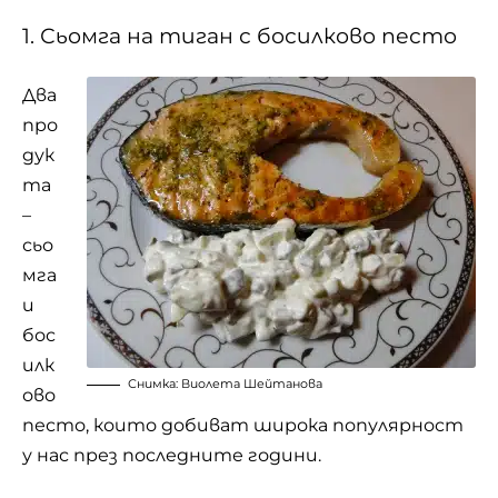
1. Сьомга на тиган с босилково песто
Два
про
дук
та
–
сьо
мга
и
бос
илк
Снимка: Виолета Шейтанова
ово
песто, които добиват широка популярност
у нас през последните години.