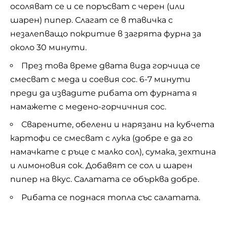
осоляват се и се поръсват с черен (или
шарен) пипер. Слагат се в тавичка с
незалепващо покритие в загрята фурна за
около 30 минути.
През това време двата вида горчица се
смесват с меда и соевия сос. 6-7 минути
преди да извадите рибата от фурната я
намажете с медено-горчичния сос.
Сварените, обелени и нарязани на кубчета
картофи се смесват с лука (добре е да го
намачкате с ръце с малко сол), сумака, зехтина
и лимоновия сок. Добавят се сол и шарен
пипер на вкус. Салатата се обърква добре.
Рибата се поднася топла със салатата.