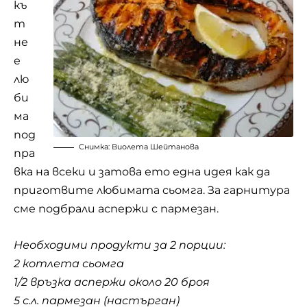
къ
т
не
е
лю
би
ма
под
Снимка: Виолета Шейтанова
пра
вка на всеки и затова ето една идея как да
приготвите любимата сьомга. За гарнитура
сме подбрали аспержи с пармезан.
Необходими продукти за 2 порции:
2 котлета сьомга
1/2 връзка аспержи около 20 броя
5 с.л. пармезан (настърган)