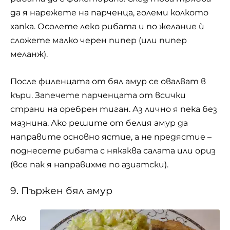
да я нарежете на парченца, големи колкото
хапка. Осолете леко рибата и по желание ѝ
сложете малко черен пипер (или пипер
меланж).
После филенцата от бял амур се овалват в
къри. Запечете парченцата от всички
страни на оребрен тиган. Аз лично я пека без
мазнина. Ако решите от белия амур да
направите основно ястие, а не предястие –
поднесете рибата с някаква салата или ориз
(все пак я направихме по азиатски).
9. Пържен бял амур
Ако