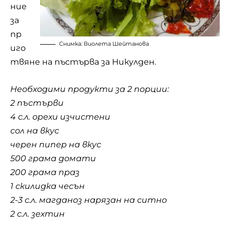
ние
за
пр
Снимка: Виолета Шейтанова
иго
твяне на пъстърва за Никулден.
Необходими продукти за 2 порции:
2 пъстърви
4 с.л. орехи изчистени
сол на вкус
черен пипер на вкус
500 грама домати
200 грама праз
1 скилидка чесън
2-3 с.л. магданоз нарязан на ситно
2 с.л. зехтин