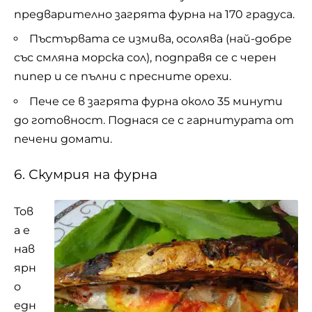
предварително загрята фурна на 170 градуса.
Пъстървата се измива, осолява (най-добре
със смляна морска сол), подправя се с черен
пипер и се пълни с пресните орехи.
Пече се в загрята фурна около 35 минути
до готовност. Поднася се с гарнитурата от
печени домати.
6. Скумрия на фурна
Тов
а е
нав
ярн
о
едн