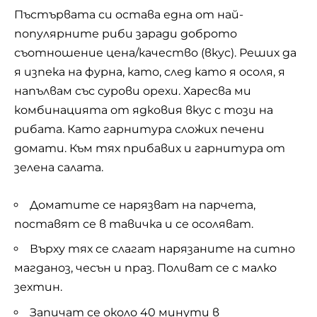
Пъстървата си остава една от най-
популярните риби заради доброто
съотношение цена/качество (вкус). Реших да
я изпека на фурна, като, след като я осоля, я
напълвам със сурови орехи. Харесва ми
комбинацията от ядковия вкус с този на
рибата. Като гарнитура сложих печени
домати. Към тях прибавих и гарнитура от
зелена салата.
Доматите се нарязват на парчета,
поставят се в тавичка и се осоляват.
Върху тях се слагат нарязаните на ситно
магданоз, чесън и праз. Поливат се с малко
зехтин.
Запичат се около 40 минути в