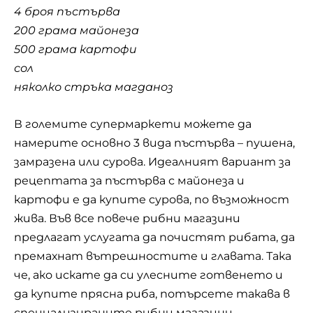
4 броя пъстърва
200 грама майонеза
500 грама картофи
сол
няколко стръка магданоз
В големите супермаркети можете да
намерите основно 3 вида пъстърва – пушена,
замразена или сурова. Идеалният вариант за
рецептата за пъстърва с майонеза и
картофи е да купите сурова, по възможност
жива. Във все повече рибни магазини
предлагат услугата да почистят рибата, да
премахнат вътрешностите и главата. Така
че, ако искате да си улесните готвенето и
да купите прясна риба, потърсете такава в
специализираните рибни магазини.