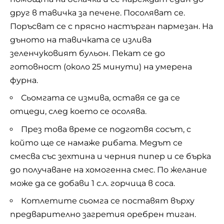
друг в тавичка за печене. Посоляват се.
Поръсват се с прясно настърган пармезан. На
дъното на тавичката се излива
зеленчуковият бульон. Пекат се до
готовност (около 25 минути) на умерена
фурна.
Сьомгата се измива, оставя се да се
отцеди, след което се осолява.
През това време се подготвя сосът, с
който ще се намаже рибата. Медът се
смесва със зехтина и черния пипер и се бърка
до получаване на хомогенна смес. По желание
може да се добави 1 с.л. горчица в соса.
Котлетите сьомга се поставят върху
предварително загретия оребрен тиган.