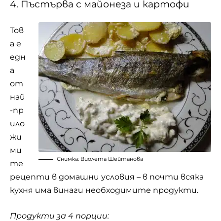
4. Пъстърва с майонеза и картофи
Тов
а е
едн
а
от
най
-пр
ило
жи
ми
Снимка: Виолета Шейтанова
те
рецепти в домашни условия – в почти всяка
кухня има винаги необходимите продукти.
Продукти за 4 порции: