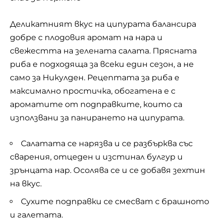
Деликатният вкус на ципурата балансира
добре с плодовия аромат на нара и
свежестта на зелената салата. Прясната
риба е подходяща за всеки един сезон, а не
само за Никулден. Рецептата за риба е
максимално простичка, обогатена е с
ароматите от подправките, които са
използвани за панирането на ципурата.
Салатата се нарязва и се разбърква със
сварения, отцеден и изстинал булгур и
зрънцата нар. Осолява се и се добавя зехтин
на вкус.
Сухите подправки се смесват с брашното
и галетата.