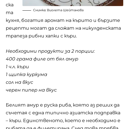
ска
Снимка: Виолета Шейтанова
та
кухня, богатия аромат на кърито и бързите
рецепти могат да сложат на никулденската
трапеза рибни хапки с къри.
Необходими продукти за 2 порции:
400 грама филе от бял амур
1 ч.л. къри
1 щипка куркума
сол на вкус
черен пипер на вкус
Белият амур е руска риба, която аз реших да
съчетая с една типично азиатска подправка
– къри. Единственото, което е необходимо е
рибата да е филетирана. След това трябва