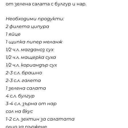
от зелена салата с булгур и нар.
Необходими продукти:
2 филета ципура
1 яйце
1 щипка пипер меланж
1/2 ч.л. магданоз сух
1/2 ч.л. мащерка суха
1/2 ч.л. кориандър сух
2-3 с.л. брашно
2-3 с.л. галета
1 зелена салата
4 с.л. булгур
3-4 с.л. зърна от нар
сол на вкус
1-2 с.л. зехтин за салатата
олио за пържене