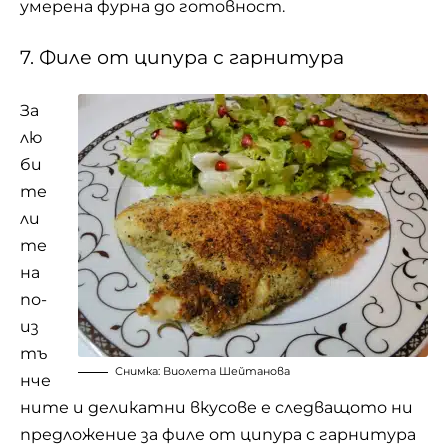
умерена фурна до готовност.
7. Филе от ципура с гарнитура
За
лю
би
те
ли
те
на
по-
из
тъ
Снимка: Виолета Шейтанова
нче
ните и деликатни вкусове е следващото ни
предложение за филе от ципура с гарнитура