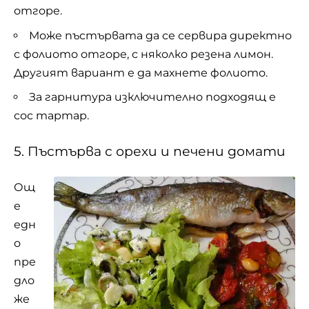
отгоре.
Може пъстървата да се сервира директно
с фолиото отгоре, с няколко резена лимон.
Другият вариант е да махнете фолиото.
За гарнитура изключително подходящ е
сос тартар.
5. Пъстърва с орехи и печени домати
Ощ
е
едн
о
пре
дло
же