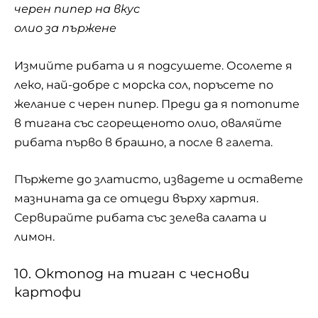
черен пипер на вкус
олио за пържене
Измийте рибата и я подсушете. Осолете я
леко, най-добре с морска сол, поръсете по
желание с черен пипер. Преди да я потопите
в тигана със сгорещеното олио, оваляйте
рибата първо в брашно, а после в галета.
Пържете до златисто, извадете и оставете
мазнината да се отцеди върху хартия.
Сервирайте рибата със зелева салата и
лимон.
10. Октопод на тиган с чеснови
картофи