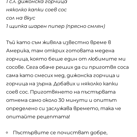
1 с.л. дижонска горчица
няколко капки соев сос
сол на вкус
1 щипка шарен пипер (прясно смлян)
Тъй като съм живяла известно време в
Америка, там открих готовата медена
горчица, която беше един от любимите ми
сосове. Сега обаче реших да си приготвя соса
сама като смесих мед, дижонска горчица и
горчица на зърна. Добавих и няколко капки
соев сос. Приготвянето на пъстървата
отнема само около 30 минути и опитът
определено си заслужава времето, така че
опитайте рецептата!
Пъстървите се почистват добре,