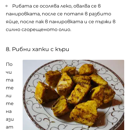
Рибата се осолява леко, овалва се в
панировката, после се потапя в разбито
яйце, после пак в панировката и се пържи в
силно сгорещеното олио.
8. Рибни хапки с къри
По
чи
та
те
ли
те
на
ази
ат