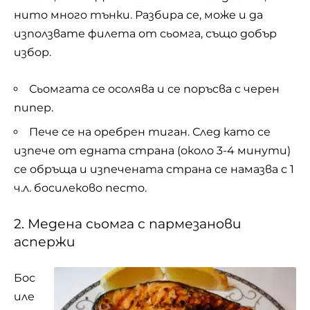
нито много тънки. Разбира се, може и да
използвате филета от сьомга, също добър
избор.
Сьомгата се осолява и се поръсва с черен
пипер.
Пече се на оребрен тиган. След като се
изпече от едната страна (около 3-4 минути)
се обръща и изпечената страна се намазва с 1
ч.л. босилеково песто.
2. Медена сьомга с пармезанови
аспержи
Бос
иле