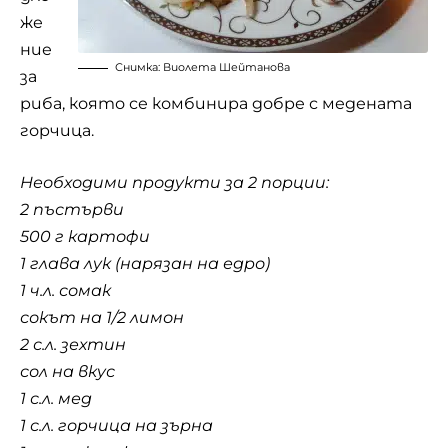
же
ние
Снимка: Виолета Шейтанова
за
риба, която се комбинира добре с медената
горчица.
Необходими продукти за 2 порции:
2 пъстърви
500 г картофи
1 глава лук (нарязан на едро)
1 ч.л. сомак
сокът на 1/2 лимон
2 с.л. зехтин
сол на вкус
1 с.л. мед
1 с.л. горчица на зърна