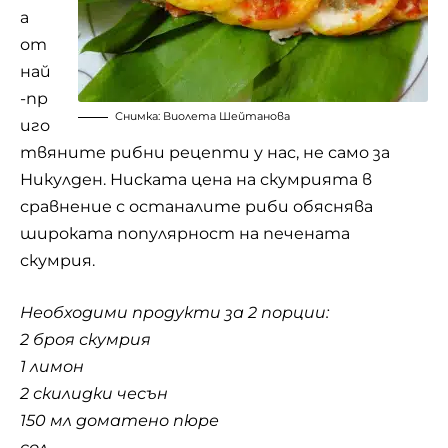
а
от
най
-пр
Снимка: Виолета Шейтанова
иго
твяните рибни рецепти у нас, не само за
Никулден. Ниската цена на скумрията в
сравнение с останалите риби обяснява
широката популярност на печената
скумрия.
Необходими продукти за 2 порции:
2 броя скумрия
1 лимон
2 скилидки чесън
150 мл доматено пюре
сол