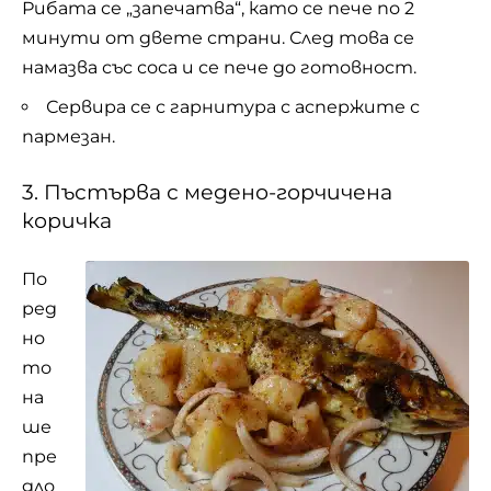
Рибата се „запечатва“, като се пече по 2
минути от двете страни. След това се
намазва със соса и се пече до готовност.
Сервира се с гарнитура с аспержите с
пармезан.
3. Пъстърва с медено-горчичена
коричка
По
ред
но
то
на
ше
пре
дло