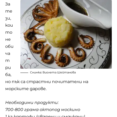
За
те
зи,
кои
то
не
оби
ча
т
ри
Снимка: Виолета Шейтанова
ба,
но пък са страстни почитатели на
морските дарове.
Необходими продукти:
700-800 грама октопод москино
1 кг картофи (сварени и смачкани)