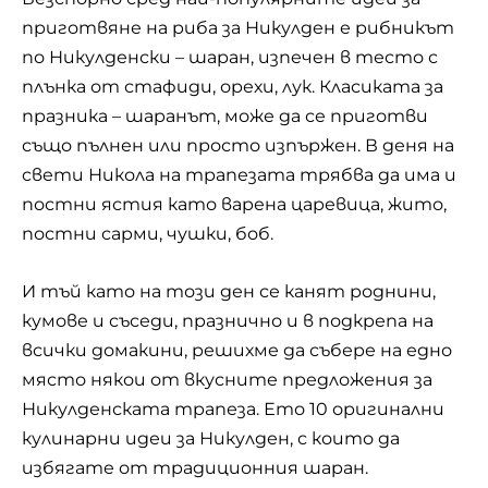
приготвяне на риба за
Никулден
е рибникът
по Никулденски – шаран, изпечен в тесто с
плънка от стафиди, орехи, лук. Класиката за
празника – шаранът, може да се приготви
също пълнен или просто изпържен. В деня на
свети Никола на трапезата трябва да има и
постни ястия като варена царевица, жито,
постни сарми, чушки, боб.
И тъй като на този ден се канят роднини,
кумове и съседи, празнично и в подкрепа на
всички домакини, решихме да събере на едно
място някои от вкусните предложения за
Никулденската трапеза. Ето 10 оригинални
кулинарни идеи за Никулден, с които да
избягате от традиционния шаран.