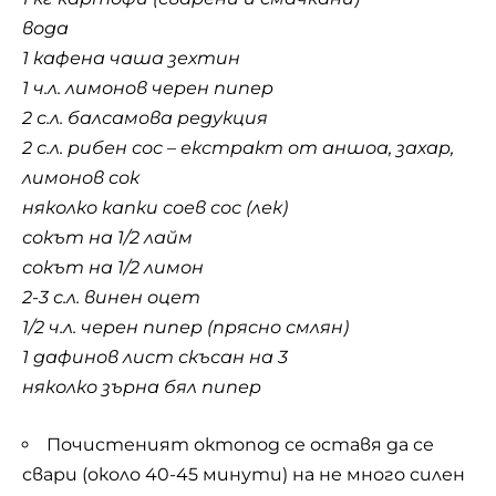
вода
1 кафена чаша зехтин
1 ч.л. лимонов черен пипер
2 с.л. балсамова редукция
2 с.л. рибен сос – екстракт от аншоа, захар,
лимонов сок
няколко капки соев сос (лек)
сокът на 1/2 лайм
сокът на 1/2 лимон
2-3 с.л. винен оцет
1/2 ч.л. черен пипер (прясно смлян)
1 дафинов лист скъсан на 3
няколко зърна бял пипер
Почистеният
октопод
се оставя да се
свари (около 40-45 минути) на не много силен