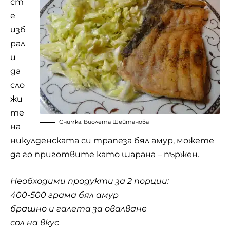
ст
е
изб
рал
и
да
сло
жи
те
Снимка: Виолета Шейтанова
на
никулденската си трапеза бял амур, можете
да го приготвите като шарана – пържен.
Необходими продукти за 2 порции:
400-500 грама бял амур
брашно и галета за овалване
сол на вкус