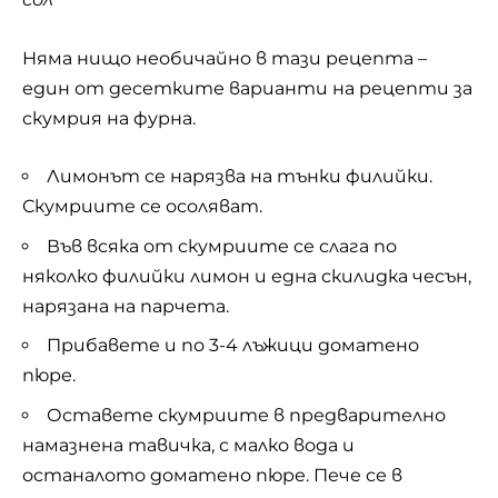
Няма нищо необичайно в тази рецепта –
един от десетките варианти на рецепти за
скумрия на фурна.
Лимонът се нарязва на тънки филийки.
Скумриите се осоляват.
Във всяка от скумриите се слага по
няколко филийки лимон и една скилидка чесън,
нарязана на парчета.
Прибавете и по 3-4 лъжици доматено
пюре.
Оставете скумриите в предварително
намазнена тавичка, с малко вода и
останалото доматено пюре. Пече се в