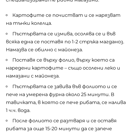
Картофите се почистват и се нарязват
на тънки колелца.
Пъстървата се измива, осолява се и във
всяка една се поставя по 1-2 стръка магданоз.
Намазва се обилно с майонеза.
Поставя се върху фолио, върху което са
наредени картофите – също осолени леко и
намазани с майонеза.
Пъстървата се завива във фолиото и се
пече на умерена фурна около 25 минути. В
тавичката, в която се пече рибата, се налива
1 ч.ч. вода.
После фолиото се разтваря и се оставя
рибата за още 15-20 минути да се запече