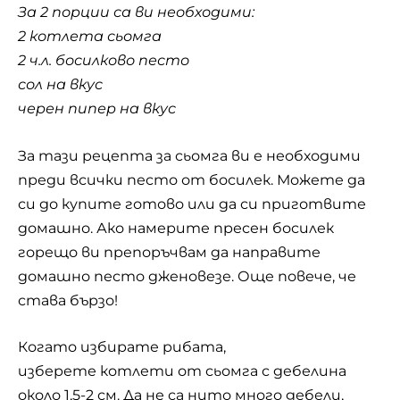
За 2 порции са ви необходими:
2 котлета сьомга
2 ч.л. босилково песто
сол на вкус
черен пипер на вкус
За тази рецепта за сьомга ви е необходими
преди всички песто от босилек. Можете да
си до купите готово или да си приготвите
домашно. Ако намерите пресен босилек
горещо ви препоръчвам да направите
домашно песто дженовезе. Още повече, че
става бързо!
Когато избирате рибата,
изберете котлети от сьомга с дебелина
около 1,5-2 см. Да не са нито много дебели,