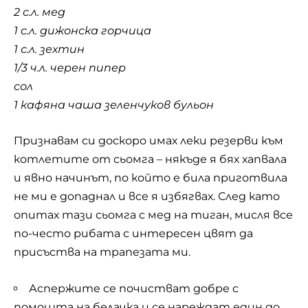
2 с.л. мед
1 с.л. дижонска горчица
1 с.л. зехтин
1/3 ч.л. черен пипер
сол
1 кафяна чаша зеленчуков бульон
Признавам си доскоро имах леки резерви към
котлетите от сьомга – някъде я бях хапвала
и явно начинът, по който е била приготвила
не ми е допаднал и все я избягвах. След като
опитах тази сьомга с мед на тиган, мисля все
по-често рибата с интересен цвят да
присъства на трапезата ми.
Аспержите се почистват добре с
помощта на белачка и се нареждат един до