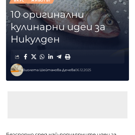
ВКУС
ЖИВОТЪТ
10 оригинални
кулинарни идеи за
Никулден
Виолета Шейтанова-Дечева
06.12.2025
Безспорно сред най-популярните идеи за