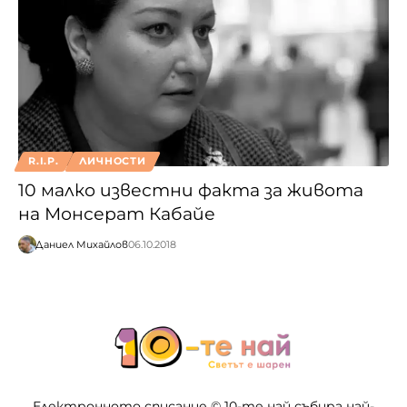
R.I.P.
ЛИЧНОСТИ
10 малко известни факта за живота
на Монсерат Кабайе
Даниел Михайлов
06.10.2018
Електронното списание © 10-те най събира най-