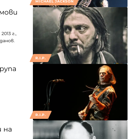
MICHAEL JACKSON
лмови
013 г.,
данов.
R.I.P.
група
R.I.P.
 на