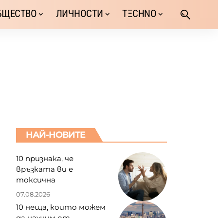
БЩЕСТВО
ЛИЧНОСТИ
TΞCHNO
НАЙ-НОВИТЕ
10 признака, че
връзката ви е
токсична
07.08.2026
10 неща, които можем
да научим от