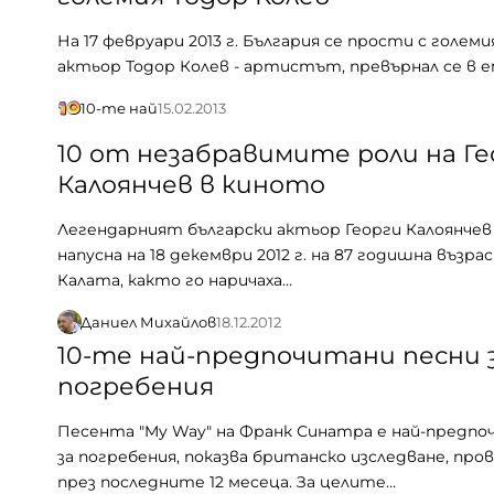
На 17 февруари 2013 г. България се прости с големи
актьор Тодор Колев - артистът, превърнал се в 
10-те най
15.02.2013
10 от незабравимите роли на Ге
Калоянчев в киното
Легендарният български актьор Георги Калоянчев
напусна на 18 декември 2012 г. на 87 годишна възра
Калата, както го наричаха…
Даниел Михайлов
18.12.2012
10-те най-предпочитани песни 
погребения
Песента "My Way" на Франк Синатра е най-предп
за погребения, показва британско изследване, про
през последните 12 месеца. За целите…