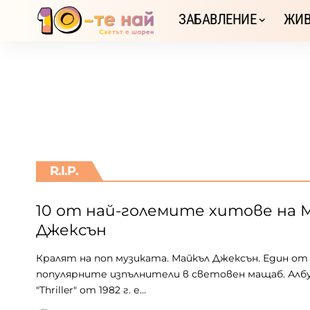
ЗАБАВЛЕНИЕ
ЖИВ
R.I.P.
10 от най-големите хитове на 
Джексън
Кралят на поп музиката. Майкъл Джексън. Един от 
популярните изпълнители в световен мащаб. Алб
"Thriller" от 1982 г. е…