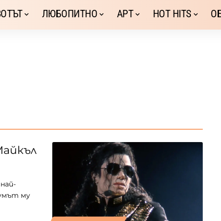
ОТЪТ
ЛЮБОПИТНО
АРТ
HOT HITS
О
Майкъл
най-
умът му