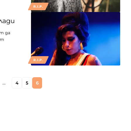
R.I.P.
лади
ат да
ят
R.I.P.
…
4
5
6