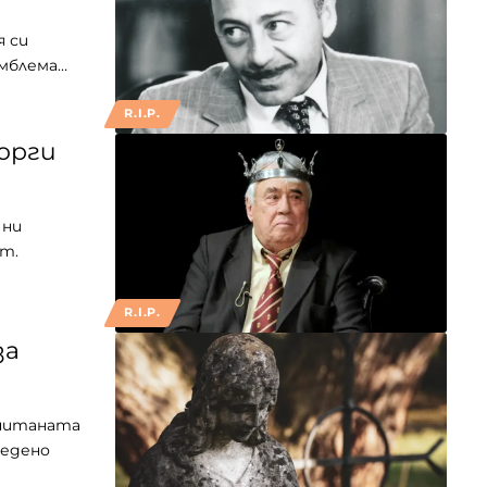
я си
емблема…
R.I.P.
орги
 ни
ст.
R.I.P.
за
очитаната
ведено