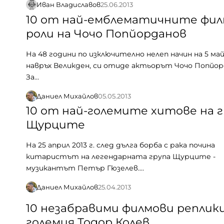
Иван Владиславов
25.06.2013
10 от най-емблематичните фи
роли на Чочо Попйорданов
На 48 години по изключително нелеп начин на 5 май 2
навръх Великден, си отиде актьорът Чочо Попйор
За…
Даниел Михайлов
05.05.2013
10 от най-големите хитове на 
Щурците
На 25 април 2013 г. след дълга борба с рака почина
китаристът на легендарната група Щурците -
музикантът Петър Гюзелев.…
Даниел Михайлов
25.04.2013
10 незабравими филмови реплики
големия Тодор Колев