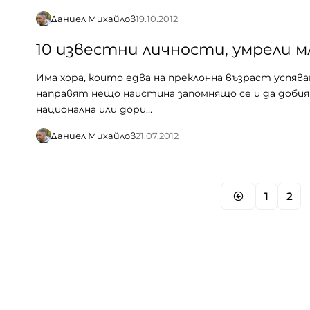
Даниел Михайлов
19.10.2012
10 известни личности, умрели м
Има хора, които едва на преклонна възраст успяв
направят нещо наистина запомнящо се и да доби
национална или дори…
Даниел Михайлов
21.07.2012
1
2