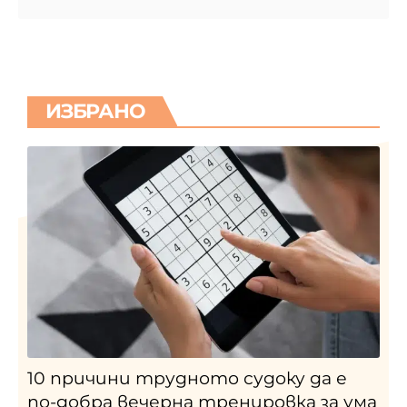
ИЗБРАНО
10 причини трудното судоку да е
по-добра вечерна тренировка за ума