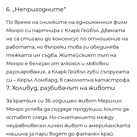
6. „Непригодните“
По време на снимките на едноименния филм
Монро си партнира с Кларк Гейбъл. Двамата
не са стигали до консенсус по отношение на
работата, но въпреки това ги обединява
тежката им съдба. Житейският път на
Монро е белязан от алкохол и любовни
разочарования, а Кларк Гейбъл губи съпругата
си – Керъл Ломбард, в самолетна катастрофа.
7. Холивуд, разбивачът на животи
За краткия си 36-годишен живот Мерилин
Монро успява да създаде продукции, които да
оставят следа. Но съчетанието между
неуравновесен личен живот и американската
машина за пари водят до фатален край.