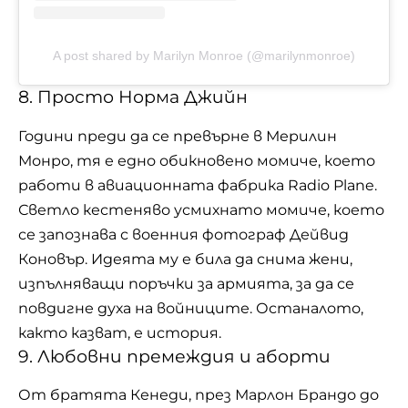
A post shared by Marilyn Monroe (@marilynmonroe)
8. Просто Норма Джийн
Години преди да се превърне в Мерилин
Монро, тя е едно обикновено момиче, което
работи в авиационната фабрика Radio Plane.
Светло кестеняво усмихнато момиче, което
се запознава с военния фотограф Дейвид
Коновър. Идеята му е била да снима жени,
изпълняващи поръчки за армията, за да се
повдигне духа на войниците. Останалото,
както казват, е история.
9. Любовни премеждия и аборти
От братята Кенеди, през Марлон Брандо до