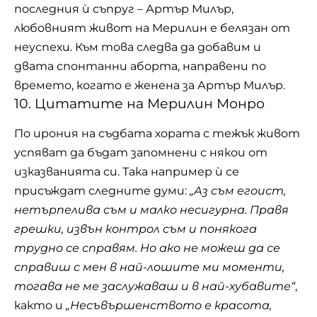
последния ѝ съпруг – Артър Милър,
любовният живот на Мерилин е белязан от
неуспехи. Към това следва да добавим и
двата спонтанни аборта, направени по
времето, когато е женена за Артър Милър.
10. Цитатите на Мерилин Монро
По ирония на съдбата хората с тежък живот
успяват да бъдат запомнени с някои от
изказванията си. Така например ѝ се
присъждат следните думи:
„Аз съм егоист,
нетърпелива съм и малко несигурна. Правя
грешки, извън контрол съм и понякога
трудно се справям. Но ако не можеш да се
справиш с мен в най-лошите ми моменти,
тогава не ме заслужаваш и в най-хубавите“
,
както и
„Несъвършенството е красота,