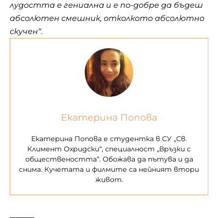
лудостта е
гениална
и е по-добре да бъдеш
абсолютен смешник, отколкото абсолютно
скучен“
.
Екатерина Попова
Екатерина Попова е студентка в СУ „Св.
Климент Охридски“, специалност „Връзки с
обществеността“. Обожава да пътува и да
снима. Кучетата и филмите са нейният втори
живот.