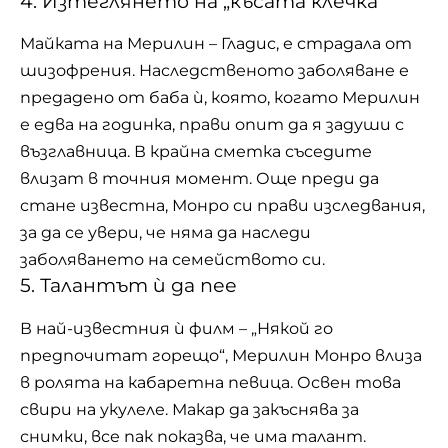
4. Изтеглянето на „късата клечка“
Майката на Мерилин – Гладис, е страдала от
шизофрения. Наследственото заболяване е
предадено от баба ѝ, която, когато Мерилин
е едва на годинка, прави опит да я задуши с
възглавница. В крайна сметка съседите
влизат в точния момент. Още преди да
стане известна, Монро си прави изследвания,
за да се увери, че няма да наследи
заболяването на семейството си.
5. Талантът ѝ да пее
В най-известния ѝ филм – „
Някой го
предпочитат горещо
“, Мерилин Монро влиза
в ролята на кабаретна певица. Освен това
свири на укулеле. Макар да закъснява за
снимки, все пак показва, че има талант.