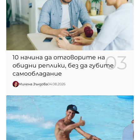
10 начина да отговорите на
обидни реплики, без да губите
самообладание
Милена Зънзова
04.08.2026