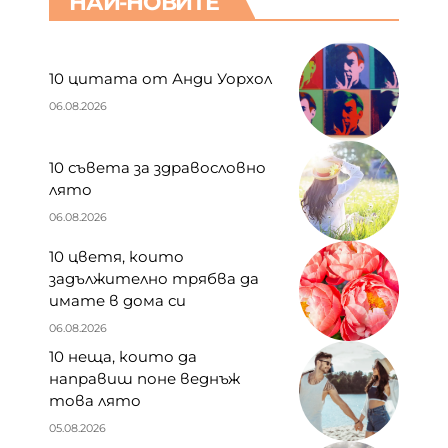
НАЙ-НОВИТЕ
10 цитата от Анди Уорхол
06.08.2026
10 съвета за здравословно
лято
06.08.2026
10 цветя, които
задължително трябва да
имате в дома си
06.08.2026
10 неща, които да
направиш поне веднъж
това лято
05.08.2026