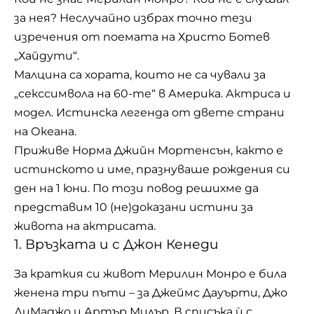
за нея? Неслучайно избрах точно тези
изречения от поемата на
Христо Ботев
„Хайдути“.
Малцина са хората, които не са чували за
„секссимвола на 60-те“ в Америка. Актриса и
модел. Истинска легенда от двете страни
на Океана.
Приживе Норма Джийн Мортенсън, както е
истинското и име, празнуваше рождения си
ден на 1 юни. По този повод решихме да
представим 10 (не)доказани истини за
живота на актрисата.
1. Връзката и с Джон Кенеди
За краткия си живот Мерилин Монро е била
женена три пъти – за Джеймс Дауърти, Джо
ДиМаджо и Артър Милър. В списъка ѝ с