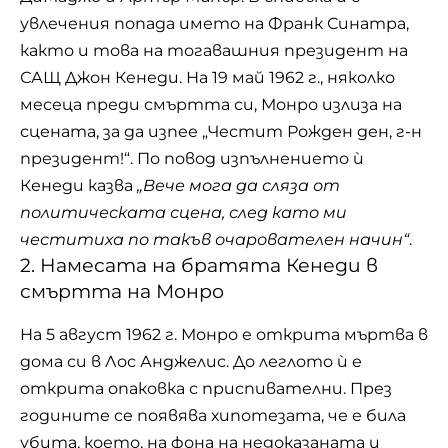
увлечения попада името на Франк Синатра,
както и това на тогавашния президент на
САЩ Джон Кенеди. На 19 май 1962 г., няколко
месеца преди смъртта си, Монро излиза на
сцената, за да изпее „Честит Рожден ден, г-н
президент!“. По повод изпълнението ѝ
Кенеди казва
„Вече мога да сляза от
политическата сцена, след като ми
честитиха по такъв очарователен начин“
.
2. Намесата на братята Кенеди в
смъртта на Монро
На 5 август 1962 г. Монро е открита мъртва в
дома си в Лос Анджелис. До леглото ѝ е
открита опаковка с приспивателни. През
годините се появява хипотезата, че е била
убита, което, на фона на недоказаната и