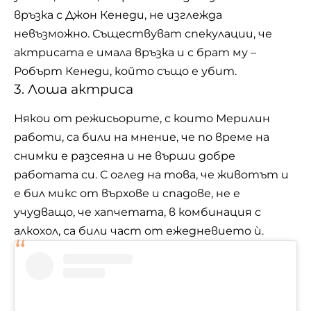
връзка с Джон Кенеди, не изглежда
невъзможно. Съществуват спекулации, че
актрисата е имала връзка и с брат му –
Робърт Кенеди, който също е убит.
3. Лоша актриса
Някои от режисьорите, с които Мерилин
работи, са били на мнение, че по време на
снимки е разсеяна и не върши добре
работата си. С оглед на това, че животът и
е бил микс от върхове и спадове, не е
учудващо, че хапчетата, в комбинация с
алкохол, са били част от ежедневието ѝ.