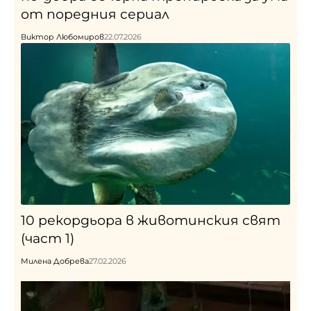
от поредния сериал
Виктор Любомиров
22.07.2026
10 рекордьора в животинския свят
(част 1)
Милена Добрева
27.02.2026