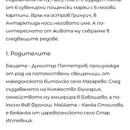
от 6 сувенирни пощенски марки с 6 негови
картини. Връх на остров Гринуич, в
Антарктида носи неговото име. А по-
интересното от живота му събрахме в
следващите редове.
1. Родителите
Бащата – Димитър Поппетров, произхожда
от род на потомствени свещеници, от
македонското битолско село Магарево. След
създаването на Княжество България,
семейството му емигрира в Бобошево, а по-
късно във Фролош. Майката – Камка Стоилова,
е бежанка от царевоселското село Стар
Истевник.