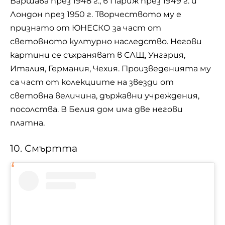
Варшава през 1948 г., в Париж през 1949 г. и
Лондон през 1950 г. Творчеството му е
признато от ЮНЕСКО за част от
световното културно наследство. Негови
картини се съхраняват в САЩ, Унгария,
Италия, Германия, Чехия. Произведенията му
са част от колекциите на звезди от
световна величина, държавни учреждения,
посолства. В Белия дом има две негови
платна.
10. Смъртта