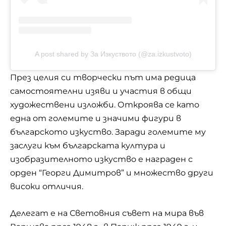
A post shared by За Изкуството (@za.izkustvoto)
През целия си творчески път има редица
самостоятелни изяви и участия в общи
художествени изложби. Откроява се като
една от големите и значими фигури в
българското изкуство. Заради големите му
заслуги към българската култура и
изобразителното изкуство е награден с
орден “Георги Димитров” и множество други
високи отличия.
Делегат е на Световния съвет на мира във