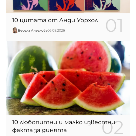
10 цитата от Анди Уорхол
Весела Ангелова
06.08.2026
10 любопитни и малко известни
факта за динята