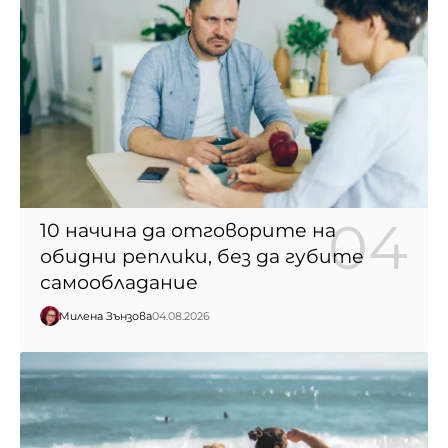
10 начина да отговорите на
обидни реплики, без да губите
самообладание
Милена Зънзова
04.08.2026