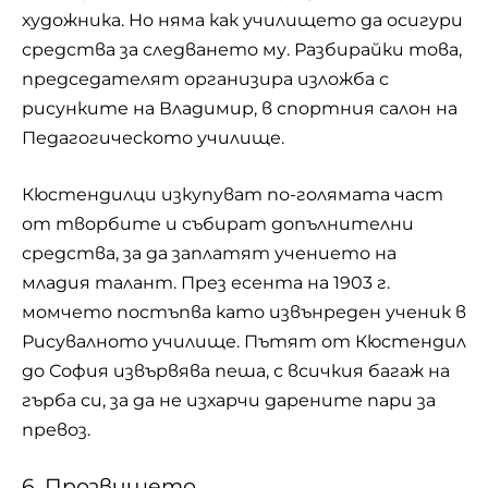
художника. Но няма как училището да осигури
средства за следването му. Разбирайки това,
председателят организира изложба с
рисунките на Владимир, в спортния салон на
Педагогическото училище.
Кюстендилци изкупуват по-голямата част
от творбите и събират допълнителни
средства, за да заплатят учението на
младия талант. През есента на 1903 г.
момчето постъпва като извънреден ученик в
Рисувалното училище. Пътят от Кюстендил
до София извървява пеша, с всичкия багаж на
гърба си, за да не изхарчи дарените пари за
превоз.
6. Прозвището