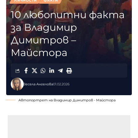
ЛИЧНОСТИ
ФАКТИ
10 любопитни факта
за Владимир
Димитров –
Майстора
Весела Ангелова
01.02.2026
Автопортрет на Владимир Димитров - Майстора