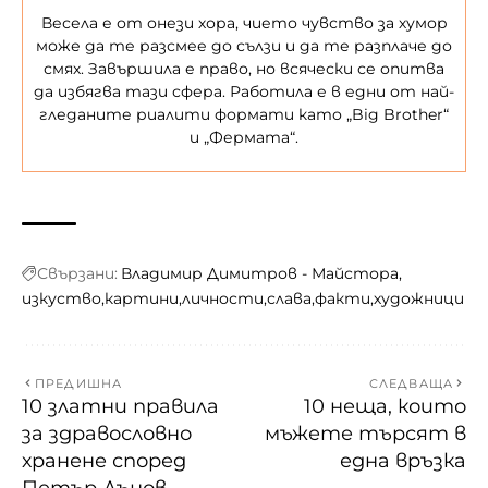
Весела е от онези хора, чието чувство за хумор
може да те разсмее до сълзи и да те разплаче до
смях. Завършила е право, но всячески се опитва
да избягва тази сфера. Работила е в едни от най-
гледаните риалити формати като „Big Brother“
и „Фермата“.
Свързани:
Владимир Димитров - Майстора
изкуство
картини
личности
слава
факти
художници
ПРЕДИШНА
СЛЕДВАЩА
10 златни правила
10 неща, които
за здравословно
мъжете търсят в
хранене според
една връзка
Петър Дънов