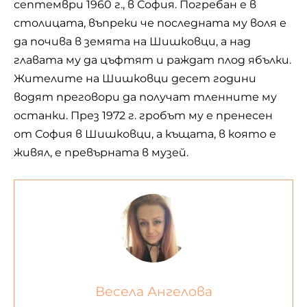
септември 1960 г., в София. Погребан е в
столицата, въпреки че последната му воля е
да почива в земята на Шишковци, а над
главата му да цъфтят и раждат плод ябълки.
Жителите на Шишковци десет години
водят преговори да получат тленните му
останки. През 1972 г. гробът му е пренесен
от София в Шишковци, а къщата, в която е
живял, е превърната в музей.
Весела Ангелова