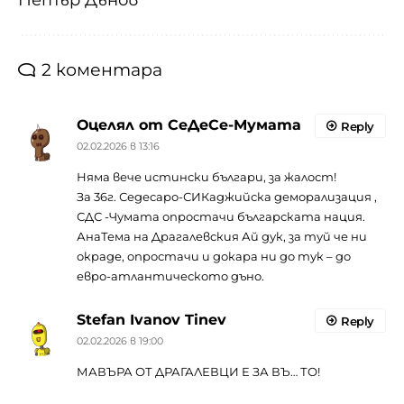
2 коментара
Оцелял от СеДеСе-Мумата
Reply
02.02.2026 в 13:16
Няма вече истински българи, за жалост!
За 36г. Седесаро-СИКаджийска деморализация ,
СДС -Чумата опростачи българската нация.
АнаТема на Драгалевския Ай дук, за туй че ни
окраде, опростачи и докара ни до тук – до
евро-атлантическото дъно.
Stefan Ivanov Tinev
Reply
02.02.2026 в 19:00
МАВЪРА ОТ ДРАГАЛЕВЦИ Е ЗА ВЪ… ТО!