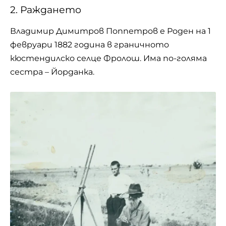
2. Раждането
Владимир Димитров Поппетров е Роден на 1
февруари 1882 година в граничното
кюстендилско селце Фролош. Има по-голяма
сестра – Йорданка.