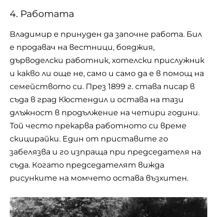
4. Работата
Владимир е принуден да започне работа. Бил
е продавач на вестници, бояджия,
дърводелски работник, хотелски прислужник
и какво ли още не, само и само да е в помощ на
семейството си. През 1899 г. става писар в
съда в град Кюстендил и остава на тази
длъжност в продължение на четири години.
Той често прекарва работното си време
скицирайки. Един от приставите го
забелязва и го изпраща при председателя на
съда. Когато председателят вижда
рисунките на момчето остава възхитен.