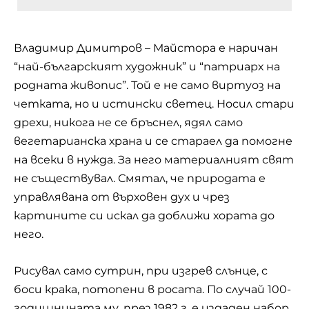
Владимир Димитров – Майстора е наричан
“най-българският художник” и “патриарх на
родната живопис”. Той е не само виртуоз на
четката, но и истински светец. Носил стари
дрехи, никога не се бръснел, ядял само
вегетарианска храна и се стараел да помогне
на всеки в нужда. За него материалният свят
не съществувал. Смятал, че природата е
управлявана от върховен дух и чрез
картините си искал да доближи хората до
него.
Рисувал само сутрин, при изгрев слънце, с
боси крака, потопени в росата. По случай 100-
годишнината му, през 1982 г. е издаден набор