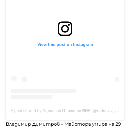
View this post on Instagram
A post shared by Радослав Първанов 📷👑 (@radoslav_parvanov_photography)
Владимир Димитров – Майстора умира на 29