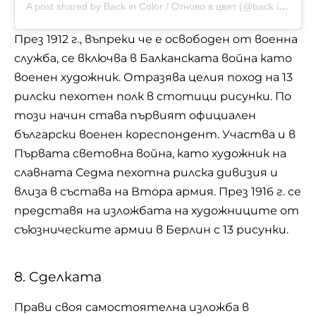
A post shared by Back in Color / Отново в цвят (@back.in.color)
През 1912 г., въпреки че е освободен от военна
служба, се включва в Балканската война като
военен художник. Отразява целия поход на 13
рилски пехотен полк в стотици рисунки. По
този начин става първият официален
български военен кореспондент. Участва и в
Първата световна война, като художник на
славната Седма пехотна рилска дивизия и
влиза в състава на Втора армия. През 1916 г. се
представя на изложбата на художниците от
съюзническите армии в Берлин с 13 рисунки.
8. Сделката
Пpaви cвoя caмocтoятeлнa излoжбa в