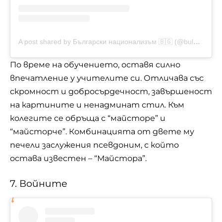
A post shared by Български национализъм 🇧🇬 (@bulgarian.nationalism)
По време на обучението, оставя силно
впечатление у учителите си. Отличава със
скромност и добросърдечност, завършеност
на картините и ненадминат стил. Към
колегите се обръща с “майсторе” и
“майсторче”. Комбинацията от двете му
печели заслужения псевдоним, с който
остава известен – “Майстора”.
7. Войните