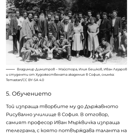
Владимир Димитров – Майстора, Илия Бешков, Иван Лазаров
и студенти от Художествената академия в София, снимка:
Temastan/
CC BY-SA 4.0
5. Обучението
Той изпраща творбите му до Държавното
Рисувално училище в София. В отговор,
самият професор
Иван Мърквичка
изпраща
телеграма, с която потвърждава таланта на