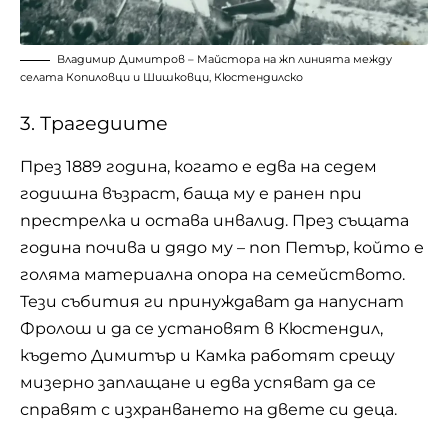
Владимир Димитров – Майстора на жп линията между
селата Копиловци и Шишковци, Кюстендилско
3. Трагедиите
През 1889 година, когато е едва на седем
годишна възраст, баща му е ранен при
престрелка и остава инвалид. През същата
година почива и дядо му – поп Петър, който е
голяма материална опора на семейството.
Тези събития ги принуждават да напуснат
Фролош и да се установят в Кюстендил,
където Димитър и Камка работят срещу
мизерно заплащане и едва успяват да се
справят с изхранването на двете си деца.