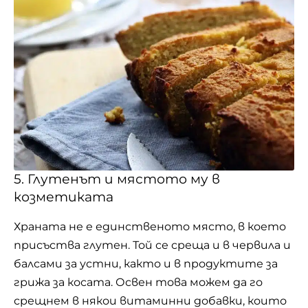
5. Глутенът и мястото му в
козметиката
Храната не е единственото място, в което
присъства глутен. Той се среща и в червила и
балсами за устни, както и в продуктите за
грижа за косата. Освен това можем да го
срещнем в някои витаминни добавки, които