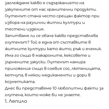
заглеждаме какво е съдържанието на
закупените от нас хранителни продукти.
Глутенът стана често срещан фактор при
избора на различни житни култури и
тестени изделия.
Запитваме ли се обаче какво представлява
глутенът? Той е една от съставките в
житните култури като жито, ръж и ечемик.
Има го също в макароните, кексовете и
зърнените закуски. Глутенът намира
приложение също в соевия сос, лютеницата,
кетчупа, в някои медикаменти и дори в
козметиката.
Днес ви представяме 10 любопитни факти за
глутена, които може би не знаете.
1. Лепило