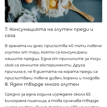
7. Консумацията на глутен преди и
сега
В храната ни днес присъства 40 пъти повече
глутен от тази, която са консумирали
нашите предци. Една от причините за този
скок са генните експерименти. Друга
причина е, че в диетата на хората преди са
присъствали повече дивеч, корени и плодове.
8. Ядем твърде много глутен
Средно за една година изяждаме около 65
килограма пшеница, а това означава твърде