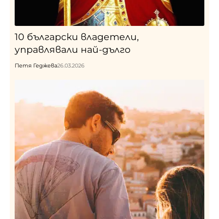
10 български владетели,
управлявали най-дълго
Петя Геджева
26.03.2026