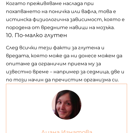
Когато преживяваме наслада при
похапването на
поничка
или вафла, това е
истинска физиологична зависимост, която е
породена от вредните навици на мозъка.
10. По-малко глутен
След всички тези факти за глутена и
вредата, която може да ни донесе можем да
опитаме да ограничим приема му за
известно време – например за седмица, две и
по този начин да пречистим организма си.
Диана Игнатова