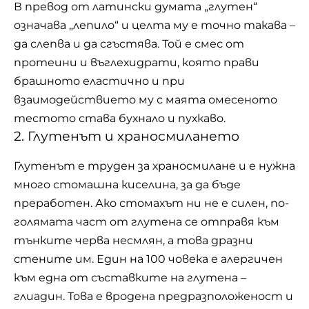
В превод от латински думата „глутен“
означава „лепило“ и целта му е точно такава –
да слепва и да сгъстява. Той е смес от
протеини
и въглехидрати, която прави
брашното еластично и при
взаимодействието му с маята омесеното
тестото става бухнало и пухкаво.
2. Глутенът и храносмилането
Глутенът е труден за храносмилане и е нужна
много стомашна киселина, за да бъде
преработен. Ако стомахът ни не е силен, по-
голямата част от глутена се отправя към
тънките черва несмлян, а това дразни
стените им. Един на 100 човека е алергичен
към една от съставките на глутена –
глиадин. Това е вродена предразположеност и