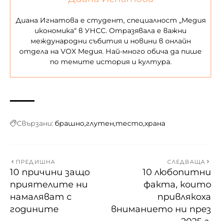
Диана Игнатова е студент, специалност „Медия
икономика“ в УНСС. Отразявала е важни
международни събития и новини в онлайн
отдела на VOX Медия. Най-много обича да пише
по темите история и култура.
Свързани:
брашно
глутен
тесто
храна
ПРЕДИШНА
СЛЕДВАЩА
10 причини защо
10 любопитни
приятелите ни
факта, които
намаляват с
привлякоха
годините
вниманието ни през