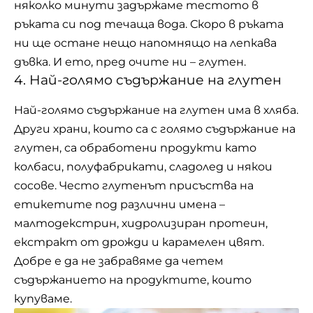
няколко минути задържаме тестото в
ръката си под течаща вода. Скоро в ръката
ни ще остане нещо напомнящо на лепкава
дъвка. И ето, пред очите ни – глутен.
4. Най-голямо съдържание на глутен
Най-голямо съдържание на глутен има в хляба.
Други храни, които са с голямо съдържание на
глутен, са обработени продукти като
колбаси, полуфабрикати, сладолед и някои
сосове. Често глутенът присъства на
етикетите под различни имена –
малтодекстрин, хидролизиран протеин,
екстракт от дрожди и карамелен цвят.
Добре е да не забравяме да четем
съдържанието на продуктите, които
купуваме.