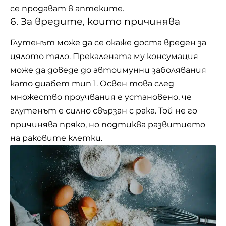
се продават в аптеките.
6. За вредите, които причинява
Глутенът може да се окаже доста вреден за
цялото тяло. Прекалената му консумация
може да доведе до автоимунни заболявания
като диабет тип 1. Освен това след
множество проучвания е установено, че
глутенът е силно свързан с рака. Той не го
причинява пряко, но подтиква развитието
на раковите клетки.