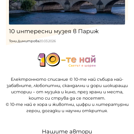
10 интересни музея в Париж
Тони Димитрова
20.03.2026
Електронното списание © 10-те най събира най-
забавните, любопитни, скандални и дори шокиращи
истории – от музика и кино, през храни и места,
които си струва да се посетят.
© 10-те най е хора и животни, цифри и литературни
герои, догадки и научни открития.
Нашите автори