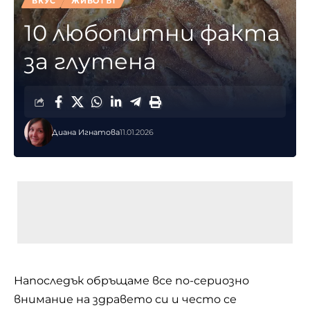
ВКУС
ЖИВОТЪТ
10 любопитни факта
за глутена
Диана Игнатова
11.01.2026
Напоследък обръщаме все по-сериозно
внимание на здравето си и често се