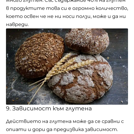
много глутен. Със съдържание 40% на глутен
в продуктите това си е огромно количество,
което освен че не ни носи ползи, може и да ни
навреди.
9. Зависимост към глутена
Действието на глутена може да се сравни с
опиати и дори да предизвика зависимост.