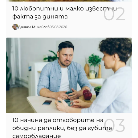
10 любопитни и малко известни
факта за динята
Даниел Михайлов
03.08.2026
10 начина да отговорите на
обидни реплики, без да губите
самообладание