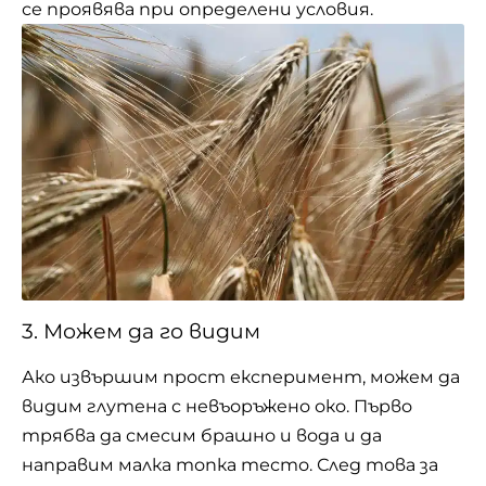
се проявява при определени условия.
3. Можем да го видим
Ако извършим прост експеримент, можем да
видим глутена с невъоръжено око. Първо
трябва да смесим брашно и вода и да
направим малка топка тесто. След това за