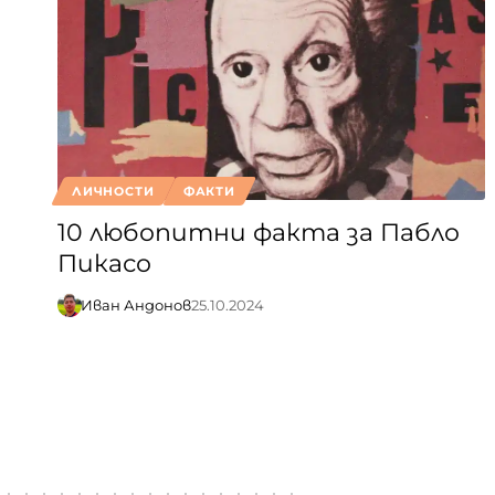
ЛИЧНОСТИ
ФАКТИ
10 любопитни факта за Пабло
Пикасо
Иван Андонов
25.10.2024