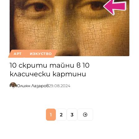
АРТ
ИЗКУСТВО
10 скрити тайни в 10
класически картини
Юлиян Лазаров
29.08.2024
1
2
3