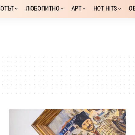
ОТЪТ
ЛЮБОПИТНО
АРТ
HOT HITS
О
и