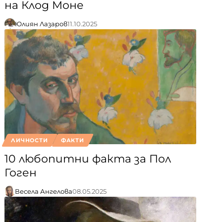
на Клод Моне
Юлиян Лазаров
11.10.2025
ЛИЧНОСТИ
ФАКТИ
10 любопитни факта за Пол
Гоген
Весела Ангелова
08.05.2025