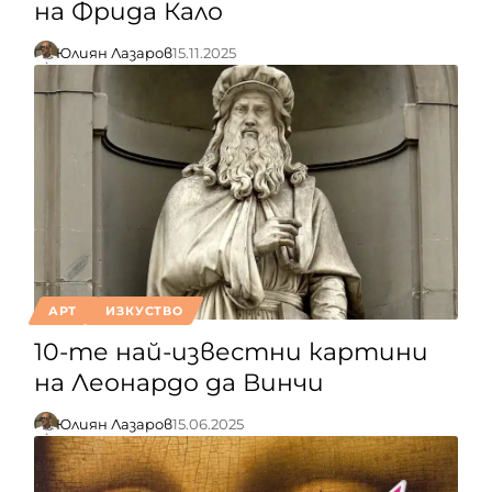
на Фрида Кало
Юлиян Лазаров
15.11.2025
АРТ
ИЗКУСТВО
10-те най-известни картини
на Леонардо да Винчи
Юлиян Лазаров
15.06.2025