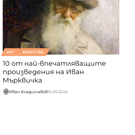
АРТ
ИЗКУСТВО
10 от най-впечатляващите
произведения на Иван
Мърквичка
Иван Владиславов
16.05.2024