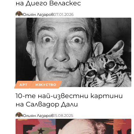
на Диего Веласкес
Юлиян Лазаров
07.01.2026
АРТ
ИЗКУСТВО
10-те най-известни картини
на Салвадор Дали
Юлиян Лазаров
15.08.2025