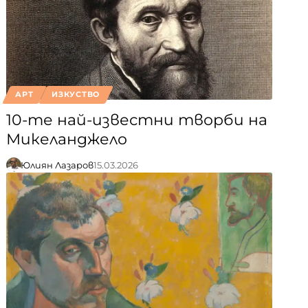
АРТ
ИЗКУСТВО
10-те най-известни творби на
Микеланджело
Юлиян Лазаров
15.03.2026