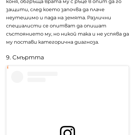
коня, обгръща врата му с ръце в опит да го
защити, след което започва да плаче
неутешимо и пада на земята. Различни
специалисти се опитват да опишат
състоянието му, но никой така и не успява да
му постави категорична диагноза.
9. Смъртта