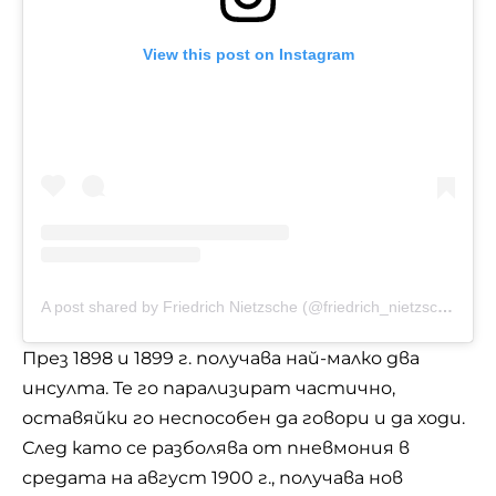
View this post on Instagram
A post shared by Friedrich Nietzsche (@friedrich_nietzsche.official)
През 1898 и 1899 г. получава най-малко два
инсулта. Те го парализират частично,
оставяйки го неспособен да говори и да ходи.
След като се разболява от пневмония в
средата на август 1900 г., получава нов