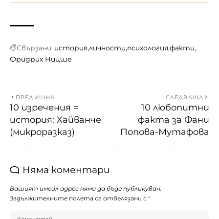
Свързани:
история
личности
психология
факти
Фридрих Ницше
ПРЕДИШНА
СЛЕДВАЩА
10 изречения =
10 любопитни
история: Хайванче
факта за Фани
(микроразказ)
Попова-Мутафова
Няма коментари
Вашият имейл адрес няма да бъде публикуван.
Задължителните полета са отбелязани с
*