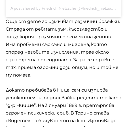
A post shared by Friedrich Nietzsche (@friedrich_nietzsche.official)
Още от дете го измъчват различни болежки.
Страда от ревматизъм, късогледство и
анизокория – различни по големина зеници.
Има проблеми със съня и мигрена, която
според неговите изчисления, трае около
една трета от годината. За да се справи с
тях, приема огромни дози опиум, но и той не
му помага.
Докато пребивава в Ница, сам си изписва
успокоителни, подписвайки рецептите като
“д-р Ницше”. На 3 януари 1889 г. претърпява
огромен психически срив. В Торино става
свидетел на бичуването на кон. Изтичва до