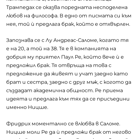
Трампедах се оказва поредната несподелена
любов на философа. В едно от писмата си към
нея, той ѝ предлага брак, който е отхвърлен.
Запознава се с Лу Андреас-Саломе, когато тя
е на 20, а той на 38. Тя е в компанията на
добрия му приятел Паул Ре, който вече ѝ е
предложил брак. Тя отвръща на това с
предложение да живеят и учат заедно като
брат и сестра, заедно с друг мъж, с когото да
създадат академична общност. Ре приема
идеята и предлага към тях да се присъедини
именно Ницше.
Фридрих моментално се влюбва в Саломе.
Ницше моли Ре да ѝ предложи брак от негово