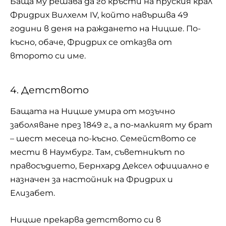
Баща му решава да го кръсти на пруския крал
Фридрих Вилхелм IV, който навършва 49
години в деня на раждането на Ницше. По-
късно, обаче, Фридрих се отказва от
второто си име.
4. Детството
Бащата на Ницше умира от мозъчно
заболяване през 1849 г., а по-малкият му брат
– шест месеца по-късно. Семейството се
мести в Наумбург. Там, съветникът по
правосъдието, Бернхард Дексел официално е
назначен за настойник на Фридрих и
Елизабет.
Ницше прекарва детството си в