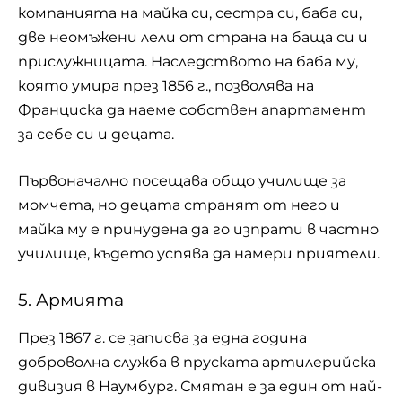
компанията на майка си, сестра си, баба си,
две неомъжени лели от страна на баща си и
прислужницата. Наследството на баба му,
която умира през 1856 г., позволява на
Франциска да наеме собствен апартамент
за себе си и децата.
Първоначално посещава общо училище за
момчета, но децата странят от него и
майка му е принудена да го изпрати в частно
училище, където успява да намери приятели.
5. Армията
През 1867 г. се записва за една година
доброволна служба в пруската артилерийска
дивизия в Наумбург. Смятан е за един от най-