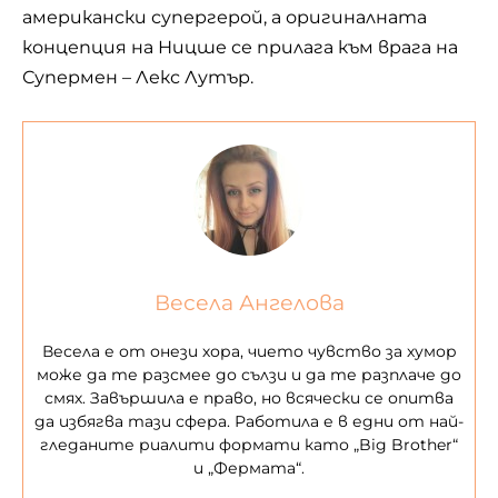
американски супергерой, а оригиналната
концепция на Ницше се прилага към врага на
Супермен – Лекс Лутър.
Весела Ангелова
Весела е от онези хора, чието чувство за хумор
може да те разсмее до сълзи и да те разплаче до
смях. Завършила е право, но всячески се опитва
да избягва тази сфера. Работила е в едни от най-
гледаните риалити формати като „Big Brother“
и „Фермата“.