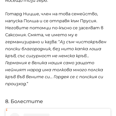
носещо този герб.
Готард Ницше, член на това семейство,
напуска
Полша
и се отправя към Прусия.
Неговите потомци по-късно се заселват в
Саксония. Смята, че името му е
германизирано и казва: “
Аз съм чистокръвен
полски благородник, без нито капка лоша
кръв, със сигурност не немска кръв…
Германия е велика нация само защото
нейният народ има толкова много полска
кръв във вените си… Гордея се с полския си
произход.
”
8. Болестите