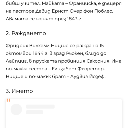
бивш учител. Майката – Франциска, е дъщеря
на пастора Давид Ернст Олер фон Поблес.
Двамата се женят през 1843 г.
2. Раждането
Фридрих Вилхелм Ницше се ражда на 15
октомври 1844 г. в град Рьокен, близо до
Лайпциг, в пруската провинция Саксония. Има
по-малка сестра – Елизабет Фьорстер-
Ницше и по-малък брат – Лудвиг Йозеф.
3. Името