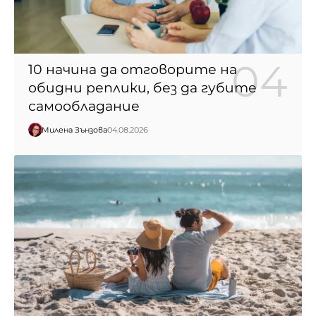
10 начина да отговорите на
обидни реплики, без да губите
самообладание
Милена Зънзова
04.08.2026