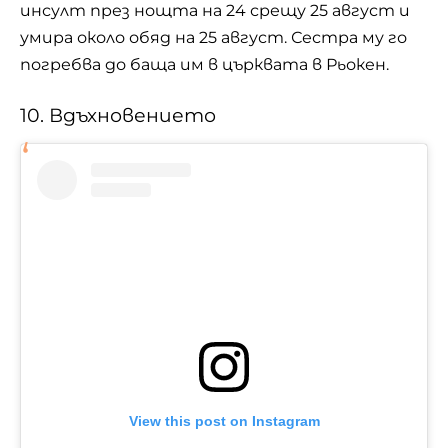
инсулт през нощта на 24 срещу 25 август и
умира около обяд на 25 август. Сестра му го
погребва до баща им в църквата в Рьокен.
10. Вдъхновението
View this post on Instagram