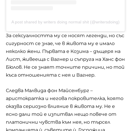
A post shared by writers doing normal shit (@writersdoing)
За сексуалността му се носят легенди, но със
сигурност се знае, че в живота му е имало
няколко жени. Първата е Козима – дъщеря на
Лист, живееща с Вагнер и съпруга на Ханс фон
Бюлов. Не се знаят точните причини, но той
къса отношенията с нея и Вагнер.
Следва Малвида фон Майсенбург –
аристократка и негова покровителка, която
оказва сериозно влияние в живота му. Не е
ясно дали той е изпитвал нещо повече от
платонични чувства към нея, но търсел
компанията ѝ, съветите ѝ. Госпожица