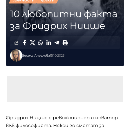
ЛИЧНОСТИ
ФАКТИ
10 любопитни факта
за Фридрих Ницше
Весела Ангелова
15.10.2023
Фридрих Ницше е революционер и новатор
във философията. Някои го смятат за