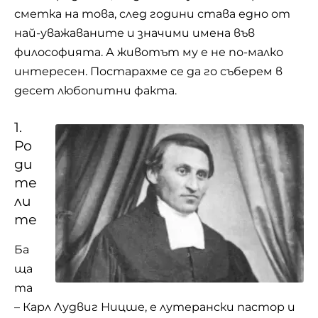
сметка на това, след години става едно от
най-уважаваните и значими имена във
философията. А животът му е не по-малко
интересен. Постарахме се да го съберем в
десет любопитни факта.
1.
Ро
ди
те
ли
те
Ба
ща
та
– Карл Лудвиг Ницше, е лутерански пастор и