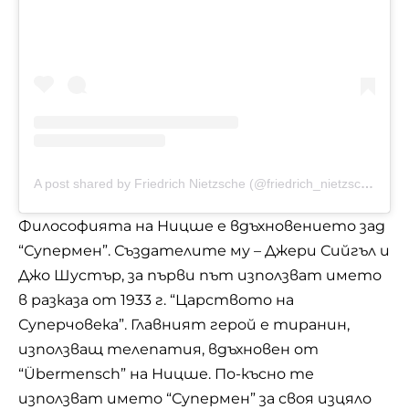
A post shared by Friedrich Nietzsche (@friedrich_nietzsche.official)
Философията на Ницше е вдъхновението зад
“Супермен”. Създателите му – Джери Сийгъл и
Джо Шустър, за първи път използват името
в разказа от 1933 г. “Царството на
Суперчовека”. Главният герой е тиранин,
използващ телепатия, вдъхновен от
“Übermensch” на Ницше. По-късно те
използват името “Супермен” за своя изцяло