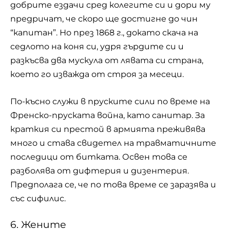
добрите ездачи сред колегите си и дори му
предричат, че скоро ще достигне до чин
“капитан”. Но през 1868 г., докато скача на
седлото на коня си, удря гърдите си и
разкъсва два мускула от лявата си страна,
което го изважда от строя за месеци.
По-късно служи в пруските сили по време на
Френско-пруската война, като санитар. За
краткия си престой в армията преживява
много и става свидетел на травматичните
последици от битката. Освен това се
разболява от дифтерия и дизентерия.
Предполага се, че по това време се заразява и
със сифилис.
6. Жените