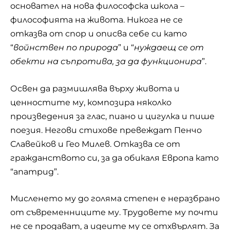
основател на нова философска школа –
философията на живота. Никога не се
отказва от спор и описва себе си като
“
войнствен по природа
” и “
нуждаещ се от
обекти на съпротива, за да функционира
”.
Освен да размишлява върху живота и
ценностите му, композира няколко
произведения за глас, пиано и цигулка и пише
поезия. Негови стихове превеждат Пенчо
Славейков и Гео Милев. Отказва се от
гражданството си, за да обикаля Европа като
“апатрид”.
Мисленето му до голяма степен е неразбрано
от съвременниците му. Трудовете му почти
не се продават, а идеите му се отхвърлят. За