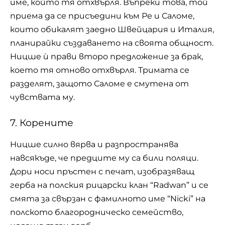
име, който тя отхвърля. Въпреки това, той
приема да се присъедини към Ре и Саломе,
които обикалят заедно Швейцария и Италия,
планирайки създаването на своята общност.
Ницше ѝ прави второ предложение за брак,
което тя отново отхвърля. Тримата се
разделят, защото Саломе е смутена от
чувствата му.
7. Корените
Ницше силно вярва и разпространява
навсякъде, че предците му са били поляци.
Дори носи пръстен с печат, изобразяващ
герба на полския рицарски клан “Radwan” и се
смята за свързан с фамилното име “Nicki” на
полското благородническо семейство,