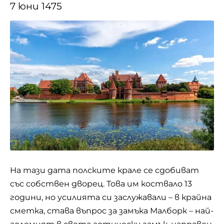
7 юни 1475
На тази дата полските крале се сдобиват
със собствен дворец. Това им коствало 13
години, но усилията си заслужавали – в крайна
сметка, става въпрос за замъка Малборк – най-