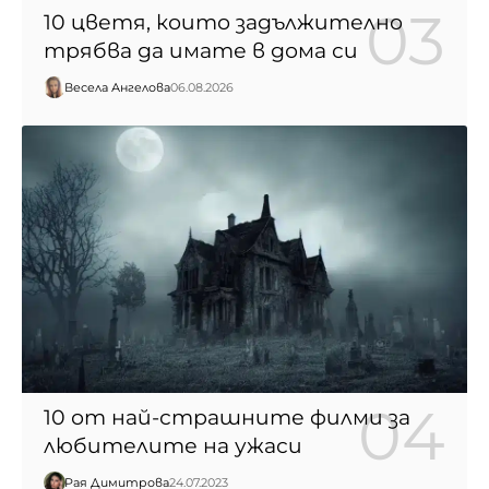
10 цветя, които задължително
трябва да имате в дома си
Весела Ангелова
06.08.2026
10 от най-страшните филми за
любителите на ужаси
Рая Димитрова
24.07.2023