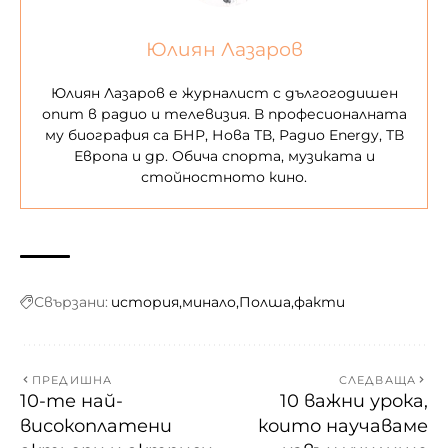
Юлиян Лазаров
Юлиян Лазаров е журналист с дългогодишен
опит в радио и телевизия. В професионалната
му биография са БНР, Нова ТВ, Радио Energy, ТВ
Европа и др. Обича спорта, музиката и
стойностното кино.
Свързани:
история
минало
Полша
факти
ПРЕДИШНА
СЛЕДВАЩА
10-те най-
10 важни урока,
високоплатени
които научаваме