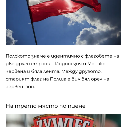
Полското знаме е идентично с флаговете на
две други страни – Индонезия и Монако –
червена и бяла лента. Между другото,
старият флаг на Полша е бил бял орел на
червен фон.
На трето място по пиене