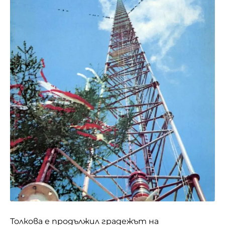
Толкова е продължил градежът на