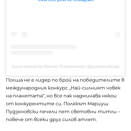
A post shared by Mariusz Pudzianowski (@pudzianofficial)
Полша не e лидер по брой на победителите в
международния конкурс „Най-силният човек
на планетата“, но все пак надминава някои
от конкурентите си. Полякът Мариуш
Пудзяновски печели пет световни титли –
повече от всеки друг силов атлет.