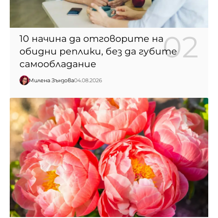
10 начина да отговорите на
обидни реплики, без да губите
самообладание
Милена Зънзова
04.08.2026