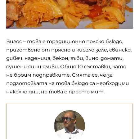
Бигос – това е традиционно полско блюдо,
приготвено от прясно и кисело зеле, свинско,
дивеч, наденица, бекон, гъби, вино, домати,
сушени сини сливи. Общо 10 съставки, като
не броим подправките. Смята се, че за
подготовката на това блюдо са необходими
няколко дни, но това е просто мит.