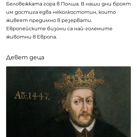
Беловежката гора в Полша. В наши дни броят
им достига едва няколкостотин, които
живеят предимно в резервати.
Европейските бизони са най-големите
животни в Европа.
Девет деца