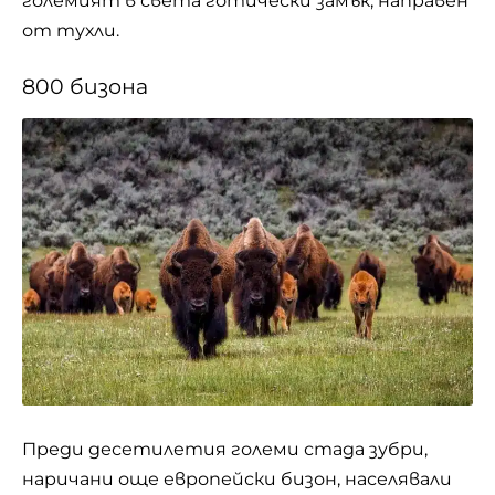
големият в света готически замък, направен
от тухли.
800 бизонa
Преди десетилетия големи стада зубри,
наричани още европейски бизон, населявали