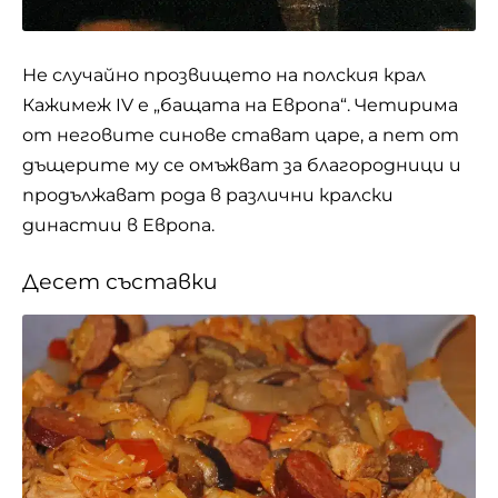
Не случайно прозвището на полския крал
Кажимеж IV е „бащата на Европа“. Четирима
от неговите синове стават царе, а пет от
дъщерите му се омъжват за благородници и
продължават рода в различни кралски
династии в Европа.
Десет съставки