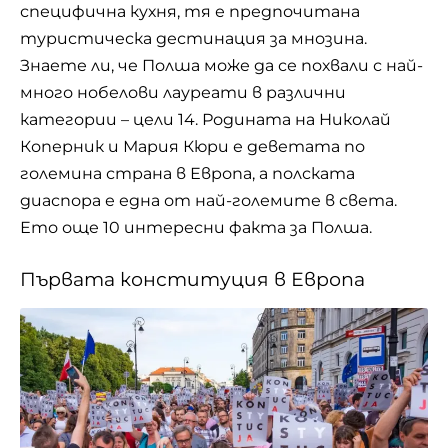
специфична кухня, тя е предпочитана
туристическа дестинация за мнозина.
Знаете ли, че Полша може да се похвали с най-
много нобелови лауреати в различни
категории – цели 14. Родината на Николай
Коперник и Мария Кюри е деветата по
големина страна в Европа, а полската
диаспора е една от най-големите в света.
Ето още 10 интересни факта за Полша.
Първата конституция в Европа