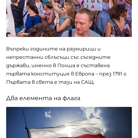
Въпреки годините на размирици и
непрестанни сблъсъци със съседните
държави, именно в Полша е съставена
първата конституция в Европа – през 1791 г.
Първата в света е тази на САЩ.
Два елемента на флага