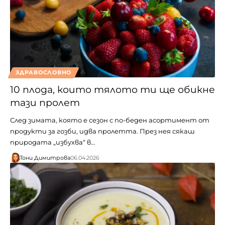
ЗДРАВОСЛОВНО
10 плода, които тялото ти ще обикне
тази пролет
След зимата, която е сезон с по-беден асортимент от
продукти за гозби, идва пролетта. През нея сякаш
природата „избухва“ в…
Тони Димитрова
06.04.2026