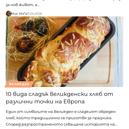
за нов живот, а…
Мис ИнГа
11.04.2026
ВЕЛИКДЕН
10 вида сладък великденски хляб от
различни точки на Европа
Един от символите на Великден е сладкият обреден
хляб, който традиционно се приготвя за празника.
Според разпространеното схващане историята на…