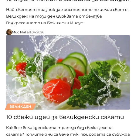
Най-светият празник за християните по целия свят е -
Великден! На този ден църквата отбелязва
Възкресението на Божия син Иисус…
Мис ИнГа
11.04.2026
ВЕЛИКДЕН
10 свежи идеи за великденски салати
Какво е великденската трапеза без свежа зелена
салата? Топлите дни са вече тук, природата се събужда