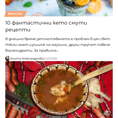
ВКУСНО
10 фантастични кето смути
рецепти
В днешно време затлъстяването е проблем в цял свят.
Някои имат излишък на мазнини, други трупат повече
въглехидрати. За правилна…
Анита Александрова
21.03.2026