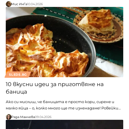
Мис ИнГа
10.04.2026
SLED5.BG
10 вкусни идеи за приготвяне на
баница
Ако си мислиш, че баницата е просто кори, сирене и
малко яйца – о, колко много ще те изненадаме! Ровейки…
Рада Манчева
09.04.2026