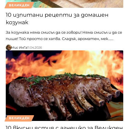
ВЕЛИКДЕН
10 изпитани рецепти за домашен
козунак
За козунака няма смисъл да се говори! Няма смисъл и да се
пише! Той просто се хапва. Сладък, ароматен, мек...…
Мис ИнГа
11.04.2026
ВЕЛИКДЕН
10 вкусни ястия с агнешко за Великден