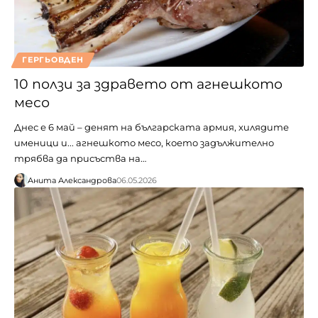
ГЕРГЬОВДЕН
10 ползи за здравето от агнешкото
месо
Днес е 6 май – денят на българската армия, хилядите
именици и... агнешкото месо, което задължително
трябва да присъства на…
Анита Александрова
06.05.2026