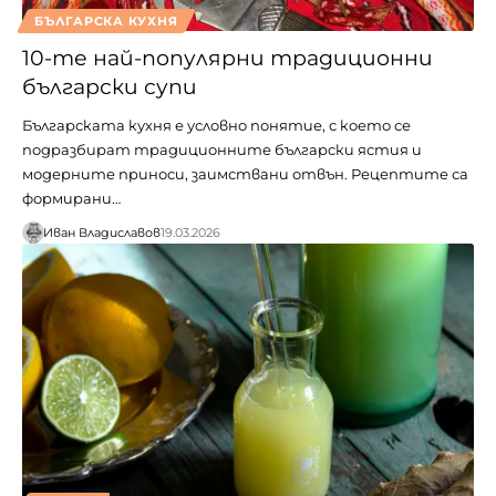
БЪЛГАРСКА КУХНЯ
10-те най-популярни традиционни
български супи
Българската кухня е условно понятие, с което се
подразбират традиционните български ястия и
модерните приноси, заимствани отвън. Рецептите са
формирани…
Иван Владиславов
19.03.2026