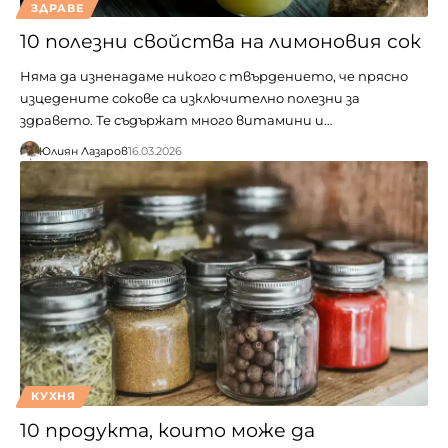
ЗДРАВЕ
10 полезни свойства на лимоновия сок
Няма да изненадаме никого с твърдението, че прясно
изцедените сокове са изключително полезни за
здравето. Те съдържат много витамини и…
Юлиян Лазаров
16.03.2026
КУХНЯ
10 продукта, които може да