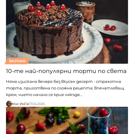
ВКУСНО
10-те най-популярни торти по света
Няма изискана вечеря без вкусен десерт - страхотна
торта, приготвена по сложна рецепта; впечатляващ
крем, чието начало се крие някъде…
Мис ИнГа
07.04.2026