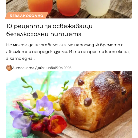
БЕЗАЛКОХОЛНО
10 рецепти за освежаващи
безалкохолни питиета
Не можем да не отбележим, че напоследък времето е
абсолютно непредсказуемо. И то не просто като жена,
а като една…
Антоанета Дойчинова
15.04.2026