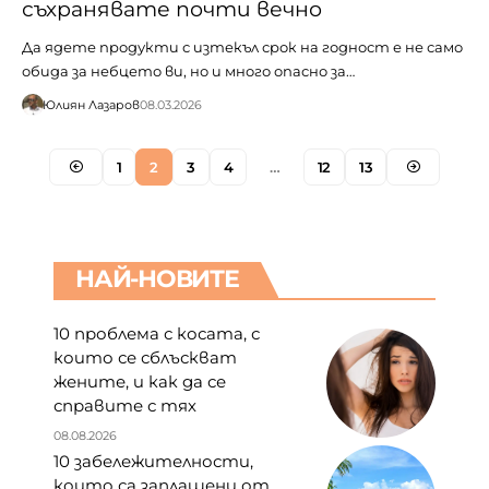
съхранявате почти вечно
Да ядете продукти с изтекъл срок на годност е не само
обида за небцето ви, но и много опасно за…
Юлиян Лазаров
08.03.2026
1
2
3
4
…
12
13
НАЙ-НОВИТЕ
10 проблема с косата, с
които се сблъскват
жените, и как да се
справите с тях
08.08.2026
10 забележителности,
които са заплашени от