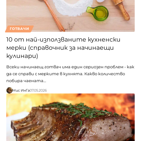
ГОТВАЧИ
10 от най-използваните кухненски
мерки (справочник за начинаещи
кулинари)
Всеки начинаещ готвач има един сериозен проблем - как
да се справи с мерките в кухнята. Какво количество
побира чаената…
Мис ИнГа
07.05.2026