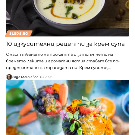
SLED5.BG
10 изкусителни рецепти за крем супа
С настъпването на пролетта и затоплянето на
времето, леките и ароматни ястия стават все по-
предпочитани на трапезата ни. Крем супите,…
Рада Манчева
31.03.2026