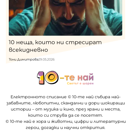
10 неща, които ни стресират
всекидневно
Тони Димитрова
29.05.2026
Електронното списание © 10-те най събира най-
забавните, любопитни, скандални и дори шокиращи
истории – от музика и кино, през храни и места,
които си струва да се посетят.
© 10-те най е хора и животни, цифри и литературни
герои, догадки и научни открития.