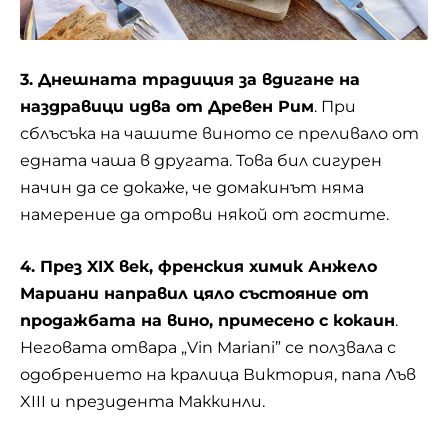
3. Днешната традиция за вдигане на
наздравици идва от Древен Рим
. При
сблъсъка на чашите виното се преливало от
едната чаша в другата. Това бил сигурен
начин да се докаже, че домакинът няма
намерение да отрови някой от гостите.
4. През XIX век, френския химик Анжело
Мариани направил цяло състояние от
продажбата на вино, примесено с кокаин
.
Неговата отвара „Vin Mariani” се ползвала с
одобрението на кралица Виктория, папа Лъв
XIII и президента Маккинли.