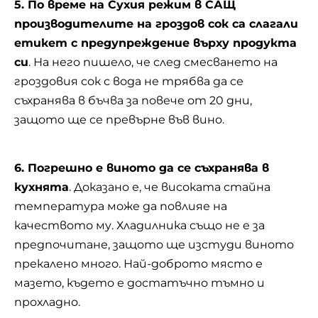
5. По време на Сухия режим в САЩ
производителите на гроздов сок са слагали
етикет с предупреждение върху продукта
си
. На него пишело, че след смесването на
гроздовия сок с вода не трябва да се
съхранява в бъчва за повече от 20 дни,
защото ще се превърне във вино.
6. Погрешно е виното да се съхранява в
кухнята
. Доказано е, че високата стайна
температура може да повлияе на
качеството му. Хладилника също не е за
предпочитане, защото ще изстуди виното
прекалено много. Най-доброто място е
мазето, където е достатъчно тъмно и
прохладно.