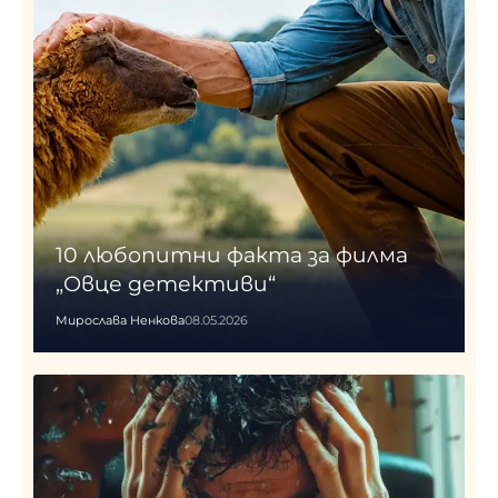
10 любопитни факта за филма
„Овце детективи“
Мирослава Ненкова
08.05.2026