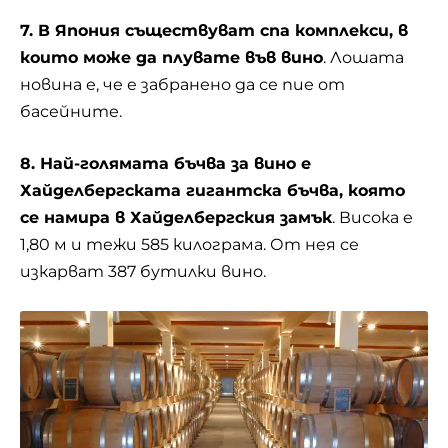
7. В Япония съществуват спа комплекси, в
които може да плувате във вино
. Лошата
новина е, че е забранено да се пие от
басейните
.
8. Най-голямата бъчва за вино е
Хайделбергската гигантска бъчва, която
се намира в Хайделбергския замък
. Висока е
1,80 м и тежи 585 килограма. От нея се
изкарват 387 бутилки вино.