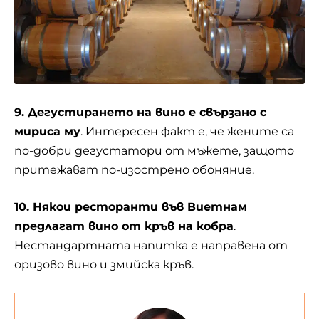
9. Дегустирането на вино е свързано с
мириса му
. Интересен факт е, че жените са
по-добри дегустатори от мъжете, защото
притежават по-изострено обоняние.
10. Някои ресторанти във Виетнам
предлагат вино от кръв на кобра
.
Нестандартната напитка е направена от
оризово вино и змийска кръв.