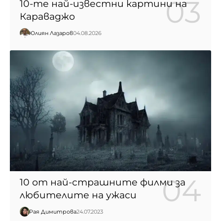
10-те най-известни картини на
Караваджо
Юлиян Лазаров
04.08.2026
10 от най-страшните филми за
любителите на ужаси
Рая Димитрова
24.07.2023