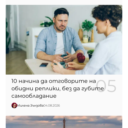
10 начина да отговорите на
обидни реплики, без да губите
самообладание
Милена Зънзова
04.08.2026