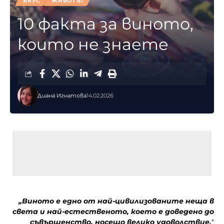
ВКУС
ЖИВОТЪТ
10 факта за виното,
които не знаете
Диана Игнатова
14.02.2026
„Виното е едно от най-цивилизованите неща в
света и най-естественото, което е доведено до
съвършенство, носещо велико удоволствие.
“