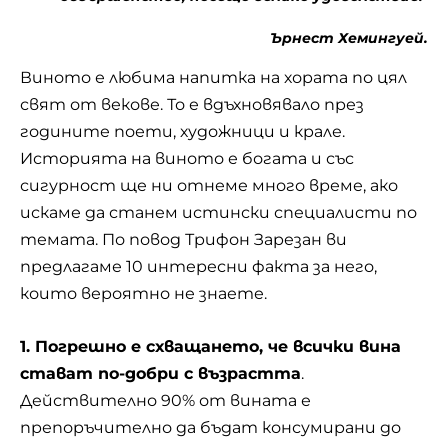
Ърнест Хемингуей.
Виното е любима напитка на хората по цял
свят от векове. То е вдъхновявало през
годините поети, художници и крале.
Историята на виното е богата и със
сигурност ще ни отнеме много време, ако
искаме да станем истински специалисти по
темата. По повод Трифон Зарезан ви
предлагаме 10 интересни факта за него,
които вероятно не знаете.
1. Погрешно е схващането, че всички вина
стават по-добри с възрастта
.
Действително 90% от
вината
е
препоръчително да бъдат консумирани до